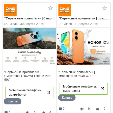
"Сервисные привилегии | Смартфоны HUAWEI серии Pura 90s"
"Сервисные привилегии | смартфон HONOR X7e"
(27 Июля - 30 Августа 2026)
(21 Июля - 11 Августа 2026)
"Сервисные привилегии |
"Сервисные привилегии |
Смартфоны HUAWEI серии Pura
смартфон HONOR X7e"
90s"
Мобильные телефоны,
Мобильные телефоны,
смартфоны
смартфоны
Купить
Купить
mode_comment
thumb_down
thumb_up
0
0
0
mode_comment
thumb_down
thumb_up
0
0
0