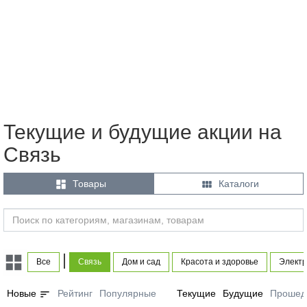
Текущие и будущие акции на
Связь


Товары
Каталоги
|
Все
Связь
Дом и сад
Красота и здоровье
Электр
sort
Новые
Рейтинг
Популярные
Текущие
Будущие
Прошед