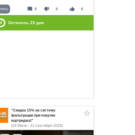
mode_comment
thumb_down
thumb_up
упить
0
0
0
Осталось
23
дня
"Скидка 15% на систему
фильтрации при покупке
картриджа!"
(24 Июля - 21 Сентября 2026)