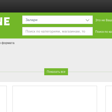
Залари
Это не Ваш
Поиск по к
о формата
Показать все