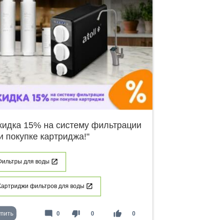
кидка 15% на систему фильтрации
и покупке картриджа!"
Фильтры для воды
Картриджи фильтров для воды
mode_comment
thumb_down
thumb_up
упить
0
0
0