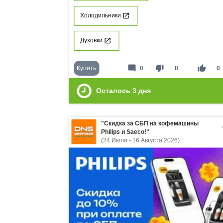
Холодильники
Духовки
mode_comment
thumb_down
thumb_up
Купить
0
0
0
Осталось
3
дня
"Скидка за СБП на кофемашины
Philips и Saeco!"
(24 Июля - 16 Августа 2026)