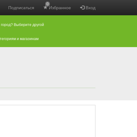
0
Подписаться
Избранное
Вход
 город? Выберите другой
атегориям и магазинам