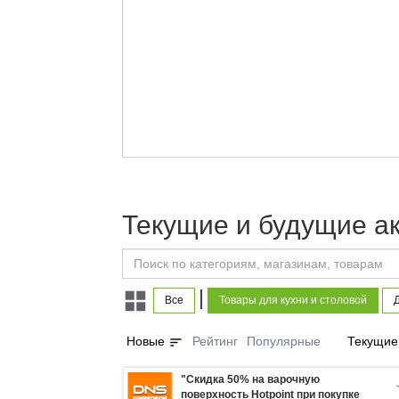
Текущие и будущие ак
|
Все
Товары для кухни и столовой
Д
sort
Новые
Рейтинг
Популярные
Текущие
"Скидка 50% на варочную
поверхность Hotpoint при покупке