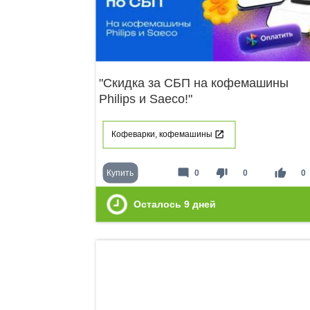
"Скидка за СБП на кофемашины
Philips и Saeco!"
Кофеварки, кофемашины
mode_comment
thumb_down
thumb_up
Купить
0
0
0
Осталось
9
дней