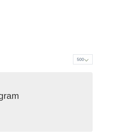
500
egram