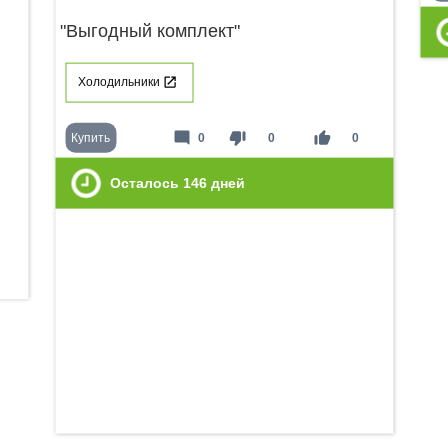
"Выгодный комплект"
Холодильники
mode_comment
thumb_down
thumb_up
Купить
0
0
0
Осталось
146
дней