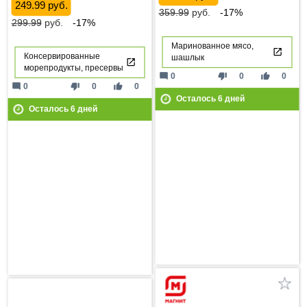
249.99 руб.
359.99
руб.
-17%
299.99
руб.
-17%
Маринованное мясо,
Консервированные
шашлык
морепродукты, пресервы
mode_comment
thumb_down
thumb_up
0
0
0
mode_comment
thumb_down
thumb_up
0
0
0
Осталось
6
дней
Осталось
6
дней