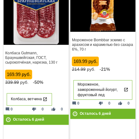
Мороженое Bombbar эскимо с
арахисом и карамелью без сахара
6%, 70 г
Колбаса Gutmann,
Брауншвейгская, ГОСТ,
169.99 руб.
сырокопчёная, нарезка, 130 г
214.99
руб.
-21%
169.99 руб.
339.99
руб.
-50%
Мороженое,
замороженный йогурт,
фруктовый лед
Колбаса, ветчина
mode_comment
thumb_down
thumb_up
0
0
0
mode_comment
thumb_down
thumb_up
0
0
0
Осталось
6
дней
Осталось
6
дней