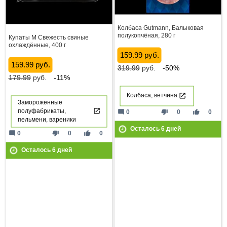
Колбаса Gutmann, Балыковая
полукопчёная, 280 г
Купаты М Свежесть свиные
охлаждённые, 400 г
159.99 руб.
159.99 руб.
319.99
руб.
-50%
179.99
руб.
-11%
Колбаса, ветчина
Замороженные
полуфабрикаты,
mode_comment
thumb_down
thumb_up
0
0
0
пельмени, вареники
Осталось
6
дней
mode_comment
thumb_down
thumb_up
0
0
0
Осталось
6
дней