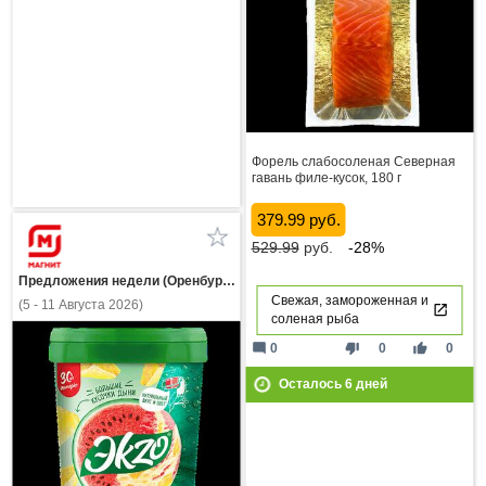
Форель слабосоленая Северная
гавань филе-кусок, 180 г
379.99 руб.
529.99
руб.
-28%
Предложения недели (Оренбургская область)
Свежая, замороженная и
(5 - 11 Августа 2026)
соленая рыба
mode_comment
thumb_down
thumb_up
0
0
0
Осталось
6
дней