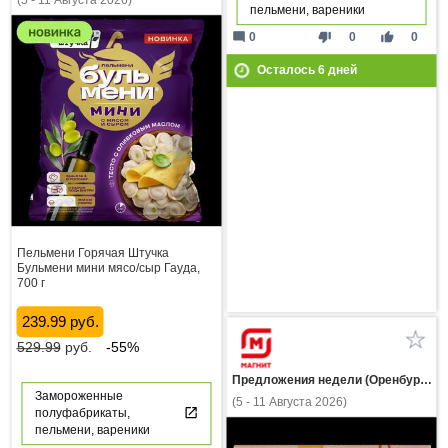
(5 - 11 Августа 2026)
пельмени, вареники
mode_comment
thumb_down
thumb_up
0
0
0
Осталось
6
дней
Пельмени Горячая Штучка
Бульмени мини мясо/сыр Гауда,
700 г
239.99 руб.
529.99
руб.
-55%
Предложения недели (Оренбургская область)
Замороженные
(5 - 11 Августа 2026)
полуфабрикаты,
пельмени, вареники