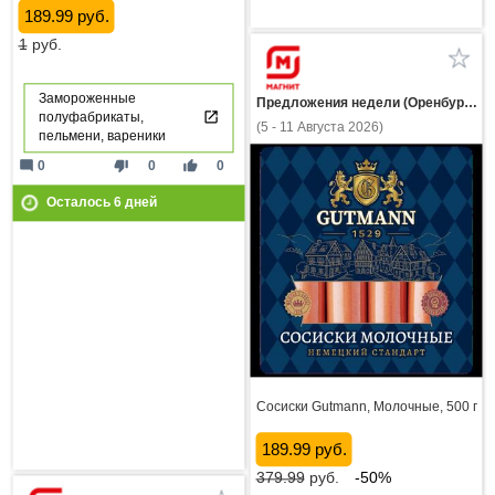
189.99 руб.
1
руб.
Замороженные
Предложения недели (Оренбургская область)
полуфабрикаты,
(5 - 11 Августа 2026)
пельмени, вареники
mode_comment
thumb_down
thumb_up
0
0
0
Осталось
6
дней
Сосиски Gutmann, Молочные, 500 г
189.99 руб.
379.99
руб.
-50%