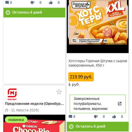
mode_comment
thumb_down
thumb_up
0
0
0
Осталось
6
дней
Хотстеры Горячая Штучка с сыром
замороженные, 450 г
219.99 руб.
1
руб.
Замороженные
полуфабрикаты,
Предложения недели (Оренбургская область)
пельмени, вареники
(5 - 11 Августа 2026)
mode_comment
thumb_down
thumb_up
0
0
0
Осталось
6
дней