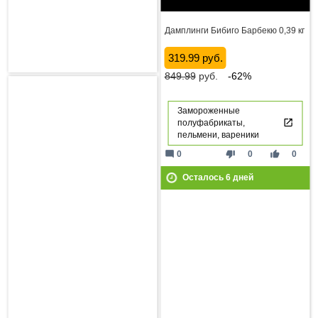
Дамплинги Бибиго Барбекю 0,39 кг
319.99 руб.
849.99
руб.
-62%
Замороженные
полуфабрикаты,
пельмени, вареники
mode_comment
thumb_down
thumb_up
0
0
0
Осталось
6
дней