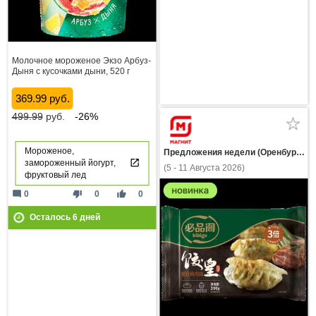
Молочное мороженое Экзо Арбуз-
Дыня с кусочками дыни, 520 г
369.99 руб.
499.99
руб.
-26%
Мороженое,
Предложения недели (Оренбургская область)
замороженный йогурт,
(5 - 11 Августа 2026)
фруктовый лед
mode_comment
thumb_down
thumb_up
0
0
0
Осталось
6
дней