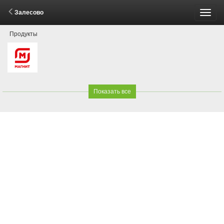
Залесово
Пере
Продукты
меню
Показать все