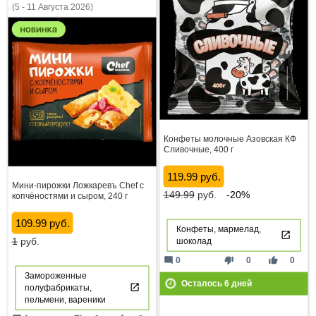
(5 - 11 Августа 2026)
Конфеты молочные Азовская КФ
Сливочные, 400 г
119.99 руб.
Мини-пирожки Ложкаревъ Chef с
149.99
руб.
-20%
копчёностями и сыром, 240 г
109.99 руб.
Конфеты, мармелад,
1
руб.
шоколад
mode_comment
thumb_down
thumb_up
0
0
0
Замороженные
Осталось
6
дней
полуфабрикаты,
пельмени, вареники