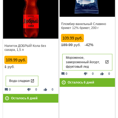
Пломбир ванильный Славино
брикет 12% брикет, 200 г
109.99 руб.
189.99
руб.
-42%
Напиток ДОБРЫЙ Кола без
сахара, 1,5 л
Мороженое,
109.99 руб.
замороженный йогурт,
1
руб.
фруктовый лед
mode_comment
thumb_down
thumb_up
0
0
0
Вода сладкая
Осталось
6
дней
mode_comment
thumb_down
thumb_up
0
0
0
Осталось
6
дней