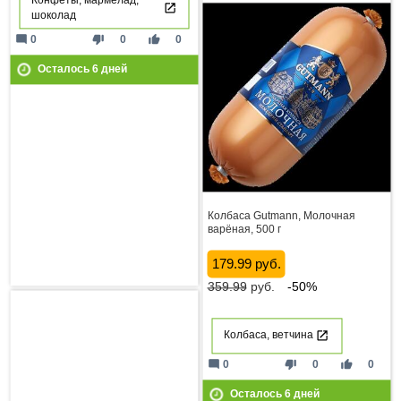
шоколад
mode_comment
thumb_down
thumb_up
0
0
0
Осталось
6
дней
Колбаса Gutmann, Молочная
варёная, 500 г
179.99 руб.
359.99
руб.
-50%
Колбаса, ветчина
mode_comment
thumb_down
thumb_up
0
0
0
Осталось
6
дней