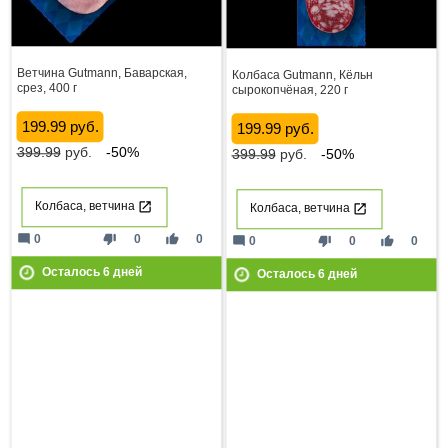
Ветчина Gutmann, Баварская,
Колбаса Gutmann, Кёльн
срез, 400 г
сырокопчёная, 220 г
199.99 руб.
199.99 руб.
399.99
руб.
-50%
399.99
руб.
-50%
Колбаса, ветчина
Колбаса, ветчина
mode_comment
thumb_down
thumb_up
0
0
0
mode_comment
thumb_down
thumb_up
0
0
0
Осталось
6
дней
Осталось
6
дней