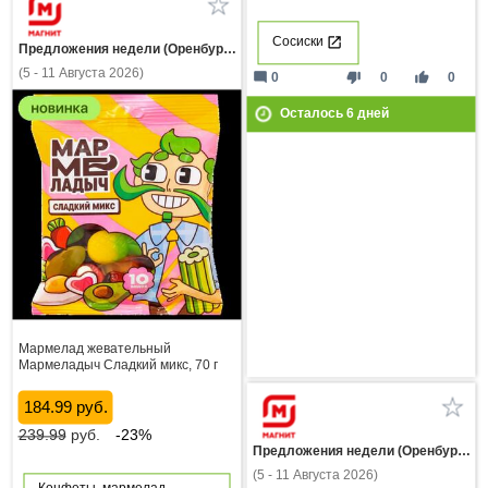
Сосиски
Предложения недели (Оренбургская область)
(5 - 11 Августа 2026)
mode_comment
thumb_down
thumb_up
0
0
0
Осталось
6
дней
Мармелад жевательный
Мармеладыч Сладкий микс, 70 г
184.99 руб.
239.99
руб.
-23%
Предложения недели (Оренбургская область)
(5 - 11 Августа 2026)
Конфеты, мармелад,