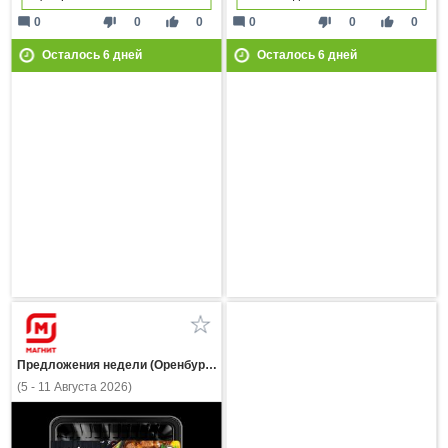
mode_comment
thumb_down
thumb_up
mode_comment
thumb_down
thumb_up
0
0
0
0
0
0
Осталось
6
дней
Осталось
6
дней
Предложения недели (Оренбургская область)
(5 - 11 Августа 2026)