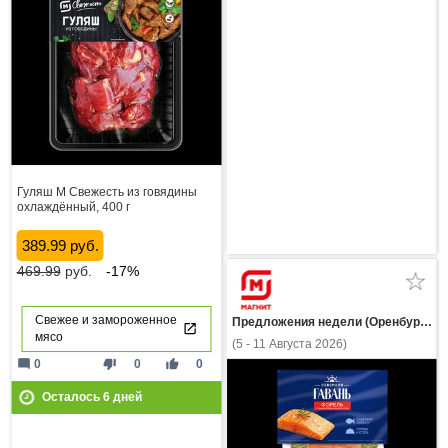
Гуляш М Свежесть из говядины
охлаждённый, 400 г
389.99 руб.
469.99
руб.
-17%
Свежее и замороженное
Предложения недели (Оренбургская область)
мясо
(5 - 11 Августа 2026)
mode_comment
thumb_down
thumb_up
0
0
0
Осталось
6
дней