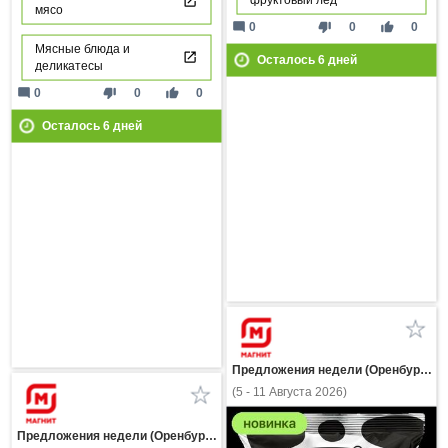
мясо
mode_comment
thumb_down
thumb_up
0
0
0
Мясные блюда и
Осталось
6
дней
деликатесы
mode_comment
thumb_down
thumb_up
0
0
0
Осталось
6
дней
Предложения недели (Оренбургская область)
(5 - 11 Августа 2026)
Предложения недели (Оренбургская область)