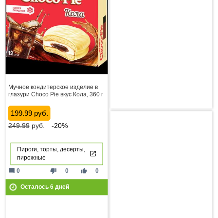
Мучное кондитерское изделие в
глазури Choco Pie вкус Кола, 360 г
199.99 руб.
249.99
руб.
-20%
Пироги, торты, десерты,
пирожные
mode_comment
thumb_down
thumb_up
0
0
0
Осталось
6
дней