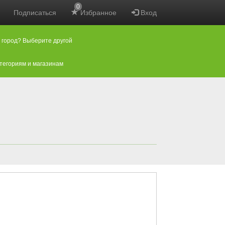
0
Подписаться
Избранное
Вход
 город? Выберите другой
атегориям и магазинам