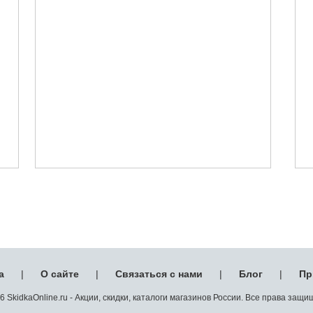
а
|
О сайте
|
Связаться с нами
|
Блог
|
Пр
 SkidkaOnline.ru - Акции, скидки, каталоги магазинов России. Все права защ