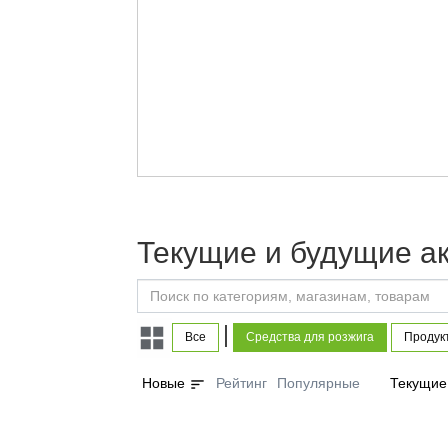
Текущие и будущие ак
|
Все
Средства для розжига
Продук
sort
Новые
Рейтинг
Популярные
Текущие