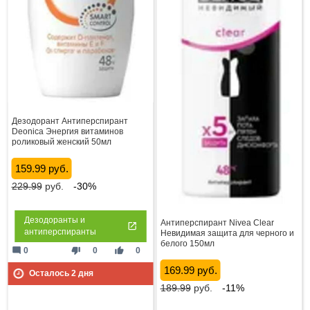
Дезодорант Антиперспирант
Deonica Энергия витаминов
роликовый женский 50мл
159.99 руб.
229.99
руб.
-30%
Дезодоранты и
Антиперспирант Nivea Clear
антиперспиранты
Невидимая защита для черного и
белого 150мл
mode_comment
thumb_down
thumb_up
0
0
0
169.99 руб.
Осталось
2
дня
189.99
руб.
-11%