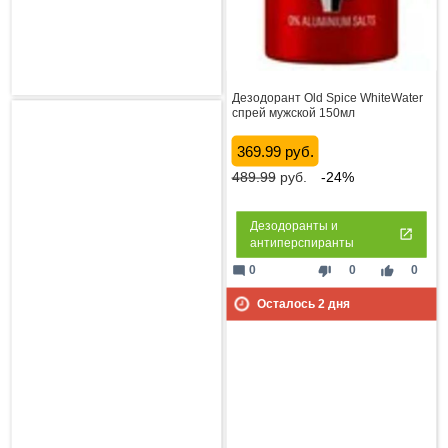
Дезодорант Old Spice WhiteWater
спрей мужской 150мл
369.99 руб.
489.99
руб.
-24%
Дезодоранты и
антиперспиранты
mode_comment
thumb_down
thumb_up
0
0
0
Осталось
2
дня