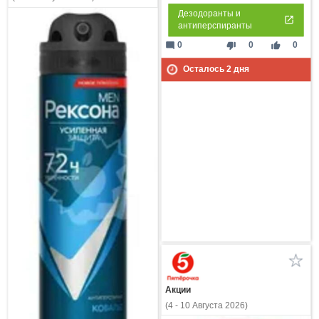
Дезодоранты и
антиперспиранты
mode_comment
thumb_down
thumb_up
0
0
0
Осталось
2
дня
Акции
(4 - 10 Августа 2026)