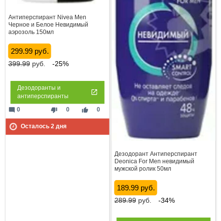
Антиперспирант Nivea Men
Черное и Белое Невидимый
аэрозоль 150мл
299.99 руб.
399.99
руб.
-25%
Дезодоранты и
антиперспиранты
mode_comment
thumb_down
thumb_up
0
0
0
Осталось
2
дня
Дезодорант Антиперспирант
Deonica For Men невидимый
мужской ролик 50мл
189.99 руб.
289.99
руб.
-34%