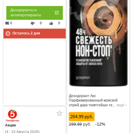
Дезодоранты и
антиперспиранты
mode_comment
thumb_down
thumb_up
0
0
0
Осталось
2
дня
Дезодорант Акс
Парфюмированный мужской
ещё ›
спрей дарк темптейшн те
...
264.99 руб.
299.99
руб.
-12%
Акции
(4 - 10 Августа 2026)