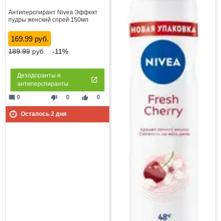
Антиперспирант Nivea Эффект
пудры женский спрей 150мл
169.99 руб.
189.99
руб.
-11%
Дезодоранты и
антиперспиранты
mode_comment
thumb_down
thumb_up
0
0
0
Осталось
2
дня