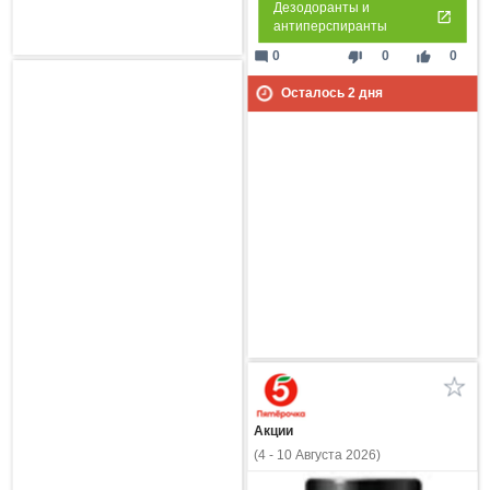
Дезодоранты и
антиперспиранты
mode_comment
thumb_down
thumb_up
0
0
0
Осталось
2
дня
Акции
(4 - 10 Августа 2026)