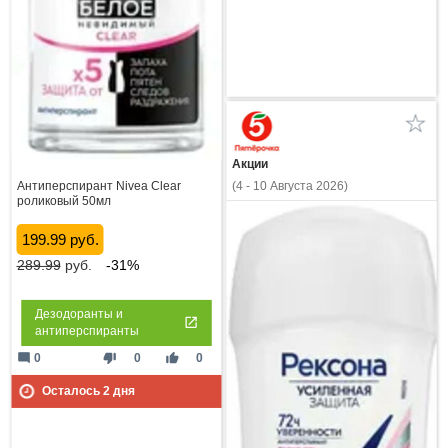
Акции
Антиперспирант Nivea Clear
(4 - 10 Августа 2026)
роликовый 50мл
199.99 руб.
289.99
руб.
-31%
Дезодоранты и
антиперспиранты
mode_comment
thumb_down
thumb_up
0
0
0
Осталось
2
дня