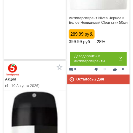
Антиперспирант Nivea Черное и
Белое Невидимый Clear стик 50мл
289.99 руб.
399.99
руб.
-28%
Дезодоранты и
антиперспиранты
mode_comment
thumb_down
thumb_up
0
0
0
Осталось
2
дня
Акции
(4 - 10 Августа 2026)