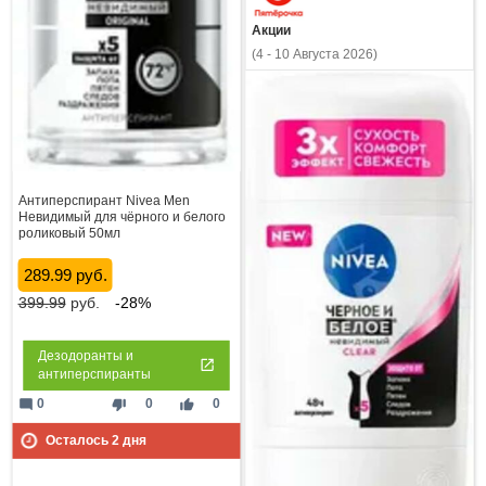
Акции
(4 - 10 Августа 2026)
Антиперспирант Nivea Men
Невидимый для чёрного и белого
роликовый 50мл
289.99 руб.
399.99
руб.
-28%
Дезодоранты и
антиперспиранты
mode_comment
thumb_down
thumb_up
0
0
0
Осталось
2
дня