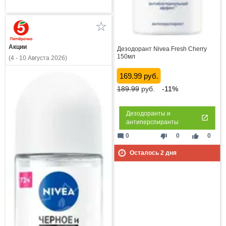
Акции
Дезодорант Nivea Fresh Cherry
150мл
(4 - 10 Августа 2026)
169.99 руб.
189.99
руб.
-11%
Дезодоранты и
антиперспиранты
mode_comment
thumb_down
thumb_up
0
0
0
Осталось
2
дня