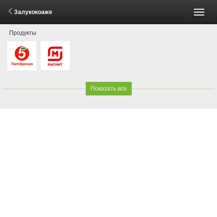
Залукокоаже
Пере
Продукты
меню
Показать все