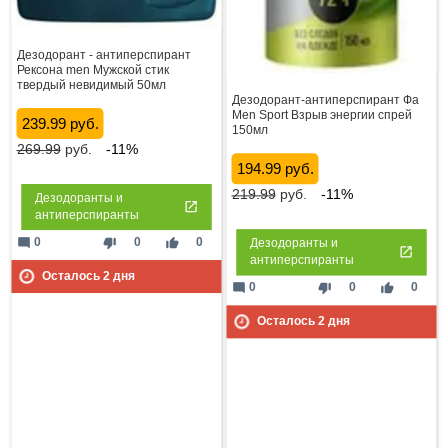
Дезодорант - антиперспирант
Рексона men Мужской стик
твердый невидимый 50мл
Дезодорант-антиперспирант Фа
Men Sport Взрыв энергии спрей
239.99 руб.
150мл
269.99
руб.
-11%
194.99 руб.
219.99
руб.
-11%
Дезодоранты и
антиперспиранты
mode_comment
thumb_down
thumb_up
0
0
0
Дезодоранты и
антиперспиранты
Осталось
2
дня
mode_comment
thumb_down
thumb_up
0
0
0
Осталось
2
дня