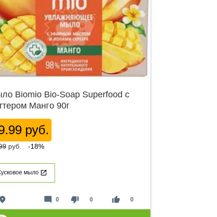
ло Biomio Bio-Soap Superfood с
ттером Манго 90г
9.99 руб.
99
руб.
-18%
Кусковое мыло
lace
mode_comment
thumb_down
thumb_up
0
0
0