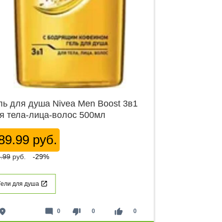
ль для душа Nivea Men Boost 3в1
я тела-лица-волос 500мл
89.99 руб.
.99
руб.
-29%
Гели для душа
lace
mode_comment
thumb_down
thumb_up
0
0
0