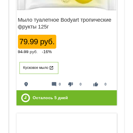
Мыло туалетное Bodyart тропические
фрукты 125г
79.99 руб.
94.99
руб.
-16%
Кусковое мыло
place
mode_comment
thumb_down
thumb_up
0
0
0
Осталось
5
дней