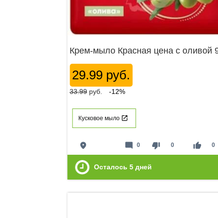
Крем-мыло Красная цена с оливой 
29.99 руб.
33.99
руб.
-12%
Кусковое мыло
place
mode_comment
thumb_down
thumb_up
0
0
0
Осталось
5
дней