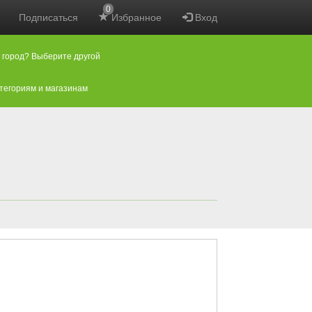
0
Подписаться
Избранное
Вход
 город? Выберите другой
атегориям и магазинам