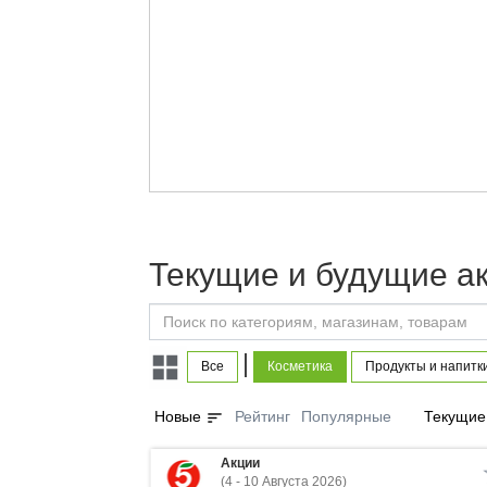
Текущие и будущие а
|
Все
Косметика
Продукты и напитк
sort
Новые
Рейтинг
Популярные
Текущие
Акции
(4 - 10 Августа 2026)