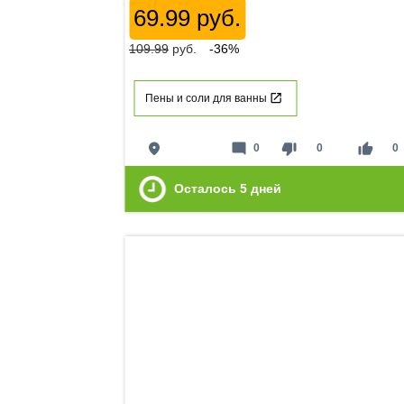
69.99 руб.
109.99
руб.
-36%
Пены и соли для ванны
place
mode_comment
thumb_down
thumb_up
0
0
0
Осталось
5
дней