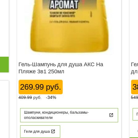
Гель-Шампунь для душа АКС На
Ге
Пляже 3в1 250мл
дл
269.99 руб.
3
409.99
руб.
-34%
549
Шампуни, кондиционеры, бальзамы-
ополаскиватели
p
Гели для душа