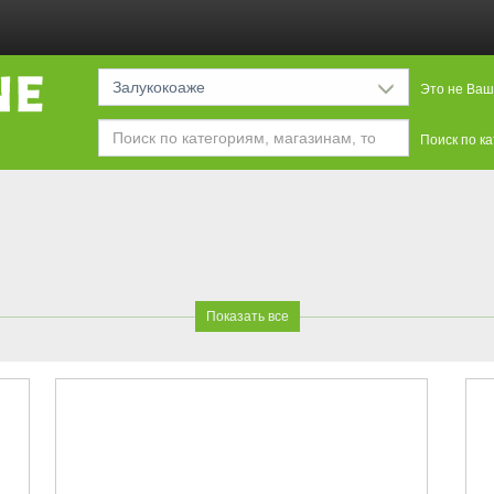
Залукокоаже
Это не Ваш
Поиск по к
Показать все