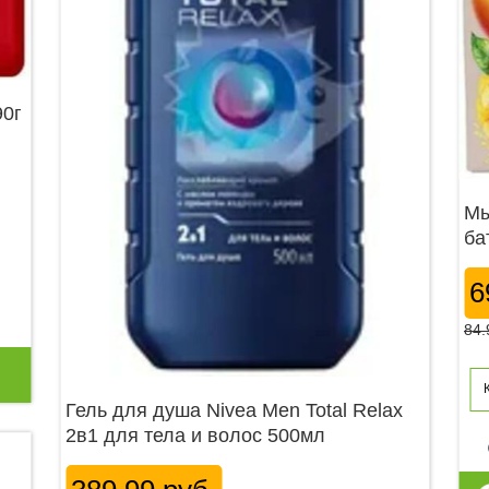
90г
Мы
ба
6
84.
Гель для душа Nivea Men Total Relax
2в1 для тела и волос 500мл
p