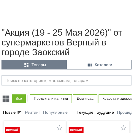
"Акция (19 - 25 Мая 2026)" от
супермаркетов Верный в
городе Заокский


Товары
Каталоги
|
Все
Продукты и напитки
Дом и сад
Красота и здоров
sort
Новые
Рейтинг
Популярные
Текущие
Будущие
Прошед