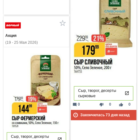
Акция
(19 - 25 Мая 2026)
Сыр, творог, десерты
сырковые
mode_comment
thumb_down
thumb_up
0
0
0
Закончилась
73
дня назад
Сыр, творог, десерты