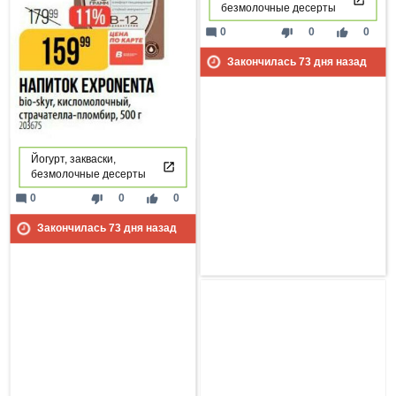
безмолочные десерты
mode_comment
thumb_down
thumb_up
0
0
0
Закончилась
73
дня назад
Йогурт, закваски,
безмолочные десерты
mode_comment
thumb_down
thumb_up
0
0
0
Закончилась
73
дня назад