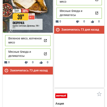
мясо
Мясные блюда и
деликатесы
mode_comment
thumb_down
thumb_up
0
0
0
Закончилась
73
дня назад
Вяленое мясо, копченое
мясо
Мясные блюда и
деликатесы
mode_comment
thumb_down
thumb_up
0
0
0
Закончилась
73
дня назад
Акция