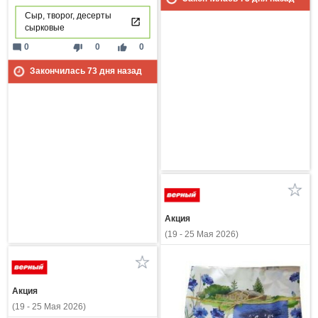
Сыр, творог, десерты
сырковые
mode_comment
thumb_down
thumb_up
0
0
0
Закончилась
73
дня назад
Акция
(19 - 25 Мая 2026)
Акция
(19 - 25 Мая 2026)