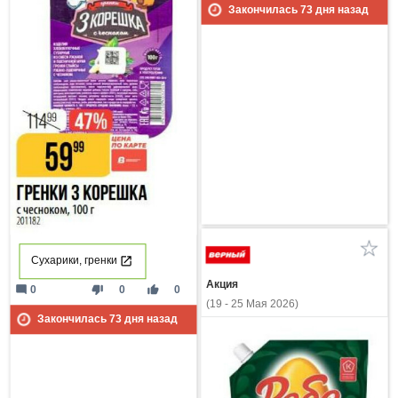
Закончилась
73
дня назад
Сухарики, гренки
Акция
mode_comment
thumb_down
thumb_up
0
0
0
(19 - 25 Мая 2026)
Закончилась
73
дня назад