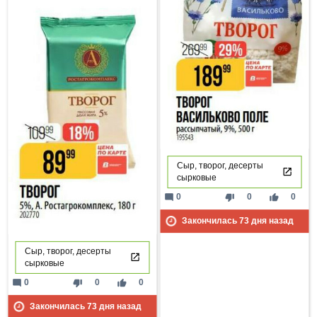
Сыр, творог, десерты
сырковые
mode_comment
thumb_down
thumb_up
0
0
0
Закончилась
73
дня назад
Сыр, творог, десерты
сырковые
mode_comment
thumb_down
thumb_up
0
0
0
Закончилась
73
дня назад