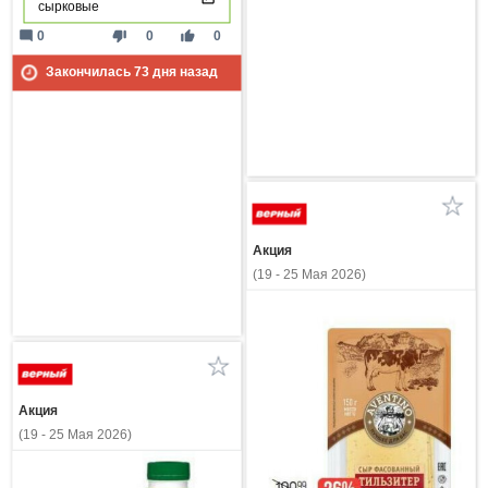
сырковые
mode_comment
thumb_down
thumb_up
0
0
0
Закончилась
73
дня назад
Акция
(19 - 25 Мая 2026)
Акция
(19 - 25 Мая 2026)