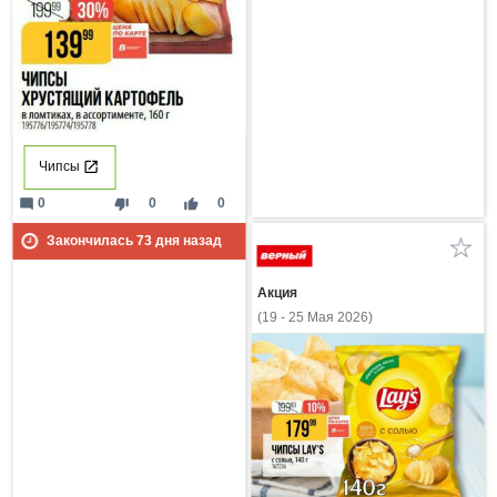
Чипсы
mode_comment
thumb_down
thumb_up
0
0
0
Закончилась
73
дня назад
Акция
(19 - 25 Мая 2026)