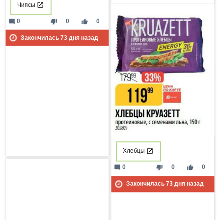
Чипсы
mode_comment
thumb_down
thumb_up
0
0
0
Закончилась
73
дня назад
Хлебцы
mode_comment
thumb_down
thumb_up
0
0
0
Закончилась
73
дня назад