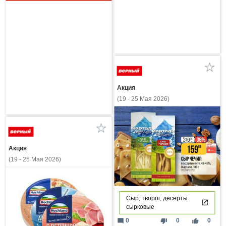
Акция
(19 - 25 Мая 2026)
Акция
(19 - 25 Мая 2026)
Сыр, творог, десерты
сырковые
mode_comment
thumb_down
thumb_up
0
0
0