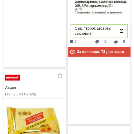
Сыр, творог, десерты
сырковые
mode_comment
thumb_down
thumb_up
0
0
0
Закончилась
73
дня назад
Акция
(19 - 25 Мая 2026)