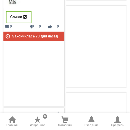
Сливки
mode_comment
thumb_down
thumb_up
0
0
0
Закончилась
73
дня назад
0
Главная
Избранное
Магазины
Входящие
Профиль
Акция