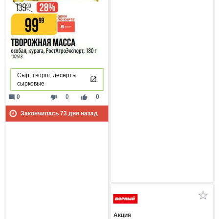
Сыр, творог, десерты
сырковые
mode_comment
thumb_down
thumb_up
0
0
0
Закончилась
73
дня назад
Акция