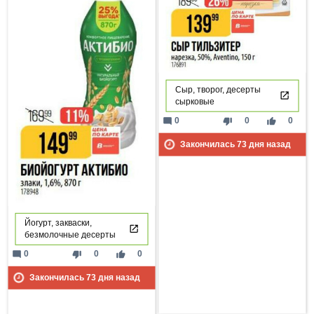
Сыр, творог, десерты
сырковые
mode_comment
thumb_down
thumb_up
0
0
0
Закончилась
73
дня назад
Йогурт, закваски,
безмолочные десерты
mode_comment
thumb_down
thumb_up
0
0
0
Закончилась
73
дня назад