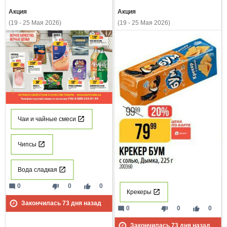
Акция
Акция
(19 - 25 Мая 2026)
(19 - 25 Мая 2026)
Чаи и чайные смеси
Чипсы
Вода сладкая
mode_comment
thumb_down
thumb_up
0
0
0
Крекеры
Закончилась
73
дня назад
mode_comment
thumb_down
thumb_up
0
0
0
Закончилась
73
дня назад