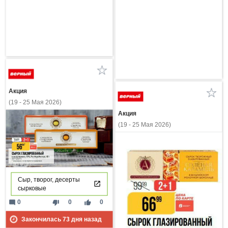
Акция
(19 - 25 Мая 2026)
Акция
(19 - 25 Мая 2026)
Сыр, творог, десерты
сырковые
mode_comment
thumb_down
thumb_up
0
0
0
Закончилась
73
дня назад