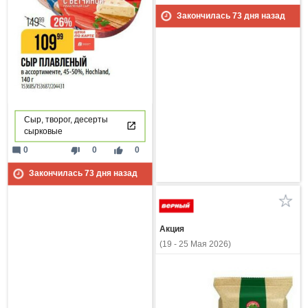
Закончилась
73
дня назад
Сыр, творог, десерты
сырковые
mode_comment
thumb_down
thumb_up
0
0
0
Закончилась
73
дня назад
Акция
(19 - 25 Мая 2026)