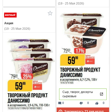
(19 - 25 Мая 2026)
Акция
(19 - 25 Мая 2026)
Сыр, творог, десерты
сырковые
mode_comment
thumb_down
thumb_up
0
0
0
Закончилась
73
дня назад