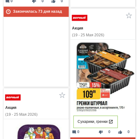
mode_comment
thumb_down
thumb_up
0
0
0
Закончилась
73
дня назад
Акция
(19 - 25 Мая 2026)
Акция
(19 - 25 Мая 2026)
Сухарики, гренки
mode_comment
thumb_down
thumb_up
0
0
0