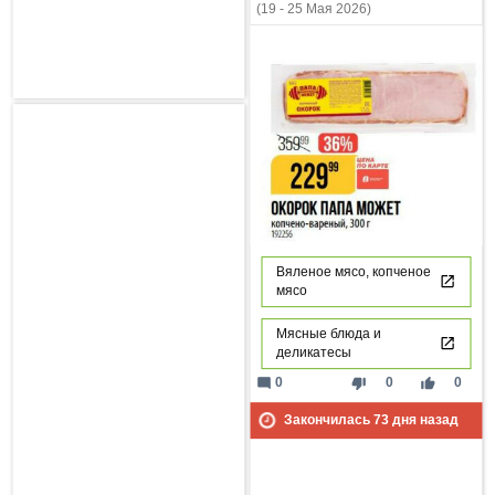
(19 - 25 Мая 2026)
Вяленое мясо, копченое
мясо
Мясные блюда и
деликатесы
mode_comment
thumb_down
thumb_up
0
0
0
Закончилась
73
дня назад