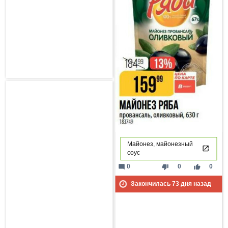
Майонез, майонезный
соус
mode_comment
thumb_down
thumb_up
0
0
0
Закончилась
73
дня назад