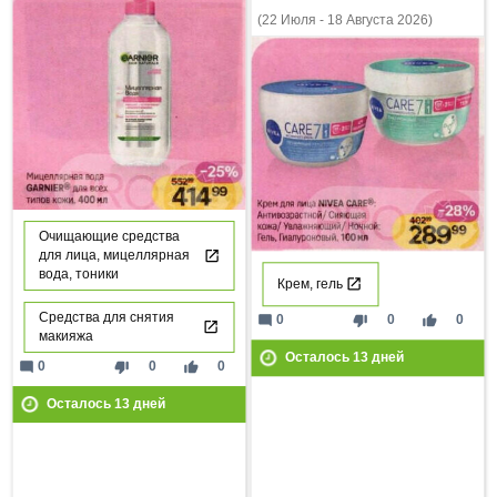
(22 Июля - 18 Августа 2026)
Очищающие средства
для лица, мицеллярная
вода, тоники
Крем, гель
Средства для снятия
mode_comment
thumb_down
thumb_up
0
0
0
макияжа
Осталось
13
дней
mode_comment
thumb_down
thumb_up
0
0
0
Осталось
13
дней