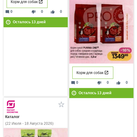
Корм для собак
mode_comment
thumb_down
thumb_up
0
0
0
Осталось
13
дней
Корм для собак
mode_comment
thumb_down
thumb_up
0
0
0
Осталось
13
дней
Каталог
(22 Июля - 18 Августа 2026)