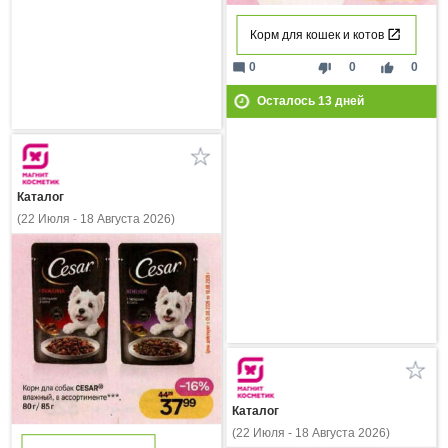
Корм для кошек и котов
mode_comment
thumb_down
thumb_up
0
0
0
Осталось
13
дней
Каталог
(22 Июля - 18 Августа 2026)
Каталог
(22 Июля - 18 Августа 2026)