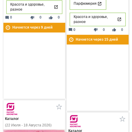
Парфюмерия
Красота и здоровье,
разное
Красота и здоровье,
mode_comment
thumb_down
thumb_up
0
0
0
разное
Начнется через
9
дней
mode_comment
thumb_down
thumb_up
0
0
0
Начнется через
15
дней
Каталог
(22 Июля - 18 Августа 2026)
Каталог