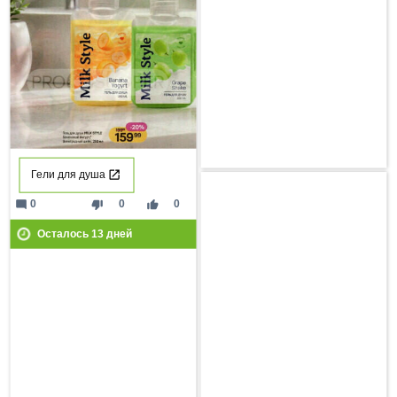
Гели для душа
mode_comment
thumb_down
thumb_up
0
0
0
Осталось
13
дней