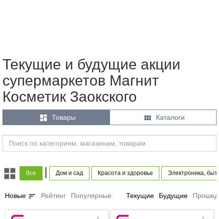
Текущие и будущие акции
супермаркетов Магнит
Косметик Заокского


Товары
Каталоги
|
Все
Дом и сад
Красота и здоровье
Электроника, быт
sort
Новые
Рейтинг
Популярные
Текущие
Будущие
Прошед