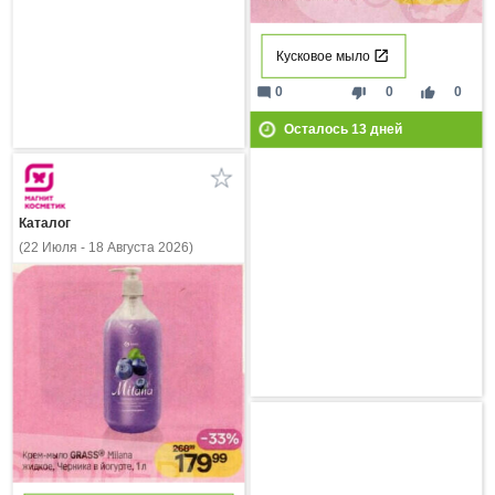
Кусковое мыло
mode_comment
thumb_down
thumb_up
0
0
0
Осталось
13
дней
Каталог
(22 Июля - 18 Августа 2026)