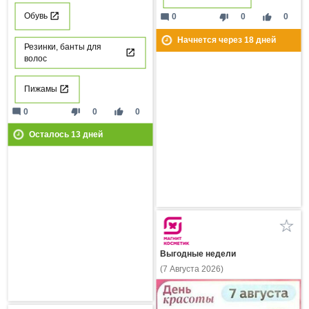
Обувь
mode_comment
thumb_down
thumb_up
0
0
0
Начнется через
18
дней
Резинки, банты для
волос
Пижамы
mode_comment
thumb_down
thumb_up
0
0
0
Осталось
13
дней
Выгодные недели
(7 Августа 2026)