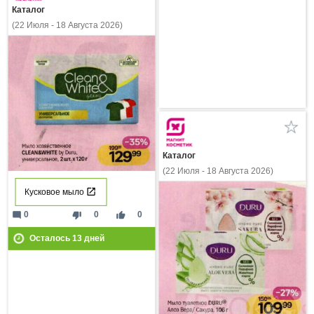
Каталог
(22 Июля - 18 Августа 2026)
Каталог
(22 Июля - 18 Августа 2026)
Кусковое мыло
mode_comment
thumb_down
thumb_up
0
0
0
Осталось
13
дней