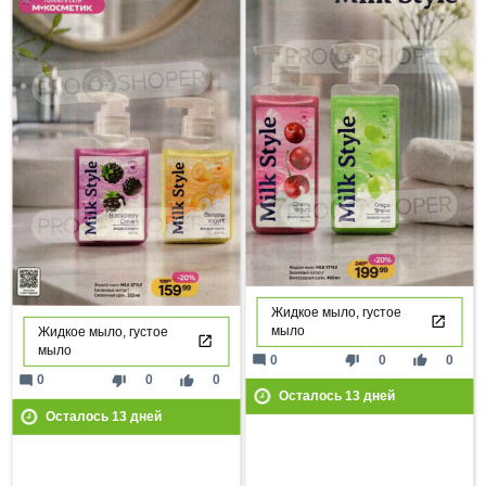
Жидкое мыло, густое
мыло
Жидкое мыло, густое
мыло
mode_comment
thumb_down
thumb_up
0
0
0
mode_comment
thumb_down
thumb_up
0
0
0
Осталось
13
дней
Осталось
13
дней