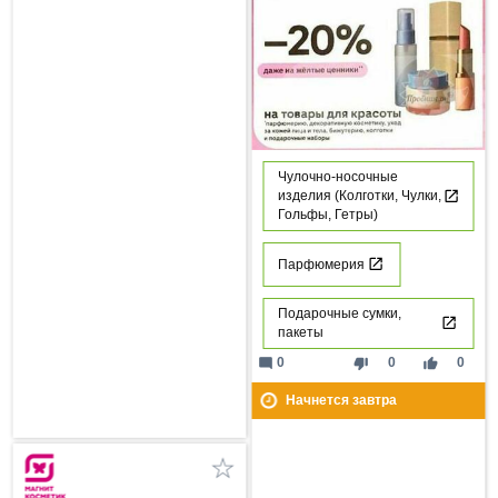
Чулочно-носочные
изделия (Колготки, Чулки,
Гольфы, Гетры)
Парфюмерия
Подарочные сумки,
пакеты
mode_comment
thumb_down
thumb_up
0
0
0
Начнется завтра