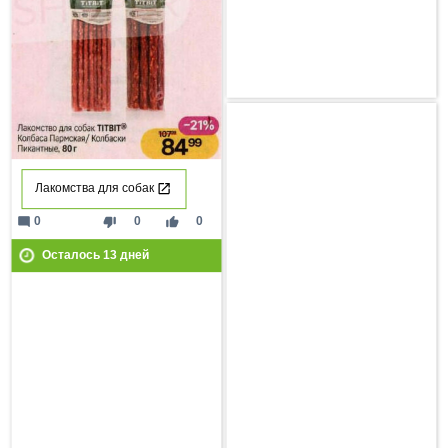
Лакомства для собак
mode_comment
thumb_down
thumb_up
0
0
0
Осталось
13
дней