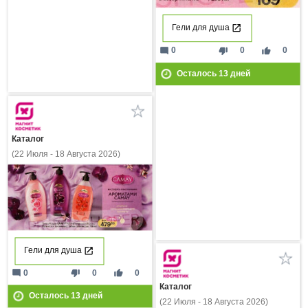
Гели для душа
mode_comment
thumb_down
thumb_up
0
0
0
Осталось
13
дней
Каталог
(22 Июля - 18 Августа 2026)
Гели для душа
mode_comment
thumb_down
thumb_up
0
0
0
Каталог
Осталось
13
дней
(22 Июля - 18 Августа 2026)