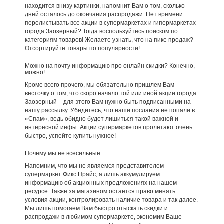
находится внизу картинки, напомнит Вам о том, сколько
дней осталось до окончания распродажи. Нет времени
перелистывать все акции в супермаркетах и гипермаркетах
города Заозерный? Тогда воспользуйтесь поиском по
категориям товаров! Желаете узнать, что на пике продаж?
Отсортируйте товары по популярности!
Можно на почту информацию про онлайн скидки? Конечно,
можно!
Кроме всего прочего, мы обязательно пришлем Вам
весточку о том, что скоро начало той или иной акции города
Заозерный – для этого Вам нужно быть подписанными на
нашу рассылку. Убедитесь, что наши послания не попали в
«Спам», ведь обидно будет лишиться такой важной и
интересной инфы. Акции супермаркетов пролетают очень
быстро, успейте купить нужное!
Почему мы не всесильные
Напомним, что мы не являемся представителем
супермаркет Фикс Прайс, а лишь аккумулируем
информацию об акционных предложениях на нашем
ресурсе. Также за магазином остается право менять
условия акции, контролировать наличие товара и так далее.
Мы лишь помогаем Вам быстро отыскать скидки и
распродажи в любимом супермаркете, экономим Ваше