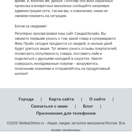
время, и, конечно же, деньги. Поэтому обо всех серьезных
проколах в конкретных магазинах сообщайте напрямую
администрации сети, так как мы, к сожалению, никак не
сможем повлиять на ситуацию.
Бегом за скидками!
Регулярно просматривая наш сайт СкидкаОнлайн, Вы
сможете первыми узнать о том, какой товар в супермаркете
Фикс Прайс сегодня продается со скидкой, и сколько дней
будет длиться акция. Тут можно узнать отзывы покупателей,
посмотреть популярность товара, поставить лайк и
поделиться с друзьями находкой в соцсетях. Хватит
совершать необдуманные покупки – вооружитесь
полезными знаниями и отправляйтесь на продуктивный
шопинг!
Города
|
Карта сайта
|
О сайте
|
Связаться с нами
|
Блог
|
Приложения для телефонов
©2026 SkidkaOnline.ru - Акции, скидки, каталоги магазинов России. Все
права защищены.