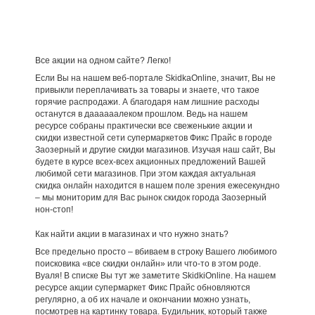
Все акции на одном сайте? Легко!
Если Вы на нашем веб-портале SkidkaOnline, значит, Вы не
привыкли переплачивать за товары и знаете, что такое
горячие распродажи. А благодаря нам лишние расходы
останутся в даааааалеком прошлом. Ведь на нашем
ресурсе собраны практически все свеженькие акции и
скидки известной сети супермаркетов Фикс Прайс в городе
Заозерный и другие скидки магазинов. Изучая наш сайт, Вы
будете в курсе всех-всех акционных предложений Вашей
любимой сети магазинов. При этом каждая актуальная
скидка онлайн находится в нашем поле зрения ежесекундно
– мы мониторим для Вас рынок скидок города Заозерный
нон-стоп!
Как найти акции в магазинах и что нужно знать?
Все предельно просто – вбиваем в строку Вашего любимого
поисковика «все скидки онлайн» или что-то в этом роде.
Вуаля! В списке Вы тут же заметите SkidkiOnline. На нашем
ресурсе акции супермаркет Фикс Прайс обновляются
регулярно, а об их начале и окончании можно узнать,
посмотрев на картинку товара. Будильник, который также