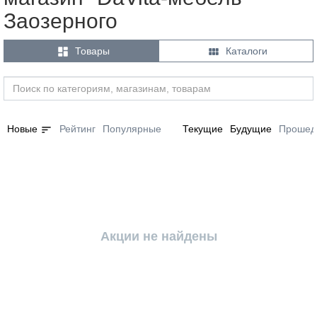
Заозерного


Товары
Каталоги
sort
Новые
Рейтинг
Популярные
Текущие
Будущие
Прошед
Акции не найдены