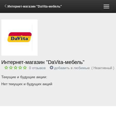
Интернет-магазин "DaVita-мебель"
Пере
меню
Интернет-магазин "DaVita-мебель"
0
отзывов
добавить в любимые
( Неактивный )
Текущие и будущие акции:
Нет текущих и будущих акций