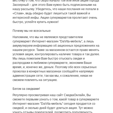
весточку о том, что скоро начало той или иной акции города
Заозерный – для этого Вам нужно быть подписанными на
нашу рассылку. Убедитесь, что наши послания не попали в
«Спам», ведь обидно будет лишиться такой важной и
интересной инфы. Акции супермаркетов пролетают очень
быстро, успейте купить нужное!
Почему мы не всесильные
Напомним, что мы не являемся представителем
супермаркет Интернет-магазин "DaVita-мебель", а лишь
аккумулируем информацию об акционных предложениях на
нашем ресурсе. Также за магазином остается право менять
условия акции, контролировать наличие товара и так далее.
Мы лишь помогаем Вам быстро отыскать скидки и
распродажи в любимом супермаркете, экономим Ваше
время, и, конечно же, деньги. Поэтому обо всех серьезных
проколах в конкретных магазинах сообщайте напрямую
администрации сети, так как мы, к сожалению, никак не
сможем повлиять на ситуацию.
Бегом за скидками!
Регулярно просматривая наш сайт СкидкаОнлайн, Вы
сможете первыми узнать о том, какой товар в супермаркете
Интернет-магазин "DaVita-мебель" сегодня продается со
скидкой, и сколько дней будет длиться акция. Тут можно
узнать отзывы покупателей, посмотреть популярность