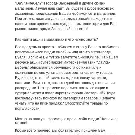
"DaVita-мебель" в городе Заозерный и другие скидки
магазинов. Изучая наш сайт, Вы будете в курсе всех-всех
акционных предложений Вашей любимой сети магазинов.
При этом каждая актуальная скидка онлайн находится в
нашем поле зрения ежесекундно – мы мониторим для Вас
рынок скидок города Заозерный нон-стоп!
Как найти акции в магазинах и что нужно знать?
Все предельно просто – вбиваем в строку Вашего любимого
поисковика «все скидки онлайн» или что-то в этом роде.
Вуаля! В списке Вы тут же заметите SkidkiOnline. На нашем
ресурсе акции супермаркет Интернет-магазин "DaVita-
мебель" обновляются регулярно, а об их начале и
окончании можно узнать, посмотрев на картинку товара.
Будильник, который также находится внизу картинки,
напомнит Вам о том, сколько дней осталось до окончания
распродажи. Нет времени перелистывать все акции в
супермаркетах и гипермаркетах города Заозерный? Тогда
воспользуйтесь поиском по категориям товаров! Желаете
узнать, что на пике продаж? Отсортируйте товары по
популярности!
Можно на почту информацию про онлайн скидки? Конечно,
можно!
Кроме всего прочего, мы обязательно пришлем Вам