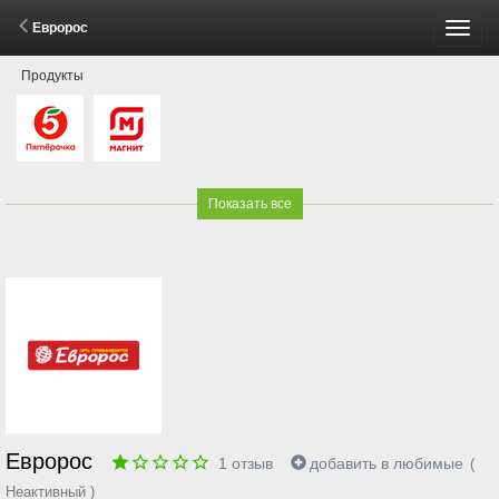
Евророс
Пере
Продукты
меню
Показать все
Евророс
1
отзыв
добавить в любимые
(
Неактивный )