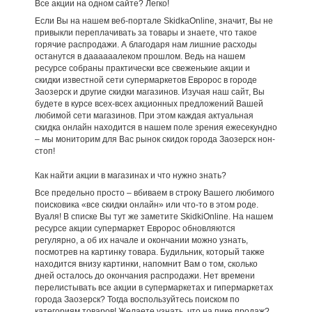
Все акции на одном сайте? Легко!
Если Вы на нашем веб-портале SkidkaOnline, значит, Вы не
привыкли переплачивать за товары и знаете, что такое
горячие распродажи. А благодаря нам лишние расходы
останутся в даааааалеком прошлом. Ведь на нашем
ресурсе собраны практически все свеженькие акции и
скидки известной сети супермаркетов Евророс в городе
Заозерск и другие скидки магазинов. Изучая наш сайт, Вы
будете в курсе всех-всех акционных предложений Вашей
любимой сети магазинов. При этом каждая актуальная
скидка онлайн находится в нашем поле зрения ежесекундно
– мы мониторим для Вас рынок скидок города Заозерск нон-
стоп!
Как найти акции в магазинах и что нужно знать?
Все предельно просто – вбиваем в строку Вашего любимого
поисковика «все скидки онлайн» или что-то в этом роде.
Вуаля! В списке Вы тут же заметите SkidkiOnline. На нашем
ресурсе акции супермаркет Евророс обновляются
регулярно, а об их начале и окончании можно узнать,
посмотрев на картинку товара. Будильник, который также
находится внизу картинки, напомнит Вам о том, сколько
дней осталось до окончания распродажи. Нет времени
перелистывать все акции в супермаркетах и гипермаркетах
города Заозерск? Тогда воспользуйтесь поиском по
категориям товаров! Желаете узнать, что на пике продаж?