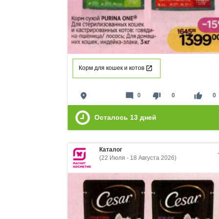
Корм для кошек и котов
place
mode_comment
thumb_down
thumb_up
0
0
0
Осталось
13
дней
Каталог
(22 Июля - 18 Августа 2026)