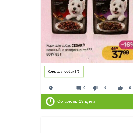
Корм для собак
place
mode_comment
thumb_down
thumb_up
0
0
0
Осталось
13
дней