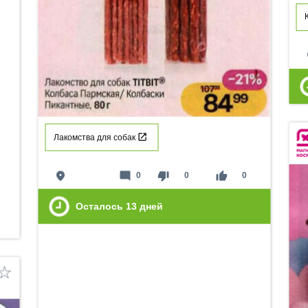
p
Лакомства для собак
place
mode_comment
thumb_down
thumb_up
0
0
0
Осталось
13
дней