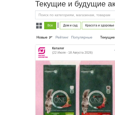
Текущие и будущие а
|
Все
Дом и сад
Красота и здоровье
sort
Новые
Рейтинг
Популярные
Текущие
Каталог
(22 Июля - 18 Августа 2026)