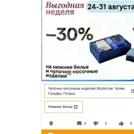
Чулочно-носочные изделия (Колготки, Чулки,
Гольфы, Гетры)
Нижнее белье
place
mode_comment
thumb_down
thumb_up
0
0
0