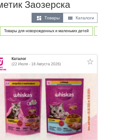
метик Заозерска


Товары
Каталоги
Товары для новорожденных и маленьких детей
Игры и игрушки
Пр
Каталог
(22 Июля - 18 Августа 2026)