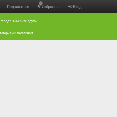
0
Подписаться
Избранное
Вход
 город? Выберите другой
атегориям и магазинам