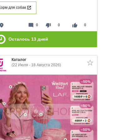
Корм для собак
lace
mode_comment
thumb_down
thumb_up
0
0
0
Осталось
13
дней
Каталог
(22 Июля - 18 Августа 2026)