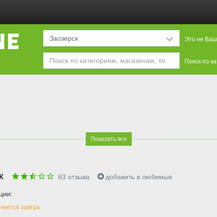
Заозерск
Это не Ваш
Поиск по к
Показать все
ик
63
отзыва
добавить в любимые
ции:
чнется завтра