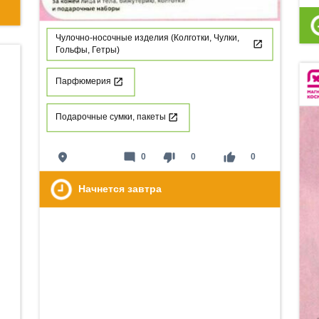
Чулочно-носочные изделия (Колготки, Чулки,
Гольфы, Гетры)
Парфюмерия
Подарочные сумки, пакеты
place
mode_comment
thumb_down
thumb_up
0
0
0
Начнется завтра