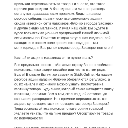
привыкли переплачивать за товары и знаете, что такое
горячие распродажи. А благодаря нам лишние расходы
останутся в даааааалеком прошлом. Ведь на нашем
ресурсе собраны практически все свеженькие акции и
скидки известной сети магазинов Яблочко в городе Заозерск
и другие скидки магазинов. Изучая наш сайт, Вы будете в
курсе всех-всех акционных предложений Вашей любимой
сети магазинов. При этом каждая актуальная скидка онлайн
находится в нашем поле зрения ежесекундно – мы
мониторим для Вас рынок скидок города Заозерск нон-стоп!
Как найти акции в магазинах и что нужно знать?
Все предельно просто – вбиваем в строку Вашего любимого
поисковика «все скидки онлайн» или что-то в этом роде.
Вуаля! В списке Вы тут же заметите SkidkiOnline. На нашем
ресурсе акции магазин Яблочко обновляются регулярно, а
об их начале и окончании можно узнать, посмотрев на
картинку товара. Будильник, который также находится внизу
картинки, напомнит Вам о том, сколько дней осталось до
окончания распродажи. Нет времени перелистывать все
акции в супермаркетах и гипермаркетах города Заозерск?
Тогда воспользуйтесь поиском по категориям товаров!
Желаете узнать, что на пике продаж? Отсортируйте товары
по популярности!