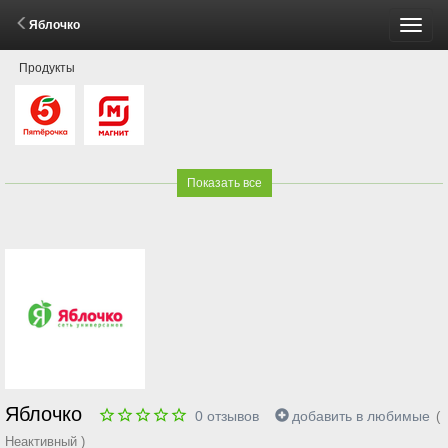
Яблочко
Пере
Продукты
меню
Показать все
Яблочко
0
отзывов
добавить в любимые
(
Неактивный )