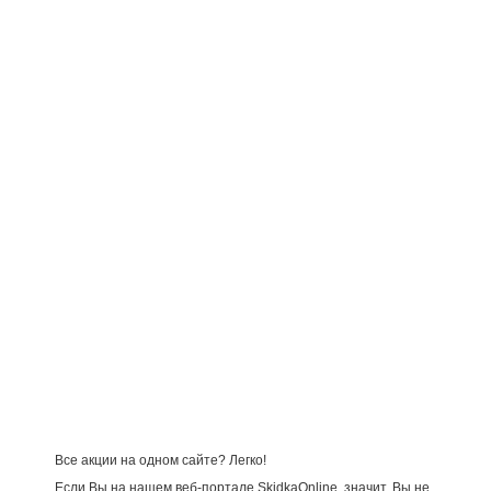
Все акции на одном сайте? Легко!
Если Вы на нашем веб-портале SkidkaOnline, значит, Вы не