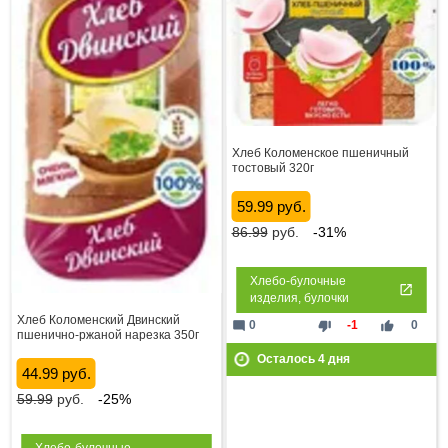
Хлеб Коломенское пшеничный
тостовый 320г
59.99 руб.
86.99
руб.
-31%
Хлебо-булочные
изделия, булочки
Хлеб Коломенский Двинский
mode_comment
thumb_down
thumb_up
0
-1
0
пшенично-ржаной нарезка 350г
Осталось
4
дня
44.99 руб.
59.99
руб.
-25%