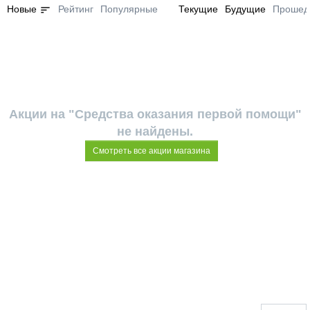
sort
Новые
Рейтинг
Популярные
Текущие
Будущие
Прошед
Акции на "Средства оказания первой помощи"
не найдены.
Смотреть все акции магазина