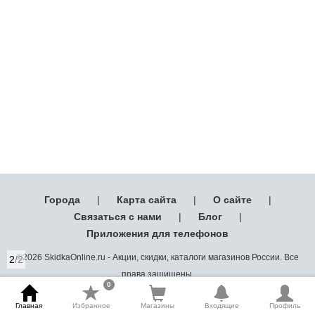
Города
|
Карта сайта
|
О сайте
|
Связаться с нами
|
Блог
|
Приложения для телефонов
©2026 SkidkaOnline.ru - Акции, скидки, каталоги магазинов России. Все
2
/2
права защищены.
0
Главная
Избранное
Магазины
Входящие
Профиль