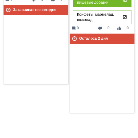
пищевые добавки
Заканчивается сегодня
Конфеты, мармелад,
шоколад
mode_comment
thumb_down
thumb_up
0
0
0
Осталось
2
дня