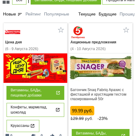
Все
Витамины, БАДы, пищевые добавки
Продукты и напи
sort
Новые
Рейтинг
Популярные
Текущие
Будущие
Прошед
Цена дня
Акционные предложения
(6 - 9 Августа 2026)
(4 - 10 Августа 2026)
Батончик Snaq Fabriq Арахис с
Витамины, БАДы,
фисташкой и хрустящим тестом
пищевые добавки
глазированный 50г
Конфеты, мармелад,
99.99 руб.
шоколад
129.99
руб.
-23%
Круассаны
Витамины, БАДы,
mode_comment
thumb_down
thumb_up
0
0
0