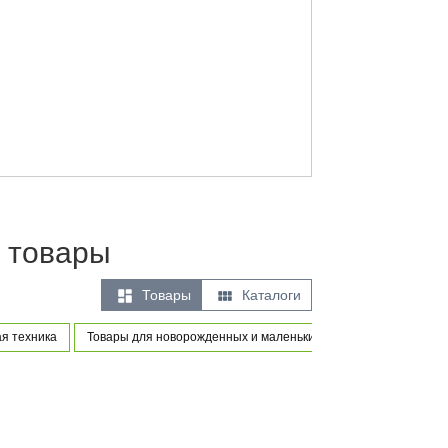
 товары


Товары
Каталоги
я техника
Товары для новорожденных и маленьких детей
Игры и иг