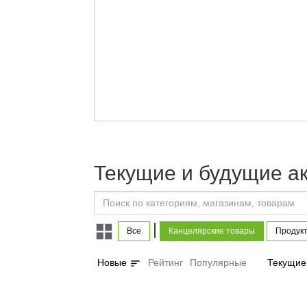
Текущие и будущие а
|
Все
Канцелярские товары
Продукт
sort
Новые
Рейтинг
Популярные
Текущие