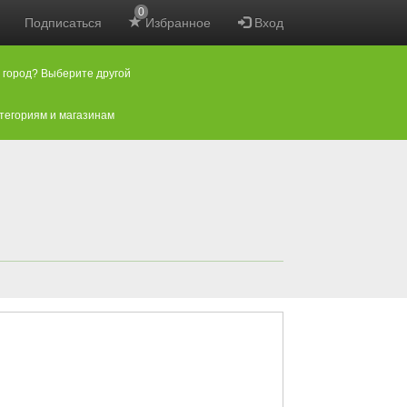
0
Подписаться
Избранное
Вход
 город? Выберите другой
атегориям и магазинам