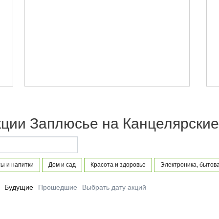
кции Заплюсье на Канцелярские
ы и напитки
Дом и сад
Красота и здоровье
Электроника, бытова
Будущие
Прошедшие
Выбрать дату акций