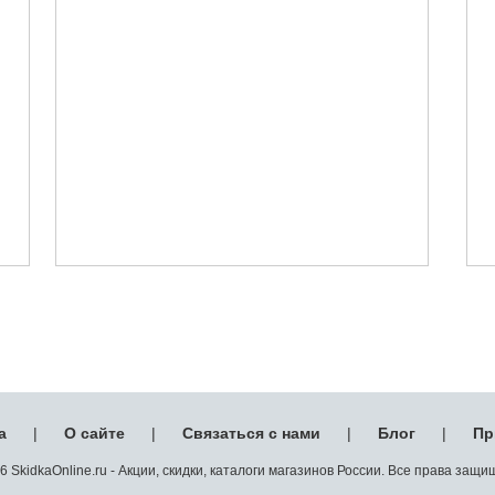
а
|
О сайте
|
Связаться с нами
|
Блог
|
Пр
 SkidkaOnline.ru - Акции, скидки, каталоги магазинов России. Все права защ