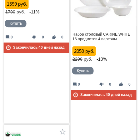
1599 руб.
1790
руб.
-11%
Купить
Набор столовый CARINE WHITE
mode_comment
thumb_down
thumb_up
0
0
0
16 предметов 4 персоны
Закончилась
40
дней назад
2059 руб.
2290
руб.
-10%
Купить
mode_comment
thumb_down
thumb_up
0
0
0
Закончилась
40
дней назад