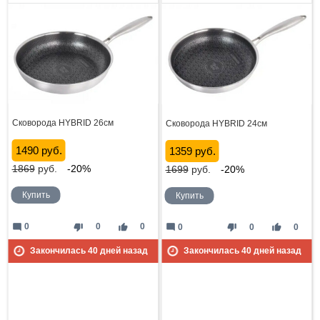
Сковорода HYBRID 26см
Сковорода HYBRID 24см
1490 руб.
1359 руб.
1869
руб.
-20%
1699
руб.
-20%
Купить
Купить
mode_comment
thumb_down
thumb_up
0
0
0
mode_comment
thumb_down
thumb_up
0
0
0
Закончилась
40
дней назад
Закончилась
40
дней назад