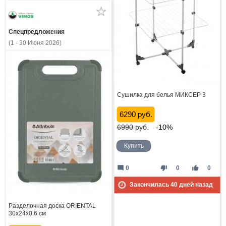
Спецпредложения
(1 - 30 Июня 2026)
Сушилка для белья МИКСЕР 3
6290 руб.
6990
руб.
-10%
Купить
mode_comment
thumb_down
thumb_up
0
0
0
Закончилась
40
дней назад
Разделочная доска ORIENTAL
30x24x0.6 см