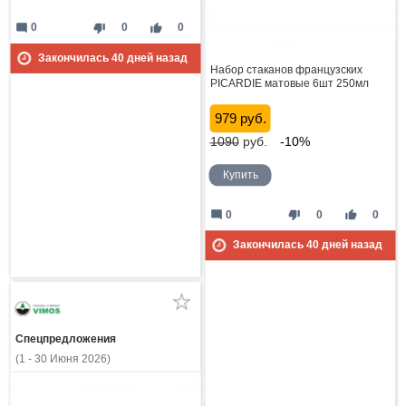
mode_comment
thumb_down
thumb_up
0
0
0
Закончилась
40
дней назад
Набор стаканов французских
PICARDIE матовые 6шт 250мл
979 руб.
1090
руб.
-10%
Купить
mode_comment
thumb_down
thumb_up
0
0
0
Закончилась
40
дней назад
Спецпредложения
(1 - 30 Июня 2026)