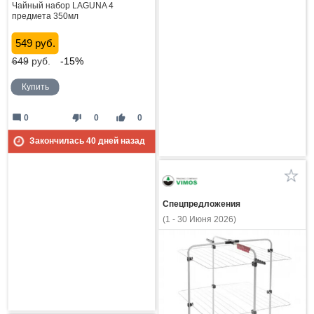
Чайный набор LAGUNA 4
предмета 350мл
549 руб.
649
руб.
-15%
Купить
mode_comment
thumb_down
thumb_up
0
0
0
Закончилась
40
дней назад
Спецпредложения
(1 - 30 Июня 2026)