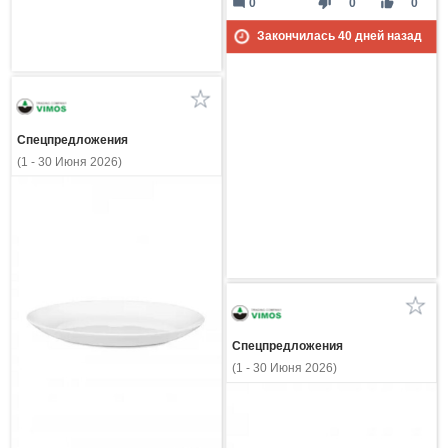
mode_comment
thumb_down
thumb_up
0
0
0
Закончилась
40
дней назад
Спецпредложения
(1 - 30 Июня 2026)
Спецпредложения
(1 - 30 Июня 2026)