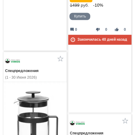
1499
руб.
-10%
Купить
mode_comment
thumb_down
thumb_up
0
0
0
Закончилась
40
дней назад
Спецпредложения
(1 - 30 Июня 2026)
Спецпредложения