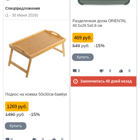
Спецпредложения
(1 - 30 Июня 2026)
Разделочная доска ORIENTAL
40.5x28.5x0.8 см
469 руб.
549
руб.
-15%
Купить
mode_comment
thumb_down
thumb_up
0
0
0
Закончилась
40
дней назад
Поднос на ножках 50х30см бамбук
1269 руб.
1490
руб.
-15%
Купить
mode_comment
thumb_down
thumb_up
0
0
0