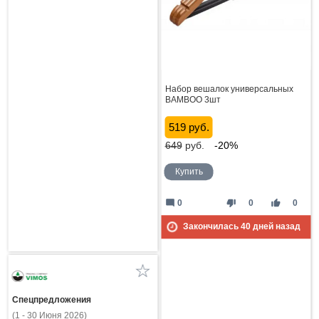
Набор вешалок универсальных
BAMBOO 3шт
519 руб.
649
руб.
-20%
Купить
mode_comment
thumb_down
thumb_up
0
0
0
Закончилась
40
дней назад
Спецпредложения
(1 - 30 Июня 2026)