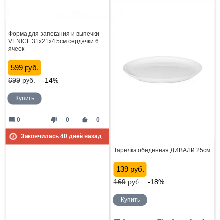
Форма для запекания и выпечки
VENICE 31x21x4.5см сердечки 6
ячеек
599 руб.
699
руб.
-14%
Купить
mode_comment
thumb_down
thumb_up
0
0
0
Закончилась
40
дней назад
Тарелка обеденная ДИВАЛИ 25см
139 руб.
169
руб.
-18%
Купить