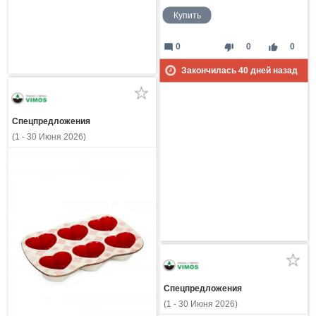
Купить
mode_comment
thumb_down
thumb_up
0
0
0
Закончилась
40
дней назад
Спецпредложения
(1 - 30 Июня 2026)
Спецпредложения
(1 - 30 Июня 2026)