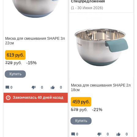
Спецпредложения
(1 - 30 Июня 2026)
Миска для смешивания SHAPE 3л
22см
619 руб.
729
руб.
-15%
Купить
Миска для смешивания SHAPE 2л
mode_comment
thumb_down
thumb_up
0
0
0
18см
Закончилась
40
дней назад
459 руб.
579
руб.
-21%
Купить
mode_comment
thumb_down
thumb_up
0
0
0