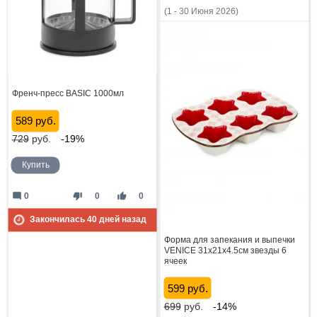
(1 - 30 Июня 2026)
Френч-пресс BASIC 1000мл
589 руб.
729
руб.
-19%
Купить
mode_comment
thumb_down
thumb_up
0
0
0
Закончилась
40
дней назад
Форма для запекания и выпечки
VENICE 31x21x4.5см звезды 6
ячеек
599 руб.
699
руб.
-14%