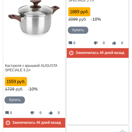
SPECIALE 5.7л
1889 руб.
2099
руб.
-10%
Купить
mode_comment
thumb_down
thumb_up
0
0
0
Закончилась
40
дней назад
Кастрюля с крышкой AUGUSTA
SPECIALE 3.2л
1559 руб.
1729
руб.
-10%
Купить
mode_comment
thumb_down
thumb_up
0
0
0
Закончилась
40
дней назад