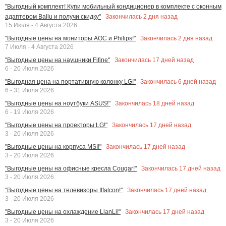
"Выгодный комплект! Купи мобильный кондиционер в комплекте с оконным
Закончилась
2
дня назад
адаптером Ballu и получи скидку"
15 Июля - 4 Августа 2026
Закончилась
2
дня назад
"Выгодные цены на мониторы AOC и Philips!"
7 Июля - 4 Августа 2026
Закончилась
17
дней назад
"Выгодные цены на наушники Fifine"
6 - 20 Июля 2026
Закончилась
6
дней назад
"Выгодная цена на портативную колонку LG!"
6 - 31 Июля 2026
Закончилась
18
дней назад
"Выгодные цены на ноутбуки ASUS!"
6 - 19 Июля 2026
Закончилась
17
дней назад
"Выгодные цены на проекторы LG!"
3 - 20 Июля 2026
Закончилась
17
дней назад
"Выгодные цены на корпуса MSI!"
3 - 20 Июля 2026
Закончилась
17
дней назад
"Выгодные цены на офисные кресла Cougar!"
3 - 20 Июля 2026
Закончилась
17
дней назад
"Выгодные цены на телевизоры Iffalcon!"
3 - 20 Июля 2026
Закончилась
17
дней назад
"Выгодные цены на охлаждение LianLi!"
3 - 20 Июля 2026