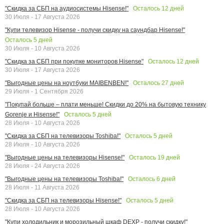
Осталось
12
дней
"Скидка за СБП на аудиосистемы Hisense!"
30 Июля - 17 Августа 2026
"Купи телевизор Hisense - получи скидку на саундбар Hisense!"
Осталось
5
дней
30 Июля - 10 Августа 2026
Осталось
12
дней
"Скидка за СБП при покупке мониторов Hisense"
30 Июля - 17 Августа 2026
Осталось
27
дней
"Выгодные цены на ноутбуки MAIBENBEN!"
29 Июля - 1 Сентября 2026
"Покупай больше – плати меньше! Скидки до 20% на бытовую технику
Осталось
5
дней
Gorenje и Hisense!"
28 Июля - 10 Августа 2026
Осталось
5
дней
"Скидка за СБП на телевизоры Toshiba!"
28 Июля - 10 Августа 2026
Осталось
19
дней
"Выгодные цены на телевизоры Hisense!"
28 Июля - 24 Августа 2026
Осталось
6
дней
"Выгодные цены на телевизоры Toshiba!"
28 Июля - 11 Августа 2026
Осталось
5
дней
"Скидка за СБП на телевизоры Hisense!"
28 Июля - 10 Августа 2026
"Купи холодильник и морозильный шкаф DEXP - получи скидку!"