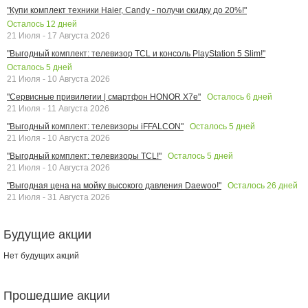
"Купи комплект техники Haier, Candy - получи скидку до 20%!"
Осталось
12
дней
21 Июля - 17 Августа 2026
"Выгодный комплект: телевизор TCL и консоль PlayStation 5 Slim!"
Осталось
5
дней
21 Июля - 10 Августа 2026
Осталось
6
дней
"Сервисные привилегии | смартфон HONOR X7e"
21 Июля - 11 Августа 2026
Осталось
5
дней
"Выгодный комплект: телевизоры iFFALCON"
21 Июля - 10 Августа 2026
Осталось
5
дней
"Выгодный комплект: телевизоры TCL!"
21 Июля - 10 Августа 2026
Осталось
26
дней
"Выгодная цена на мойку высокого давления Daewoo!"
21 Июля - 31 Августа 2026
Будущие акции
Нет будущих акций
Прошедшие акции