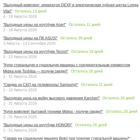
"Выгодный комплект: ирригатор DEXP и электрическая зубная щетка Longa
Осталось
13
дней
Vita!"
4 - 18 Августа 2026
Осталось
11
дней
"Выгодные цены на ноутбуки Acer!"
3 - 16 Августа 2026
Осталось
39
дней
"Выгодные цены на ПК ASUS!"
3 Августа - 13 Сентября 2026
Осталось
18
дней
"Выгодные цены на ноутбуки Tecno!"
3 - 23 Августа 2026
"Купи стиральную и сушильную машины с соединительным элементом
Осталось
26
дней
Midea или Toshiba — получи скидку!"
1 - 31 Августа 2026
Осталось
11
дней
"Скидка за СБП на телевизоры Samsung!"
1 - 16 Августа 2026
Осталось
26
дней
"Выгодная цена на мойку высокого давления Karcher!"
1 - 31 Августа 2026
Осталось
26
дней
"Купи комплект бытовой техники Midea - получи скидку!"
1 - 31 Августа 2026
Осталось
26
дней
"Выгодные цены на ноутбуки HONOR!"
1 - 31 Августа 2026
"Скидка на сушильную машину Beko при покупке стиральной машины!"