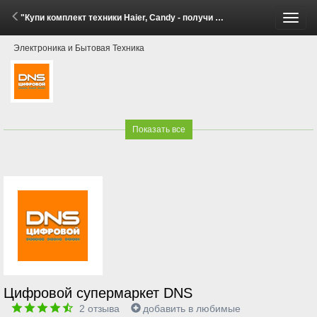
"Купи комплект техники Haier, Candy - получи скидку до 20%!" (27 Мая - 8 Июня 2026)
Пере
Электроника и Бытовая Техника
меню
Показать все
Цифровой супермаркет DNS
2
отзыва
добавить в любимые