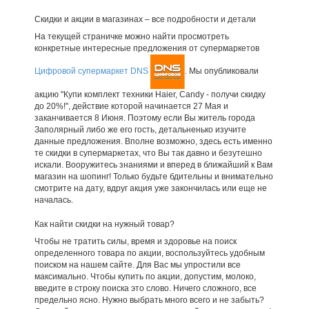
Скидки и акции в магазинах – все подробности и детали
На текущей страничке можно найти просмотреть
конкретные интересные предложения от супермаркетов
Цифровой супермаркет DNS
. Мы опубликовали
акцию "Купи комплект техники Haier, Candy - получи скидку
до 20%!", действие которой начинается 27 Мая и
заканчивается 8 Июня. Поэтому если Вы житель города
Заполярный либо же его гость, детальненько изучите
данные предложения. Вполне возможно, здесь есть именно
те скидки в супермаркетах, что Вы так давно и безутешно
искали. Вооружитесь знаниями и вперед в ближайший к Вам
магазин на шопинг! Только будьте бдительны и внимательно
смотрите на дату, вдруг акция уже закончилась или еще не
началась.
Как найти скидки на нужный товар?
Чтобы не тратить силы, время и здоровье на поиск
определенного товара по акции, воспользуйтесь удобным
поиском на нашем сайте. Для Вас мы упростили все
максимально. Чтобы купить по акции, допустим, молоко,
введите в строку поиска это слово. Ничего сложного, все
предельно ясно. Нужно выбрать много всего и не забыть?