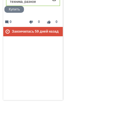
техника, разное
Купить
mode_comment
thumb_down
thumb_up
0
0
0
Закончилась
59
дней назад