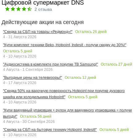
Цифровой супермаркет DNS
2
отзыва
Действующие акции на сегодня
Осталось
26
дней
"Скидка за СБП на товары «Редмонд»!"
4 - 31 Августа 2026
"Купи комплект техники Beko, Hotpoint, Indesit - получи скидку до 30%!"
Осталось
5
дней
4 - 10 Августа 2026
Осталось
27
дней
"Аудиосистема в комплекте при покупке ТВ Samsung!"
4 Августа - 1 Сентября 2026
Осталось
12
дней
"Выгодные цены на телевизоры!"
4 - 17 Августа 2026
"Скидка 50% на варочную поверхность Hotpoint при покупке духового
Осталось
5
дней
шкафа или холодильника Hotpoint!"
4 - 10 Августа 2026
"Купи вакуумный упаковщик + рулон для вакуумного упаковщика = получи
Осталось
56
дней
выгоду!"
4 Августа - 30 Сентября 2026
Осталось
5
дней
"Скидка за СБП на бытовую технику Hotpoint, Indesit!"
4 - 10 Августа 2026