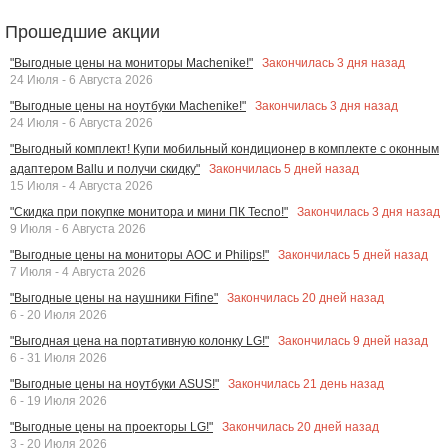
Прошедшие акции
Закончилась
3
дня назад
"Выгодные цены на мониторы Machenike!"
24 Июля - 6 Августа 2026
Закончилась
3
дня назад
"Выгодные цены на ноутбуки Machenike!"
24 Июля - 6 Августа 2026
"Выгодный комплект! Купи мобильный кондиционер в комплекте с оконным
Закончилась
5
дней назад
адаптером Ballu и получи скидку"
15 Июля - 4 Августа 2026
Закончилась
3
дня назад
"Скидка при покупке монитора и мини ПК Tecno!"
9 Июля - 6 Августа 2026
Закончилась
5
дней назад
"Выгодные цены на мониторы AOC и Philips!"
7 Июля - 4 Августа 2026
Закончилась
20
дней назад
"Выгодные цены на наушники Fifine"
6 - 20 Июля 2026
Закончилась
9
дней назад
"Выгодная цена на портативную колонку LG!"
6 - 31 Июля 2026
Закончилась
21
день назад
"Выгодные цены на ноутбуки ASUS!"
6 - 19 Июля 2026
Закончилась
20
дней назад
"Выгодные цены на проекторы LG!"
3 - 20 Июля 2026