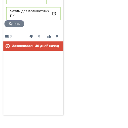
Чехлы для планшетных
ПК
Купить
mode_comment
thumb_down
thumb_up
0
0
0
Закончилась
40
дней назад