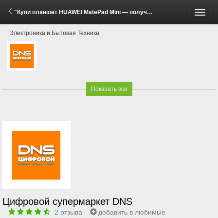
"Купи планшет HUAWEI MatePad Mini — получи чехол в комплекте!" (20 Мая - 30 Июня 2026)
Пере
Электроника и Бытовая Техника
меню
Показать все
Цифровой супермаркет DNS
2
отзыва
добавить в любимые