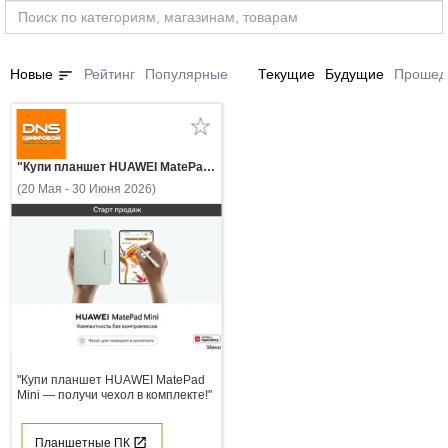
sort
Новые
Рейтинг
Популярные
Текущие
Будущие
Прошед
"Купи планшет HUAWEI MatePad Mini — получи чехол в комплекте!"
(20 Мая - 30 Июня 2026)
"Купи планшет HUAWEI MatePad
Mini — получи чехол в комплекте!"
Планшетные ПК