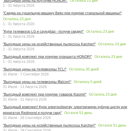
Осталось
23
дня
"Выгодные цены на ноутбуки HONOR!"
1 - 31 Августа 2026
"Скидка на сушильную машину Beko при покупке стиральной машины!"
Осталось
23
дня
1 - 31 Августа 2026
Осталось
23
дня
"Купи телевизор LG и саундбар - получи скидку!"
1 - 31 Августа 2026
Осталось
23
дня
"Выгодные цены на хозяйственные пылесосы Karcher!"
1 - 31 Августа 2026
Осталось
23
дня
"Выгодный комплект при покупке планшета HONOR!"
1 - 31 Августа 2026
Осталось
30
дней
"Выгодные цены на телевизоры TCL!"
31 Июля - 7 Сентября 2026
Осталось
5
дней
"Выгодные цены на телевизоры Iffalcon!"
31 Июля - 13 Августа 2026
Осталось
23
дня
"Выгодный комплект при покупке товаров Xiaomi!"
31 Июля - 31 Августа 2026
"Выгодный комплект! Купи электробритву, электричекую зубную щетку или
Остался
51
день
ирригатор Redmond и получи скид"
31 Июля - 28 Сентября 2026
Остался
51
день
"Выгодные цены на хозяйственные пылесосы Karcher!"
31 Июля - 28 Сентября 2026