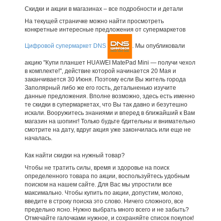
Скидки и акции в магазинах – все подробности и детали
На текущей страничке можно найти просмотреть
конкретные интересные предложения от супермаркетов
Цифровой супермаркет DNS
. Мы опубликовали
акцию "Купи планшет HUAWEI MatePad Mini — получи чехол
в комплекте!", действие которой начинается 20 Мая и
заканчивается 30 Июня. Поэтому если Вы житель города
Заполярный либо же его гость, детальненько изучите
данные предложения. Вполне возможно, здесь есть именно
те скидки в супермаркетах, что Вы так давно и безутешно
искали. Вооружитесь знаниями и вперед в ближайший к Вам
магазин на шопинг! Только будьте бдительны и внимательно
смотрите на дату, вдруг акция уже закончилась или еще не
началась.
Как найти скидки на нужный товар?
Чтобы не тратить силы, время и здоровье на поиск
определенного товара по акции, воспользуйтесь удобным
поиском на нашем сайте. Для Вас мы упростили все
максимально. Чтобы купить по акции, допустим, молоко,
введите в строку поиска это слово. Ничего сложного, все
предельно ясно. Нужно выбрать много всего и не забыть?
Отмечайте галочками нужное, и сохраняйте список покупок!