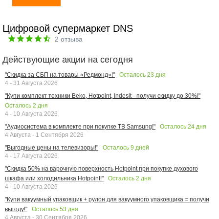
Цифровой супермаркет DNS
2
отзыва
Действующие акции на сегодня
Осталось
23
дня
"Скидка за СБП на товары «Редмонд»!"
4 - 31 Августа 2026
"Купи комплект техники Beko, Hotpoint, Indesit - получи скидку до 30%!"
Осталось
2
дня
4 - 10 Августа 2026
Осталось
24
дня
"Аудиосистема в комплекте при покупке ТВ Samsung!"
4 Августа - 1 Сентября 2026
Осталось
9
дней
"Выгодные цены на телевизоры!"
4 - 17 Августа 2026
"Скидка 50% на варочную поверхность Hotpoint при покупке духового
Осталось
2
дня
шкафа или холодильника Hotpoint!"
4 - 10 Августа 2026
"Купи вакуумный упаковщик + рулон для вакуумного упаковщика = получи
Осталось
53
дня
выгоду!"
4 Августа - 30 Сентября 2026