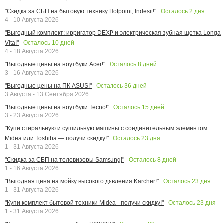
Осталось
2
дня
"Скидка за СБП на бытовую технику Hotpoint, Indesit!"
4 - 10 Августа 2026
"Выгодный комплект: ирригатор DEXP и электрическая зубная щетка Longa
Осталось
10
дней
Vita!"
4 - 18 Августа 2026
Осталось
8
дней
"Выгодные цены на ноутбуки Acer!"
3 - 16 Августа 2026
Осталось
36
дней
"Выгодные цены на ПК ASUS!"
3 Августа - 13 Сентября 2026
Осталось
15
дней
"Выгодные цены на ноутбуки Tecno!"
3 - 23 Августа 2026
"Купи стиральную и сушильную машины с соединительным элементом
Осталось
23
дня
Midea или Toshiba — получи скидку!"
1 - 31 Августа 2026
Осталось
8
дней
"Скидка за СБП на телевизоры Samsung!"
1 - 16 Августа 2026
Осталось
23
дня
"Выгодная цена на мойку высокого давления Karcher!"
1 - 31 Августа 2026
Осталось
23
дня
"Купи комплект бытовой техники Midea - получи скидку!"
1 - 31 Августа 2026