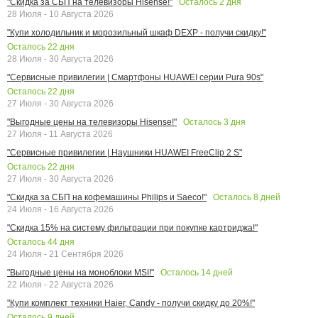
Осталось
2
дня
"Скидка за СБП на телевизоры Hisense!"
28 Июля - 10 Августа 2026
"Купи холодильник и морозильный шкаф DEXP - получи скидку!"
Осталось
22
дня
28 Июля - 30 Августа 2026
"Сервисные привилегии | Смартфоны HUAWEI серии Pura 90s"
Осталось
22
дня
27 Июля - 30 Августа 2026
Осталось
3
дня
"Выгодные цены на телевизоры Hisense!"
27 Июля - 11 Августа 2026
"Сервисные привилегии | Наушники HUAWEI FreeClip 2 S"
Осталось
22
дня
27 Июля - 30 Августа 2026
Осталось
8
дней
"Скидка за СБП на кофемашины Philips и Saeco!"
24 Июля - 16 Августа 2026
"Скидка 15% на систему фильтрации при покупке картриджа!"
Осталось
44
дня
24 Июля - 21 Сентября 2026
Осталось
14
дней
"Выгодные цены на моноблоки MSI!"
22 Июля - 22 Августа 2026
"Купи комплект техники Haier, Candy - получи скидку до 20%!"
Осталось
9
дней