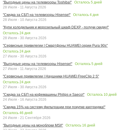
Осталось
5
дней
"Выгодные цены на телевизоры Toshiba!"
28 Июля - 11 Августа 2026
Осталось
4
дня
"Скидка за СБП на телевизоры Hisense!"
28 Июля - 10 Августа 2026
"Купи холодильник и морозильный шкаф DEXP - получи скидку!"
Осталось
24
дня
28 Июля - 30 Августа 2026
"Сервисные привилегии | Смартфоны HUAWEI серии Pura 90s"
Осталось
24
дня
27 Июля - 30 Августа 2026
Осталось
5
дней
"Выгодные цены на телевизоры Hisense!"
27 Июля - 11 Августа 2026
"Сервисные привилегии | Наушники HUAWEI FreeClip 2 S"
Осталось
24
дня
27 Июля - 30 Августа 2026
Осталось
10
дней
"Скидка за СБП на кофемашины Philips и Saeco!"
24 Июля - 16 Августа 2026
"Скидка 15% на систему фильтрации при покупке картриджа!"
Осталось
46
дней
24 Июля - 21 Сентября 2026
Осталось
16
дней
"Выгодные цены на моноблоки MSI!"