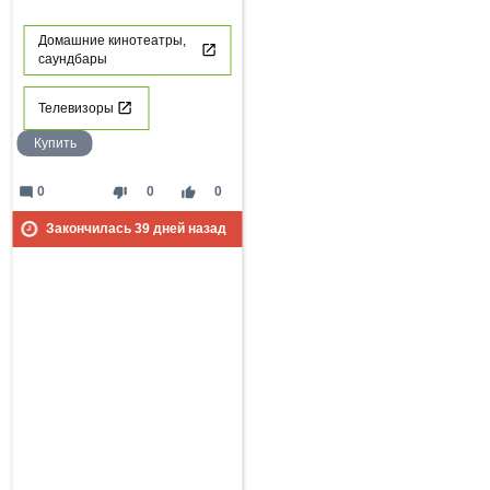
Домашние кинотеатры,
саундбары
Телевизоры
Купить
mode_comment
thumb_down
thumb_up
0
0
0
Закончилась
39
дней назад