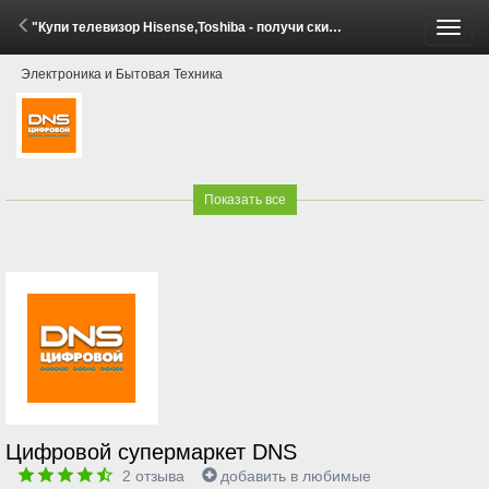
"Купи телевизор Hisense,Toshiba - получи скидку на саундбар Hisense!" (1 - 29 Июня 2026)
Пере
Электроника и Бытовая Техника
меню
Показать все
Цифровой супермаркет DNS
2
отзыва
добавить в любимые