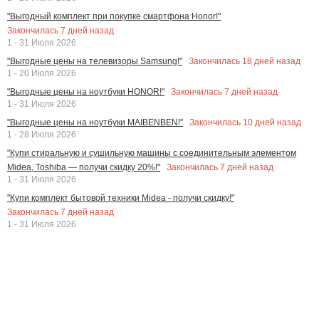
"Выгодный комплект при покупке смартфона Honor!"
Закончилась
7
дней назад
1 - 31 Июля 2026
Закончилась
18
дней назад
"Выгодные цены на телевизоры Samsung!"
1 - 20 Июля 2026
Закончилась
7
дней назад
"Выгодные цены на ноутбуки HONOR!"
1 - 31 Июля 2026
Закончилась
10
дней назад
"Выгодные цены на ноутбуки MAIBENBEN!"
1 - 28 Июля 2026
"Купи стиральную и сушильную машины с соединительным элементом
Закончилась
7
дней назад
Midea, Toshiba — получи скидку 20%!"
1 - 31 Июля 2026
"Купи комплект бытовой техники Midea - получи скидку!"
Закончилась
7
дней назад
1 - 31 Июля 2026