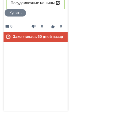
Посудомоечные машины
Купить
mode_comment
thumb_down
thumb_up
0
0
0
Закончилась
60
дней назад