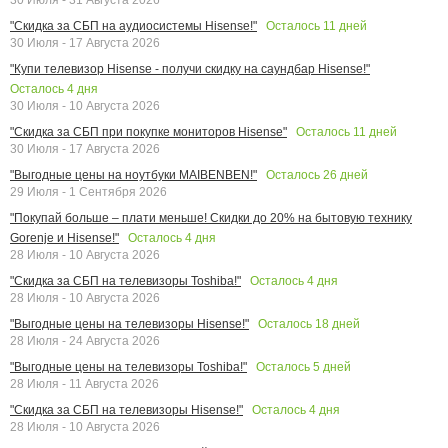
Осталось
11
дней
"Скидка за СБП на аудиосистемы Hisense!"
30 Июля - 17 Августа 2026
"Купи телевизор Hisense - получи скидку на саундбар Hisense!"
Осталось
4
дня
30 Июля - 10 Августа 2026
Осталось
11
дней
"Скидка за СБП при покупке мониторов Hisense"
30 Июля - 17 Августа 2026
Осталось
26
дней
"Выгодные цены на ноутбуки MAIBENBEN!"
29 Июля - 1 Сентября 2026
"Покупай больше – плати меньше! Скидки до 20% на бытовую технику
Осталось
4
дня
Gorenje и Hisense!"
28 Июля - 10 Августа 2026
Осталось
4
дня
"Скидка за СБП на телевизоры Toshiba!"
28 Июля - 10 Августа 2026
Осталось
18
дней
"Выгодные цены на телевизоры Hisense!"
28 Июля - 24 Августа 2026
Осталось
5
дней
"Выгодные цены на телевизоры Toshiba!"
28 Июля - 11 Августа 2026
Осталось
4
дня
"Скидка за СБП на телевизоры Hisense!"
28 Июля - 10 Августа 2026