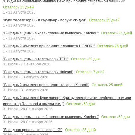
"Скидка на сушильную машину Beko при покупке стиральной машины!"
Осталось
25
дней
1 - 31 Августа 2026
Осталось
25
дней
"Купи телевизор LG и саундбар - получи скидку!"
1 - 31 Августа 2026
Осталось
25
дней
"Выгодные цены на хозяйственные пылесосы Karcher!"
1 - 31 Августа 2026
Осталось
25
дней
"Выгодный комплект при покупке планшета HONOR!"
1 - 31 Августа 2026
Осталось
32
дня
"Выгодные цены на телевизоры TCL!"
31 Июля - 7 Сентября 2026
Осталось
7
дней
"Выгодные цены на телевизоры Iffalcon!"
31 Июля - 13 Августа 2026
Осталось
25
дней
"Выгодный комплект при покупке товаров Xiaomi!"
31 Июля - 31 Августа 2026
"Выгодный комплект! Купи электробритву, электричекую зубную щетку или
Осталось
53
дня
ирригатор Redmond и получи скид"
31 Июля - 28 Сентября 2026
Осталось
53
дня
"Выгодные цены на хозяйственные пылесосы Karcher!"
31 Июля - 28 Сентября 2026
Осталось
25
дней
"Выгодная цена на телевизор LG!"
30 Июля - 31 Августа 2026