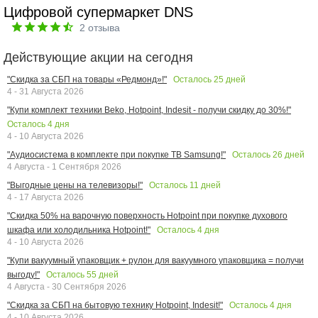
Цифровой супермаркет DNS
2
отзыва
Действующие акции на сегодня
Осталось
25
дней
"Скидка за СБП на товары «Редмонд»!"
4 - 31 Августа 2026
"Купи комплект техники Beko, Hotpoint, Indesit - получи скидку до 30%!"
Осталось
4
дня
4 - 10 Августа 2026
Осталось
26
дней
"Аудиосистема в комплекте при покупке ТВ Samsung!"
4 Августа - 1 Сентября 2026
Осталось
11
дней
"Выгодные цены на телевизоры!"
4 - 17 Августа 2026
"Скидка 50% на варочную поверхность Hotpoint при покупке духового
Осталось
4
дня
шкафа или холодильника Hotpoint!"
4 - 10 Августа 2026
"Купи вакуумный упаковщик + рулон для вакуумного упаковщика = получи
Осталось
55
дней
выгоду!"
4 Августа - 30 Сентября 2026
Осталось
4
дня
"Скидка за СБП на бытовую технику Hotpoint, Indesit!"
4 - 10 Августа 2026