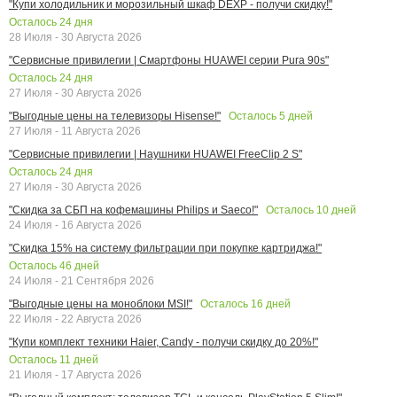
"Купи холодильник и морозильный шкаф DEXP - получи скидку!"
Осталось
24
дня
28 Июля - 30 Августа 2026
"Сервисные привилегии | Смартфоны HUAWEI серии Pura 90s"
Осталось
24
дня
27 Июля - 30 Августа 2026
Осталось
5
дней
"Выгодные цены на телевизоры Hisense!"
27 Июля - 11 Августа 2026
"Сервисные привилегии | Наушники HUAWEI FreeClip 2 S"
Осталось
24
дня
27 Июля - 30 Августа 2026
Осталось
10
дней
"Скидка за СБП на кофемашины Philips и Saeco!"
24 Июля - 16 Августа 2026
"Скидка 15% на систему фильтрации при покупке картриджа!"
Осталось
46
дней
24 Июля - 21 Сентября 2026
Осталось
16
дней
"Выгодные цены на моноблоки MSI!"
22 Июля - 22 Августа 2026
"Купи комплект техники Haier, Candy - получи скидку до 20%!"
Осталось
11
дней
21 Июля - 17 Августа 2026