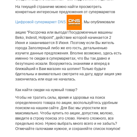
На текущей страничке можно найти просмотреть
конкретные интересные предложения от супермаркетов
Цифровой супермаркет DNS
. Мы опубликовали
акцию "Рассрочка или выгода! Посудомоечные машины
Beko, Indesit, Hotpoint", действие которой начинается 2
Июня и заканчивается 8 Июня. Поэтому если Вы житель
города Заполярный либо же его гость, детальненько
изучите данные предложения. Вполне возможно, здесь есть
именно те скидки в супермаркетах, что Вы так давно и
безутешно искали. Вооружитесь знаниями и вперед в
ближайший к Вам магазин на шопинг! Только будьте
бдительны и внимательно смотрите на дату, вдруг акция уже
закончилась или еще не началась.
Как найти скидки на нужный товар?
Чтобы не тратить силы, время и здоровье на поиск
определенного товара по акции, воспользуйтесь удобным
поиском на нашем сайте. Для Вас мы упростили все
максимально. Чтобы купить по акции, допустим, молоко,
введите в строку поиска это слово. Ничего сложного, все
предельно ясно. Нужно выбрать много всего и не забыть?
Отмечайте галочками нужное, и сохраняйте список покупок!