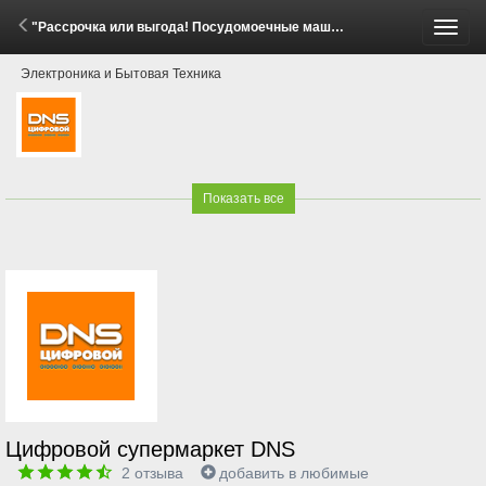
"Рассрочка или выгода! Посудомоечные машины Beko, Indesit, Hotpoint" (2 - 8 Июня 2026)
Пере
Электроника и Бытовая Техника
меню
Показать все
Цифровой супермаркет DNS
2
отзыва
добавить в любимые