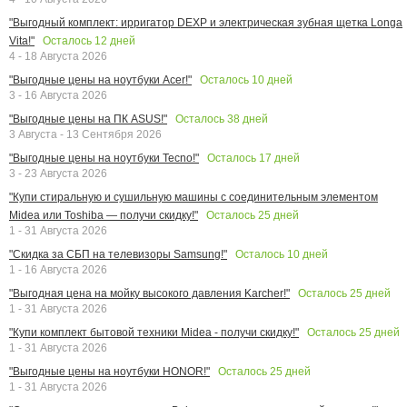
"Выгодный комплект: ирригатор DEXP и электрическая зубная щетка Longa
Осталось
12
дней
Vita!"
4 - 18 Августа 2026
Осталось
10
дней
"Выгодные цены на ноутбуки Acer!"
3 - 16 Августа 2026
Осталось
38
дней
"Выгодные цены на ПК ASUS!"
3 Августа - 13 Сентября 2026
Осталось
17
дней
"Выгодные цены на ноутбуки Tecno!"
3 - 23 Августа 2026
"Купи стиральную и сушильную машины с соединительным элементом
Осталось
25
дней
Midea или Toshiba — получи скидку!"
1 - 31 Августа 2026
Осталось
10
дней
"Скидка за СБП на телевизоры Samsung!"
1 - 16 Августа 2026
Осталось
25
дней
"Выгодная цена на мойку высокого давления Karcher!"
1 - 31 Августа 2026
Осталось
25
дней
"Купи комплект бытовой техники Midea - получи скидку!"
1 - 31 Августа 2026
Осталось
25
дней
"Выгодные цены на ноутбуки HONOR!"
1 - 31 Августа 2026