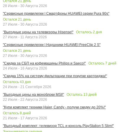
Остался
21
день
28 Июля - 30 Августа 2026
"Сервисные привилегии | Смартфоны HUAWEI серии Pura 90s"
Остался
21
день
27 Июля - 30 Августа 2026
Осталось
2
дня
"Выгодные цены на телевизоры Hisense!"
27 Июля - 11 Августа 2026
"Сервисные привилегии | Наушники HUAWEI FreeClip 2 S"
Остался
21
день
27 Июля - 30 Августа 2026
Осталось
7
дней
"Скидка за СБП на кофемашины Philips и Saeco!"
24 Июля - 16 Августа 2026
"Скидка 15% на систему фильтрации при покупке картриджа!"
Осталось
43
дня
24 Июля - 21 Сентября 2026
Осталось
13
дней
"Выгодные цены на моноблоки MSI!"
22 Июля - 22 Августа 2026
"Купи комплект техники Haier, Candy - получи скидку до 20%!"
Осталось
8
дней
21 Июля - 17 Августа 2026
"Выгодный комплект: телевизор TCL и консоль PlayStation 5 Slim!"
Заканчивается сегодня