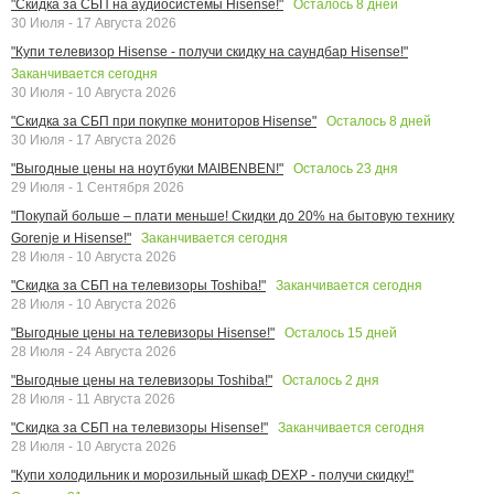
Осталось
8
дней
"Скидка за СБП на аудиосистемы Hisense!"
30 Июля - 17 Августа 2026
"Купи телевизор Hisense - получи скидку на саундбар Hisense!"
Заканчивается сегодня
30 Июля - 10 Августа 2026
Осталось
8
дней
"Скидка за СБП при покупке мониторов Hisense"
30 Июля - 17 Августа 2026
Осталось
23
дня
"Выгодные цены на ноутбуки MAIBENBEN!"
29 Июля - 1 Сентября 2026
"Покупай больше – плати меньше! Скидки до 20% на бытовую технику
Заканчивается сегодня
Gorenje и Hisense!"
28 Июля - 10 Августа 2026
Заканчивается сегодня
"Скидка за СБП на телевизоры Toshiba!"
28 Июля - 10 Августа 2026
Осталось
15
дней
"Выгодные цены на телевизоры Hisense!"
28 Июля - 24 Августа 2026
Осталось
2
дня
"Выгодные цены на телевизоры Toshiba!"
28 Июля - 11 Августа 2026
Заканчивается сегодня
"Скидка за СБП на телевизоры Hisense!"
28 Июля - 10 Августа 2026
"Купи холодильник и морозильный шкаф DEXP - получи скидку!"