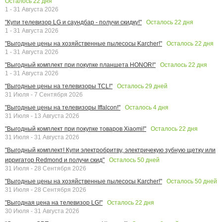
Осталось
22
дня
1 - 31 Августа 2026
Осталось
22
дня
"Купи телевизор LG и саундбар - получи скидку!"
1 - 31 Августа 2026
Осталось
22
дня
"Выгодные цены на хозяйственные пылесосы Karcher!"
1 - 31 Августа 2026
Осталось
22
дня
"Выгодный комплект при покупке планшета HONOR!"
1 - 31 Августа 2026
Осталось
29
дней
"Выгодные цены на телевизоры TCL!"
31 Июля - 7 Сентября 2026
Осталось
4
дня
"Выгодные цены на телевизоры Iffalcon!"
31 Июля - 13 Августа 2026
Осталось
22
дня
"Выгодный комплект при покупке товаров Xiaomi!"
31 Июля - 31 Августа 2026
"Выгодный комплект! Купи электробритву, электричекую зубную щетку или
Осталось
50
дней
ирригатор Redmond и получи скид"
31 Июля - 28 Сентября 2026
Осталось
50
дней
"Выгодные цены на хозяйственные пылесосы Karcher!"
31 Июля - 28 Сентября 2026
Осталось
22
дня
"Выгодная цена на телевизор LG!"
30 Июля - 31 Августа 2026