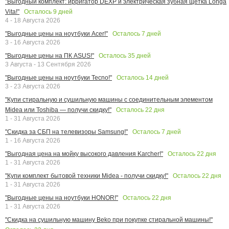
"Выгодный комплект: ирригатор DEXP и электрическая зубная щетка Longa
Осталось
9
дней
Vita!"
4 - 18 Августа 2026
Осталось
7
дней
"Выгодные цены на ноутбуки Acer!"
3 - 16 Августа 2026
Осталось
35
дней
"Выгодные цены на ПК ASUS!"
3 Августа - 13 Сентября 2026
Осталось
14
дней
"Выгодные цены на ноутбуки Tecno!"
3 - 23 Августа 2026
"Купи стиральную и сушильную машины с соединительным элементом
Осталось
22
дня
Midea или Toshiba — получи скидку!"
1 - 31 Августа 2026
Осталось
7
дней
"Скидка за СБП на телевизоры Samsung!"
1 - 16 Августа 2026
Осталось
22
дня
"Выгодная цена на мойку высокого давления Karcher!"
1 - 31 Августа 2026
Осталось
22
дня
"Купи комплект бытовой техники Midea - получи скидку!"
1 - 31 Августа 2026
Осталось
22
дня
"Выгодные цены на ноутбуки HONOR!"
1 - 31 Августа 2026
"Скидка на сушильную машину Beko при покупке стиральной машины!"