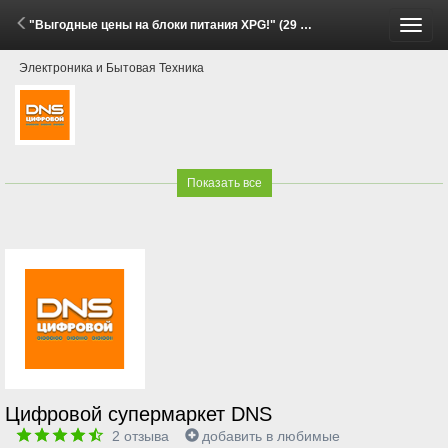
"Выгодные цены на блоки питания XPG!" (29 Мая - 15 Июня 2026)
Пере
Электроника и Бытовая Техника
меню
Показать все
Цифровой супермаркет DNS
2
отзыва
добавить в любимые