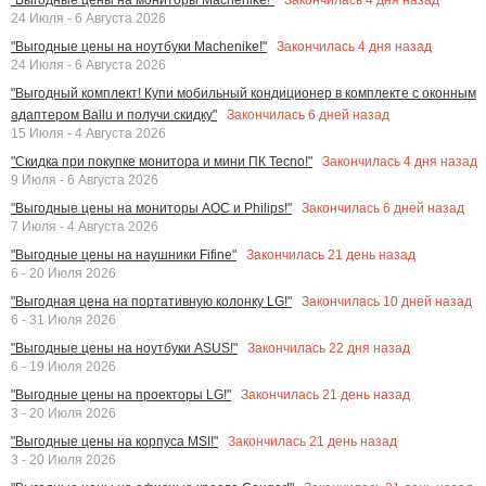
24 Июля - 6 Августа 2026
Закончилась
4
дня назад
"Выгодные цены на ноутбуки Machenike!"
24 Июля - 6 Августа 2026
"Выгодный комплект! Купи мобильный кондиционер в комплекте с оконным
Закончилась
6
дней назад
адаптером Ballu и получи скидку"
15 Июля - 4 Августа 2026
Закончилась
4
дня назад
"Скидка при покупке монитора и мини ПК Tecno!"
9 Июля - 6 Августа 2026
Закончилась
6
дней назад
"Выгодные цены на мониторы AOC и Philips!"
7 Июля - 4 Августа 2026
Закончилась
21
день назад
"Выгодные цены на наушники Fifine"
6 - 20 Июля 2026
Закончилась
10
дней назад
"Выгодная цена на портативную колонку LG!"
6 - 31 Июля 2026
Закончилась
22
дня назад
"Выгодные цены на ноутбуки ASUS!"
6 - 19 Июля 2026
Закончилась
21
день назад
"Выгодные цены на проекторы LG!"
3 - 20 Июля 2026
Закончилась
21
день назад
"Выгодные цены на корпуса MSI!"
3 - 20 Июля 2026