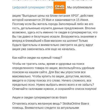
Цифровой супермаркет DNS
. Мы опубликовали
акцию "Выгодные цены на блоки питания XPG!", действие
которой начинается 29 Мая и заканчивается 15 Июня.
Поэтому если Вы житель города Заполярный либо же его
гость, детальненько изучите данные предложения. Вполне
возможно, здесь есть именно те скидки в супермаркетах, что
Вы так давно и безутешно искали. Вооружитесь знаниями и
вперед в ближайший к Вам магазин на шопинг! Только
будьте бдительны и внимательно смотрите на дату, вдруг
акция уже закончилась или еще не началась.
Как найти скидки на нужный товар?
Чтобы не тратить силы, время и здоровье на поиск
определенного товара по акции, воспользуйтесь удобным
поиском на нашем сайте. Для Вас мы упростили все
максимально. Чтобы купить по акции, допустим, молоко,
введите в строку поиска это слово. Ничего сложного, все
предельно ясно. Нужно выбрать много всего и не забыть?
Отмечайте галочками нужное, и сохраняйте список покупок!
Акции и скидки супермаркетов во благо
Отчаялись искать желанную вещь? SkidkaOnline Вам в
помощь. Внимательно следите за актуальными