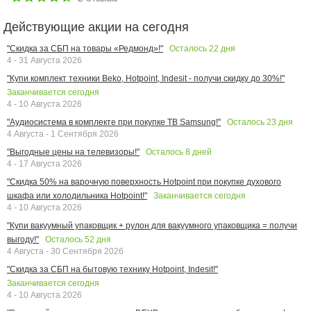
Действующие акции на сегодня
Осталось
22
дня
"Скидка за СБП на товары «Редмонд»!"
4 - 31 Августа 2026
"Купи комплект техники Beko, Hotpoint, Indesit - получи скидку до 30%!"
Заканчивается сегодня
4 - 10 Августа 2026
Осталось
23
дня
"Аудиосистема в комплекте при покупке ТВ Samsung!"
4 Августа - 1 Сентября 2026
Осталось
8
дней
"Выгодные цены на телевизоры!"
4 - 17 Августа 2026
"Скидка 50% на варочную поверхность Hotpoint при покупке духового
Заканчивается сегодня
шкафа или холодильника Hotpoint!"
4 - 10 Августа 2026
"Купи вакуумный упаковщик + рулон для вакуумного упаковщика = получи
Осталось
52
дня
выгоду!"
4 Августа - 30 Сентября 2026
"Скидка за СБП на бытовую технику Hotpoint, Indesit!"
Заканчивается сегодня
4 - 10 Августа 2026