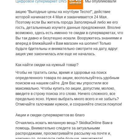
Цифровой супермаркет DNS
. Мы опубликовали
акцию "Выгодные цены на ноутбуки Tecno!", действие
которой начинается 4 Мая и заканчивается 24 Мая.
Поэтому если Вы житель города Заполярный либо же его
гость, детальненько изучите данные предложения. Вполне
возможно, здесь есть именно те скидки в супермаркетах, что
Вы так давно и безутешно искали. Вооружитесь знаниями и
вперед в ближайший к Вам магазин на шопинг! Только
будьте бдительны и внимательно смотрите на дату, вдруг
акция уже закончилась или еще не началась.
Как найти скидки на нужный товар?
Чтобы не тратить силы, время и здоровье на поиск
определенного товара по акции, воспользуйтесь удобным
поиском на нашем сайте. Для Вас мы упростили все
максимально. Чтобы купить по акции, допустим, молоко,
введите в строку поиска это слово. Ничего сложного, все
предельно ясно. Нужно выбрать много всего и не забыть?
Отмечайте галочками нужное, и сохраняйте список покупок!
Акции и скидки супермаркетов во благо
Отчаялись искать желанную вещь? SkidkaOnline Вам в
помощь. Внимательно следите за актуальными
распродажами, просматривайте рассылку на почте и,
наконец-то, позвольте себе больше, чем можете!