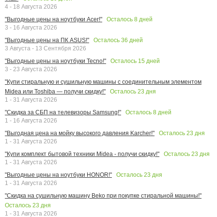
4 - 18 Августа 2026
Осталось
8
дней
"Выгодные цены на ноутбуки Acer!"
3 - 16 Августа 2026
Осталось
36
дней
"Выгодные цены на ПК ASUS!"
3 Августа - 13 Сентября 2026
Осталось
15
дней
"Выгодные цены на ноутбуки Tecno!"
3 - 23 Августа 2026
"Купи стиральную и сушильную машины с соединительным элементом
Осталось
23
дня
Midea или Toshiba — получи скидку!"
1 - 31 Августа 2026
Осталось
8
дней
"Скидка за СБП на телевизоры Samsung!"
1 - 16 Августа 2026
Осталось
23
дня
"Выгодная цена на мойку высокого давления Karcher!"
1 - 31 Августа 2026
Осталось
23
дня
"Купи комплект бытовой техники Midea - получи скидку!"
1 - 31 Августа 2026
Осталось
23
дня
"Выгодные цены на ноутбуки HONOR!"
1 - 31 Августа 2026
"Скидка на сушильную машину Beko при покупке стиральной машины!"
Осталось
23
дня
1 - 31 Августа 2026