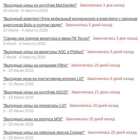
Закончилась
3
дня назад
"Выгодные цены на ноутбуки Machenike!"
24 Июля - 6 Августа 2026
"Выгодный комплект! Купи мобильный кондиционер в комплекте с оконным
Закончилась
5
дней назад
адаптером Ballu и получи скидку"
15 Июля - 4 Августа 2026
Закончилась
3
дня назад
"Скидка при покупке монитора и мини ПК Tecno!"
9 Июля - 6 Августа 2026
Закончилась
5
дней назад
"Выгодные цены на мониторы AOC и Philips!"
7 Июля - 4 Августа 2026
Закончилась
20
дней назад
"Выгодные цены на наушники Fifine"
6 - 20 Июля 2026
Закончилась
9
дней назад
"Выгодная цена на портативную колонку LG!"
6 - 31 Июля 2026
Закончилась
21
день назад
"Выгодные цены на ноутбуки ASUS!"
6 - 19 Июля 2026
Закончилась
20
дней назад
"Выгодные цены на проекторы LG!"
3 - 20 Июля 2026
Закончилась
20
дней назад
"Выгодные цены на корпуса MSI!"
3 - 20 Июля 2026
Закончилась
20
дней назад
"Выгодные цены на офисные кресла Cougar!"
3 - 20 Июля 2026