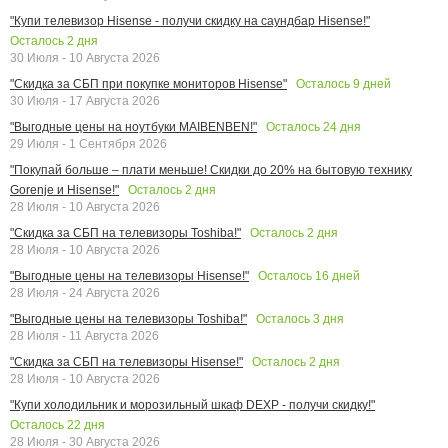
"Купи телевизор Hisense - получи скидку на саундбар Hisense!"
Осталось
2
дня
30 Июля - 10 Августа 2026
Осталось
9
дней
"Скидка за СБП при покупке мониторов Hisense"
30 Июля - 17 Августа 2026
Осталось
24
дня
"Выгодные цены на ноутбуки MAIBENBEN!"
29 Июля - 1 Сентября 2026
"Покупай больше – плати меньше! Скидки до 20% на бытовую технику
Осталось
2
дня
Gorenje и Hisense!"
28 Июля - 10 Августа 2026
Осталось
2
дня
"Скидка за СБП на телевизоры Toshiba!"
28 Июля - 10 Августа 2026
Осталось
16
дней
"Выгодные цены на телевизоры Hisense!"
28 Июля - 24 Августа 2026
Осталось
3
дня
"Выгодные цены на телевизоры Toshiba!"
28 Июля - 11 Августа 2026
Осталось
2
дня
"Скидка за СБП на телевизоры Hisense!"
28 Июля - 10 Августа 2026
"Купи холодильник и морозильный шкаф DEXP - получи скидку!"
Осталось
22
дня
28 Июля - 30 Августа 2026