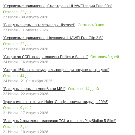
"Сервисные привилегии | Смартфоны HUAWEI серии Pura 90s"
Осталось
22
дня
27 Июля - 30 Августа 2026
Осталось
3
дня
"Выгодные цены на телевизоры Hisense!"
27 Июля - 11 Августа 2026
"Сервисные привилегии | Наушники HUAWEI FreeClip 2 S"
Осталось
22
дня
27 Июля - 30 Августа 2026
Осталось
8
дней
"Скидка за СБП на кофемашины Philips и Saeco!"
24 Июля - 16 Августа 2026
"Скидка 15% на систему фильтрации при покупке картриджа!"
Осталось
44
дня
24 Июля - 21 Сентября 2026
Осталось
14
дней
"Выгодные цены на моноблоки MSI!"
22 Июля - 22 Августа 2026
"Купи комплект техники Haier, Candy - получи скидку до 20%!"
Осталось
9
дней
21 Июля - 17 Августа 2026
"Выгодный комплект: телевизор TCL и консоль PlayStation 5 Slim!"
Осталось
2
дня
21 Июля - 10 Августа 2026