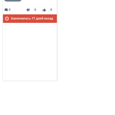
mode_comment
thumb_down
thumb_up
0
0
0
Закончилась
77
дней назад