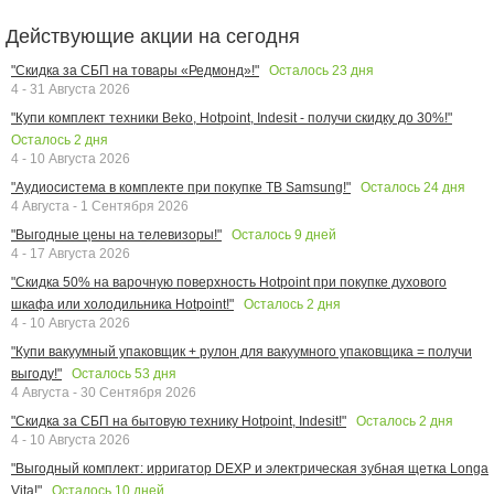
Действующие акции на сегодня
Осталось
23
дня
"Скидка за СБП на товары «Редмонд»!"
4 - 31 Августа 2026
"Купи комплект техники Beko, Hotpoint, Indesit - получи скидку до 30%!"
Осталось
2
дня
4 - 10 Августа 2026
Осталось
24
дня
"Аудиосистема в комплекте при покупке ТВ Samsung!"
4 Августа - 1 Сентября 2026
Осталось
9
дней
"Выгодные цены на телевизоры!"
4 - 17 Августа 2026
"Скидка 50% на варочную поверхность Hotpoint при покупке духового
Осталось
2
дня
шкафа или холодильника Hotpoint!"
4 - 10 Августа 2026
"Купи вакуумный упаковщик + рулон для вакуумного упаковщика = получи
Осталось
53
дня
выгоду!"
4 Августа - 30 Сентября 2026
Осталось
2
дня
"Скидка за СБП на бытовую технику Hotpoint, Indesit!"
4 - 10 Августа 2026
"Выгодный комплект: ирригатор DEXP и электрическая зубная щетка Longa
Осталось
10
дней
Vita!"