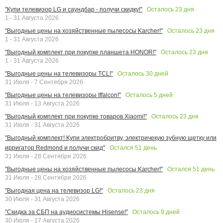
Осталось
23
дня
"Купи телевизор LG и саундбар - получи скидку!"
1 - 31 Августа 2026
Осталось
23
дня
"Выгодные цены на хозяйственные пылесосы Karcher!"
1 - 31 Августа 2026
Осталось
23
дня
"Выгодный комплект при покупке планшета HONOR!"
1 - 31 Августа 2026
Осталось
30
дней
"Выгодные цены на телевизоры TCL!"
31 Июля - 7 Сентября 2026
Осталось
5
дней
"Выгодные цены на телевизоры Iffalcon!"
31 Июля - 13 Августа 2026
Осталось
23
дня
"Выгодный комплект при покупке товаров Xiaomi!"
31 Июля - 31 Августа 2026
"Выгодный комплект! Купи электробритву, электричекую зубную щетку или
Остался
51
день
ирригатор Redmond и получи скид"
31 Июля - 28 Сентября 2026
Остался
51
день
"Выгодные цены на хозяйственные пылесосы Karcher!"
31 Июля - 28 Сентября 2026
Осталось
23
дня
"Выгодная цена на телевизор LG!"
30 Июля - 31 Августа 2026
Осталось
9
дней
"Скидка за СБП на аудиосистемы Hisense!"
30 Июля - 17 Августа 2026