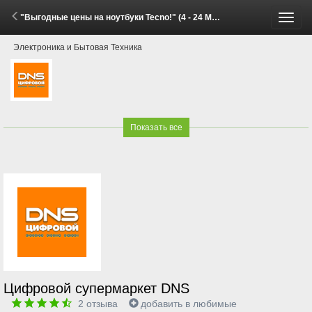
"Выгодные цены на ноутбуки Tecno!" (4 - 24 Мая 2026)
Пере
Электроника и Бытовая Техника
меню
Показать все
Цифровой супермаркет DNS
2
отзыва
добавить в любимые