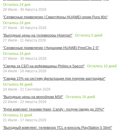
Осталось
24
дня
28 Июля - 30 Августа 2026
"Сервисные привилегии | Смартфоны HUAWEI серии Pura 90s"
Осталось
24
дня
27 Июля - 30 Августа 2026
Осталось
5
дней
"Выгодные цены на телевизоры Hisense!"
27 Июля - 11 Августа 2026
"Сервисные привилегии | Наушники HUAWEI FreeClip 2 S"
Осталось
24
дня
27 Июля - 30 Августа 2026
Осталось
10
дней
"Скидка за СБП на кофемашины Philips и Saeco!"
24 Июля - 16 Августа 2026
"Скидка 15% на систему фильтрации при покупке картриджа!"
Осталось
46
дней
24 Июля - 21 Сентября 2026
Осталось
16
дней
"Выгодные цены на моноблоки MSI!"
22 Июля - 22 Августа 2026
"Купи комплект техники Haier, Candy - получи скидку до 20%!"
Осталось
11
дней
21 Июля - 17 Августа 2026
"Выгодный комплект: телевизор TCL и консоль PlayStation 5 Slim!"