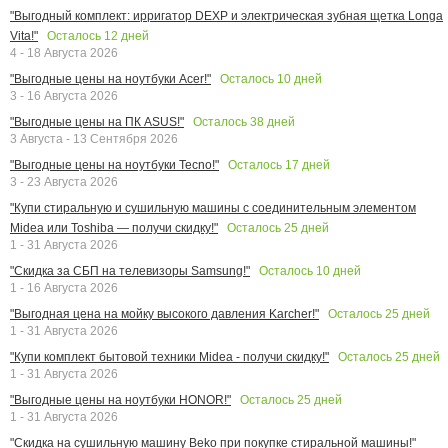
"Выгодный комплект: ирригатор DEXP и электрическая зубная щетка Longa
Осталось
12
дней
Vita!"
4 - 18 Августа 2026
Осталось
10
дней
"Выгодные цены на ноутбуки Acer!"
3 - 16 Августа 2026
Осталось
38
дней
"Выгодные цены на ПК ASUS!"
3 Августа - 13 Сентября 2026
Осталось
17
дней
"Выгодные цены на ноутбуки Tecno!"
3 - 23 Августа 2026
"Купи стиральную и сушильную машины с соединительным элементом
Осталось
25
дней
Midea или Toshiba — получи скидку!"
1 - 31 Августа 2026
Осталось
10
дней
"Скидка за СБП на телевизоры Samsung!"
1 - 16 Августа 2026
Осталось
25
дней
"Выгодная цена на мойку высокого давления Karcher!"
1 - 31 Августа 2026
Осталось
25
дней
"Купи комплект бытовой техники Midea - получи скидку!"
1 - 31 Августа 2026
Осталось
25
дней
"Выгодные цены на ноутбуки HONOR!"
1 - 31 Августа 2026
"Скидка на сушильную машину Beko при покупке стиральной машины!"