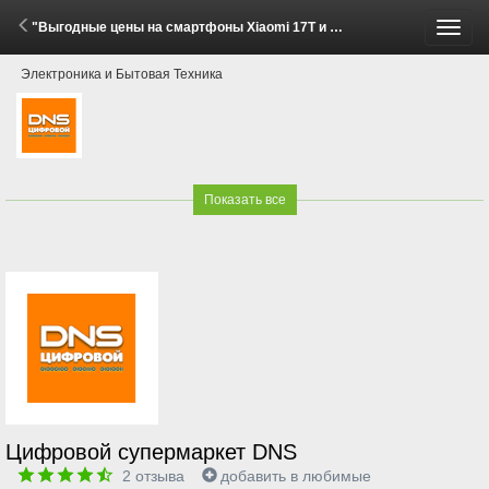
"Выгодные цены на смартфоны Xiaomi 17T и 17T Pro!" (29 Мая - 30 Июня 2026)
Пере
Электроника и Бытовая Техника
меню
Показать все
Цифровой супермаркет DNS
2
отзыва
добавить в любимые