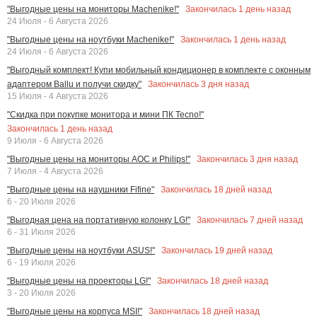
Закончилась
1
день назад
"Выгодные цены на мониторы Machenike!"
24 Июля - 6 Августа 2026
Закончилась
1
день назад
"Выгодные цены на ноутбуки Machenike!"
24 Июля - 6 Августа 2026
"Выгодный комплект! Купи мобильный кондиционер в комплекте с оконным
Закончилась
3
дня назад
адаптером Ballu и получи скидку"
15 Июля - 4 Августа 2026
"Скидка при покупке монитора и мини ПК Tecno!"
Закончилась
1
день назад
9 Июля - 6 Августа 2026
Закончилась
3
дня назад
"Выгодные цены на мониторы AOC и Philips!"
7 Июля - 4 Августа 2026
Закончилась
18
дней назад
"Выгодные цены на наушники Fifine"
6 - 20 Июля 2026
Закончилась
7
дней назад
"Выгодная цена на портативную колонку LG!"
6 - 31 Июля 2026
Закончилась
19
дней назад
"Выгодные цены на ноутбуки ASUS!"
6 - 19 Июля 2026
Закончилась
18
дней назад
"Выгодные цены на проекторы LG!"
3 - 20 Июля 2026
Закончилась
18
дней назад
"Выгодные цены на корпуса MSI!"