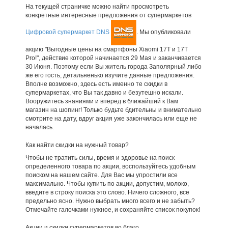
На текущей страничке можно найти просмотреть
конкретные интересные предложения от супермаркетов
Цифровой супермаркет DNS
. Мы опубликовали
акцию "Выгодные цены на смартфоны Xiaomi 17T и 17T
Pro!", действие которой начинается 29 Мая и заканчивается
30 Июня. Поэтому если Вы житель города Заполярный либо
же его гость, детальненько изучите данные предложения.
Вполне возможно, здесь есть именно те скидки в
супермаркетах, что Вы так давно и безутешно искали.
Вооружитесь знаниями и вперед в ближайший к Вам
магазин на шопинг! Только будьте бдительны и внимательно
смотрите на дату, вдруг акция уже закончилась или еще не
началась.
Как найти скидки на нужный товар?
Чтобы не тратить силы, время и здоровье на поиск
определенного товара по акции, воспользуйтесь удобным
поиском на нашем сайте. Для Вас мы упростили все
максимально. Чтобы купить по акции, допустим, молоко,
введите в строку поиска это слово. Ничего сложного, все
предельно ясно. Нужно выбрать много всего и не забыть?
Отмечайте галочками нужное, и сохраняйте список покупок!
Акции и скидки супермаркетов во благо