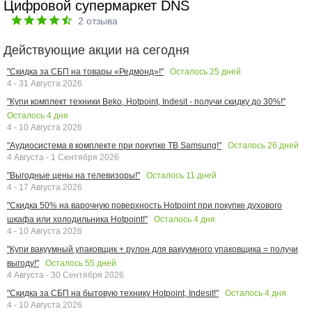
Цифровой супермаркет DNS
2
отзыва
Действующие акции на сегодня
Осталось
25
дней
"Скидка за СБП на товары «Редмонд»!"
4 - 31 Августа 2026
"Купи комплект техники Beko, Hotpoint, Indesit - получи скидку до 30%!"
Осталось
4
дня
4 - 10 Августа 2026
Осталось
26
дней
"Аудиосистема в комплекте при покупке ТВ Samsung!"
4 Августа - 1 Сентября 2026
Осталось
11
дней
"Выгодные цены на телевизоры!"
4 - 17 Августа 2026
"Скидка 50% на варочную поверхность Hotpoint при покупке духового
Осталось
4
дня
шкафа или холодильника Hotpoint!"
4 - 10 Августа 2026
"Купи вакуумный упаковщик + рулон для вакуумного упаковщика = получи
Осталось
55
дней
выгоду!"
4 Августа - 30 Сентября 2026
Осталось
4
дня
"Скидка за СБП на бытовую технику Hotpoint, Indesit!"
4 - 10 Августа 2026