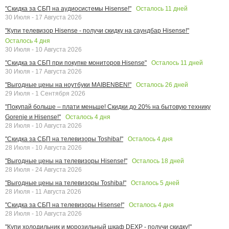
Осталось
11
дней
"Скидка за СБП на аудиосистемы Hisense!"
30 Июля - 17 Августа 2026
"Купи телевизор Hisense - получи скидку на саундбар Hisense!"
Осталось
4
дня
30 Июля - 10 Августа 2026
Осталось
11
дней
"Скидка за СБП при покупке мониторов Hisense"
30 Июля - 17 Августа 2026
Осталось
26
дней
"Выгодные цены на ноутбуки MAIBENBEN!"
29 Июля - 1 Сентября 2026
"Покупай больше – плати меньше! Скидки до 20% на бытовую технику
Осталось
4
дня
Gorenje и Hisense!"
28 Июля - 10 Августа 2026
Осталось
4
дня
"Скидка за СБП на телевизоры Toshiba!"
28 Июля - 10 Августа 2026
Осталось
18
дней
"Выгодные цены на телевизоры Hisense!"
28 Июля - 24 Августа 2026
Осталось
5
дней
"Выгодные цены на телевизоры Toshiba!"
28 Июля - 11 Августа 2026
Осталось
4
дня
"Скидка за СБП на телевизоры Hisense!"
28 Июля - 10 Августа 2026
"Купи холодильник и морозильный шкаф DEXP - получи скидку!"