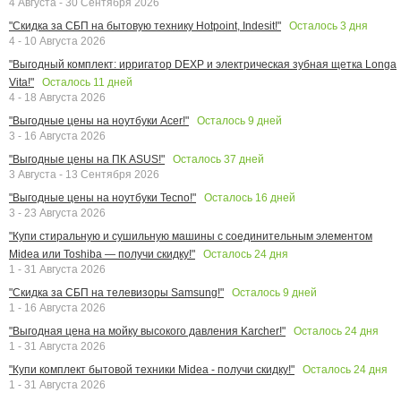
4 Августа - 30 Сентября 2026
Осталось
3
дня
"Скидка за СБП на бытовую технику Hotpoint, Indesit!"
4 - 10 Августа 2026
"Выгодный комплект: ирригатор DEXP и электрическая зубная щетка Longa
Осталось
11
дней
Vita!"
4 - 18 Августа 2026
Осталось
9
дней
"Выгодные цены на ноутбуки Acer!"
3 - 16 Августа 2026
Осталось
37
дней
"Выгодные цены на ПК ASUS!"
3 Августа - 13 Сентября 2026
Осталось
16
дней
"Выгодные цены на ноутбуки Tecno!"
3 - 23 Августа 2026
"Купи стиральную и сушильную машины с соединительным элементом
Осталось
24
дня
Midea или Toshiba — получи скидку!"
1 - 31 Августа 2026
Осталось
9
дней
"Скидка за СБП на телевизоры Samsung!"
1 - 16 Августа 2026
Осталось
24
дня
"Выгодная цена на мойку высокого давления Karcher!"
1 - 31 Августа 2026
Осталось
24
дня
"Купи комплект бытовой техники Midea - получи скидку!"
1 - 31 Августа 2026