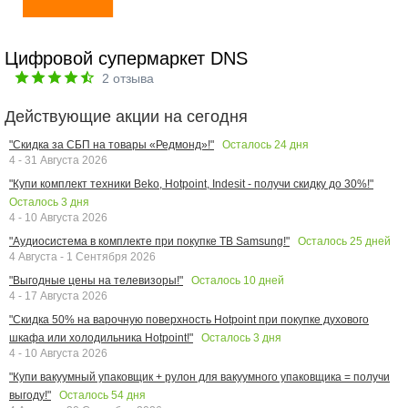
Цифровой супермаркет DNS
2
отзыва
Действующие акции на сегодня
Осталось
24
дня
"Скидка за СБП на товары «Редмонд»!"
4 - 31 Августа 2026
"Купи комплект техники Beko, Hotpoint, Indesit - получи скидку до 30%!"
Осталось
3
дня
4 - 10 Августа 2026
Осталось
25
дней
"Аудиосистема в комплекте при покупке ТВ Samsung!"
4 Августа - 1 Сентября 2026
Осталось
10
дней
"Выгодные цены на телевизоры!"
4 - 17 Августа 2026
"Скидка 50% на варочную поверхность Hotpoint при покупке духового
Осталось
3
дня
шкафа или холодильника Hotpoint!"
4 - 10 Августа 2026
"Купи вакуумный упаковщик + рулон для вакуумного упаковщика = получи
Осталось
54
дня
выгоду!"