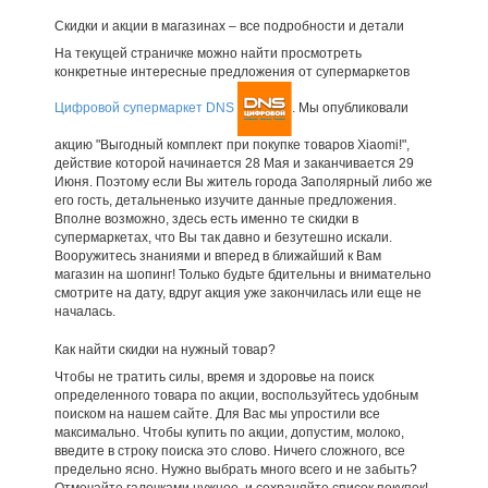
Скидки и акции в магазинах – все подробности и детали
На текущей страничке можно найти просмотреть
конкретные интересные предложения от супермаркетов
Цифровой супермаркет DNS
. Мы опубликовали
акцию "Выгодный комплект при покупке товаров Xiaomi!",
действие которой начинается 28 Мая и заканчивается 29
Июня. Поэтому если Вы житель города Заполярный либо же
его гость, детальненько изучите данные предложения.
Вполне возможно, здесь есть именно те скидки в
супермаркетах, что Вы так давно и безутешно искали.
Вооружитесь знаниями и вперед в ближайший к Вам
магазин на шопинг! Только будьте бдительны и внимательно
смотрите на дату, вдруг акция уже закончилась или еще не
началась.
Как найти скидки на нужный товар?
Чтобы не тратить силы, время и здоровье на поиск
определенного товара по акции, воспользуйтесь удобным
поиском на нашем сайте. Для Вас мы упростили все
максимально. Чтобы купить по акции, допустим, молоко,
введите в строку поиска это слово. Ничего сложного, все
предельно ясно. Нужно выбрать много всего и не забыть?
Отмечайте галочками нужное, и сохраняйте список покупок!