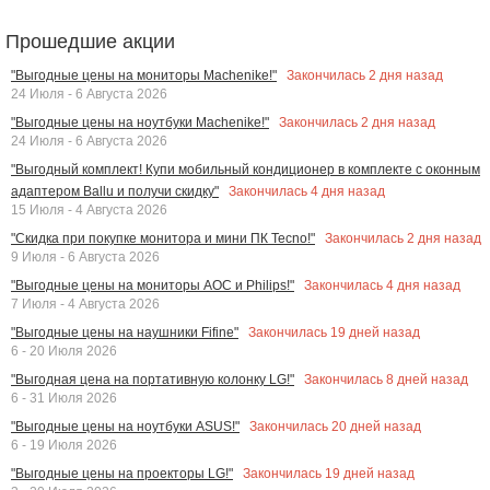
Прошедшие акции
Закончилась
2
дня назад
"Выгодные цены на мониторы Machenike!"
24 Июля - 6 Августа 2026
Закончилась
2
дня назад
"Выгодные цены на ноутбуки Machenike!"
24 Июля - 6 Августа 2026
"Выгодный комплект! Купи мобильный кондиционер в комплекте с оконным
Закончилась
4
дня назад
адаптером Ballu и получи скидку"
15 Июля - 4 Августа 2026
Закончилась
2
дня назад
"Скидка при покупке монитора и мини ПК Tecno!"
9 Июля - 6 Августа 2026
Закончилась
4
дня назад
"Выгодные цены на мониторы AOC и Philips!"
7 Июля - 4 Августа 2026
Закончилась
19
дней назад
"Выгодные цены на наушники Fifine"
6 - 20 Июля 2026
Закончилась
8
дней назад
"Выгодная цена на портативную колонку LG!"
6 - 31 Июля 2026
Закончилась
20
дней назад
"Выгодные цены на ноутбуки ASUS!"
6 - 19 Июля 2026
Закончилась
19
дней назад
"Выгодные цены на проекторы LG!"