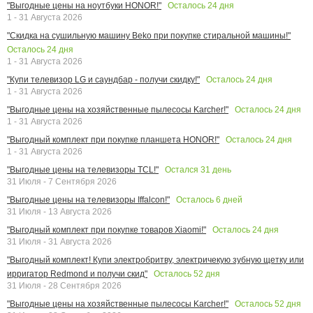
Осталось
24
дня
"Выгодные цены на ноутбуки HONOR!"
1 - 31 Августа 2026
"Скидка на сушильную машину Beko при покупке стиральной машины!"
Осталось
24
дня
1 - 31 Августа 2026
Осталось
24
дня
"Купи телевизор LG и саундбар - получи скидку!"
1 - 31 Августа 2026
Осталось
24
дня
"Выгодные цены на хозяйственные пылесосы Karcher!"
1 - 31 Августа 2026
Осталось
24
дня
"Выгодный комплект при покупке планшета HONOR!"
1 - 31 Августа 2026
Остался
31
день
"Выгодные цены на телевизоры TCL!"
31 Июля - 7 Сентября 2026
Осталось
6
дней
"Выгодные цены на телевизоры Iffalcon!"
31 Июля - 13 Августа 2026
Осталось
24
дня
"Выгодный комплект при покупке товаров Xiaomi!"
31 Июля - 31 Августа 2026
"Выгодный комплект! Купи электробритву, электричекую зубную щетку или
Осталось
52
дня
ирригатор Redmond и получи скид"
31 Июля - 28 Сентября 2026
Осталось
52
дня
"Выгодные цены на хозяйственные пылесосы Karcher!"