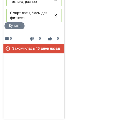
техника, разное
Смарт-часы, Часы для
фитнеса
Купить
mode_comment
thumb_down
thumb_up
0
0
0
Закончилась
40
дней назад