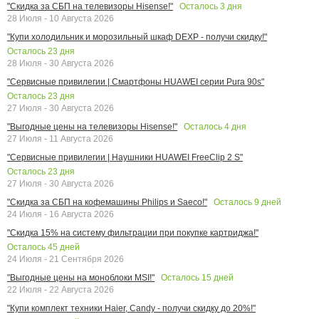
Осталось
3
дня
"Скидка за СБП на телевизоры Hisense!"
28 Июля - 10 Августа 2026
"Купи холодильник и морозильный шкаф DEXP - получи скидку!"
Осталось
23
дня
28 Июля - 30 Августа 2026
"Сервисные привилегии | Смартфоны HUAWEI серии Pura 90s"
Осталось
23
дня
27 Июля - 30 Августа 2026
Осталось
4
дня
"Выгодные цены на телевизоры Hisense!"
27 Июля - 11 Августа 2026
"Сервисные привилегии | Наушники HUAWEI FreeClip 2 S"
Осталось
23
дня
27 Июля - 30 Августа 2026
Осталось
9
дней
"Скидка за СБП на кофемашины Philips и Saeco!"
24 Июля - 16 Августа 2026
"Скидка 15% на систему фильтрации при покупке картриджа!"
Осталось
45
дней
24 Июля - 21 Сентября 2026
Осталось
15
дней
"Выгодные цены на моноблоки MSI!"
22 Июля - 22 Августа 2026
"Купи комплект техники Haier, Candy - получи скидку до 20%!"