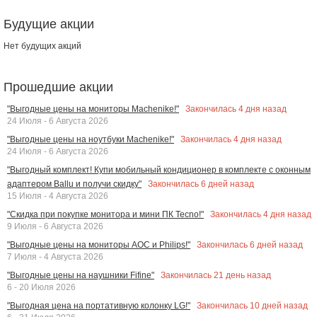
Будущие акции
Нет будущих акций
Прошедшие акции
Закончилась
4
дня назад
"Выгодные цены на мониторы Machenike!"
24 Июля - 6 Августа 2026
Закончилась
4
дня назад
"Выгодные цены на ноутбуки Machenike!"
24 Июля - 6 Августа 2026
"Выгодный комплект! Купи мобильный кондиционер в комплекте с оконным
Закончилась
6
дней назад
адаптером Ballu и получи скидку"
15 Июля - 4 Августа 2026
Закончилась
4
дня назад
"Скидка при покупке монитора и мини ПК Tecno!"
9 Июля - 6 Августа 2026
Закончилась
6
дней назад
"Выгодные цены на мониторы AOC и Philips!"
7 Июля - 4 Августа 2026
Закончилась
21
день назад
"Выгодные цены на наушники Fifine"
6 - 20 Июля 2026
Закончилась
10
дней назад
"Выгодная цена на портативную колонку LG!"