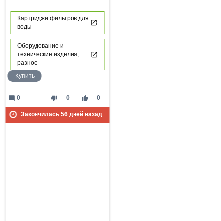
Картриджи фильтров для
воды
Оборудование и
технические изделия,
разное
Купить
mode_comment
thumb_down
thumb_up
0
0
0
Закончилась
56
дней назад