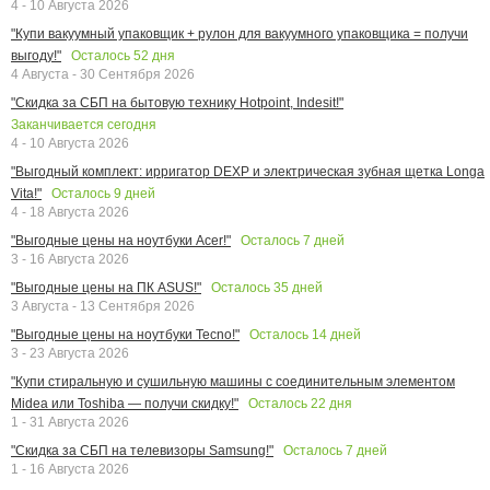
4 - 10 Августа 2026
"Купи вакуумный упаковщик + рулон для вакуумного упаковщика = получи
Осталось
52
дня
выгоду!"
4 Августа - 30 Сентября 2026
"Скидка за СБП на бытовую технику Hotpoint, Indesit!"
Заканчивается сегодня
4 - 10 Августа 2026
"Выгодный комплект: ирригатор DEXP и электрическая зубная щетка Longa
Осталось
9
дней
Vita!"
4 - 18 Августа 2026
Осталось
7
дней
"Выгодные цены на ноутбуки Acer!"
3 - 16 Августа 2026
Осталось
35
дней
"Выгодные цены на ПК ASUS!"
3 Августа - 13 Сентября 2026
Осталось
14
дней
"Выгодные цены на ноутбуки Tecno!"
3 - 23 Августа 2026
"Купи стиральную и сушильную машины с соединительным элементом
Осталось
22
дня
Midea или Toshiba — получи скидку!"
1 - 31 Августа 2026
Осталось
7
дней
"Скидка за СБП на телевизоры Samsung!"
1 - 16 Августа 2026