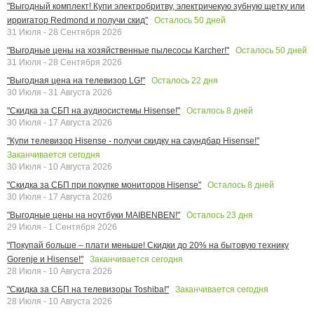
"Выгодный комплект! Купи электробритву, электричекую зубную щетку или
Осталось
50
дней
ирригатор Redmond и получи скид"
31 Июля - 28 Сентября 2026
Осталось
50
дней
"Выгодные цены на хозяйственные пылесосы Karcher!"
31 Июля - 28 Сентября 2026
Осталось
22
дня
"Выгодная цена на телевизор LG!"
30 Июля - 31 Августа 2026
Осталось
8
дней
"Скидка за СБП на аудиосистемы Hisense!"
30 Июля - 17 Августа 2026
"Купи телевизор Hisense - получи скидку на саундбар Hisense!"
Заканчивается сегодня
30 Июля - 10 Августа 2026
Осталось
8
дней
"Скидка за СБП при покупке мониторов Hisense"
30 Июля - 17 Августа 2026
Осталось
23
дня
"Выгодные цены на ноутбуки MAIBENBEN!"
29 Июля - 1 Сентября 2026
"Покупай больше – плати меньше! Скидки до 20% на бытовую технику
Заканчивается сегодня
Gorenje и Hisense!"
28 Июля - 10 Августа 2026
Заканчивается сегодня
"Скидка за СБП на телевизоры Toshiba!"
28 Июля - 10 Августа 2026