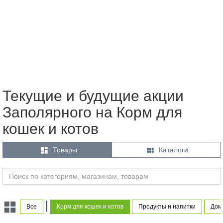
Текущие и будущие акции
Заполярного на Корм для
кошек и котов


Товары
Каталоги
|
Все
Корм для кошек и котов
Продукты и напитки
Дом 