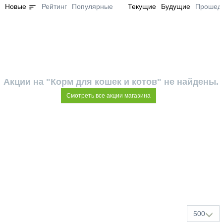
sort
Новые
Рейтинг
Популярные
Текущие
Будущие
Прошед
Акции на "Корм для кошек и котов" не найдены.
Смотреть все акции магазина
500