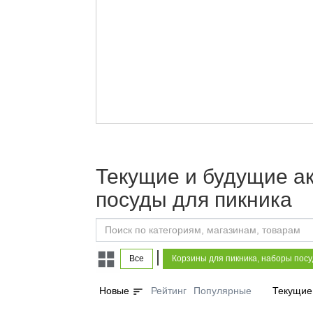
Текущие и будущие ак
посуды для пикника
|
Все
Корзины для пикника, наборы посу
sort
Новые
Рейтинг
Популярные
Текущие