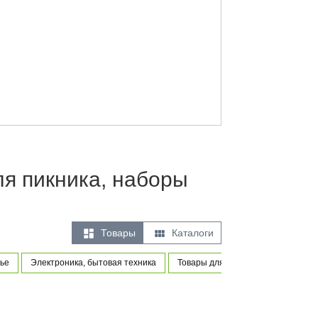
ля пикника, наборы


Товары
Каталоги
ье
Электроника, бытовая техника
Товары для новорожденных и мал