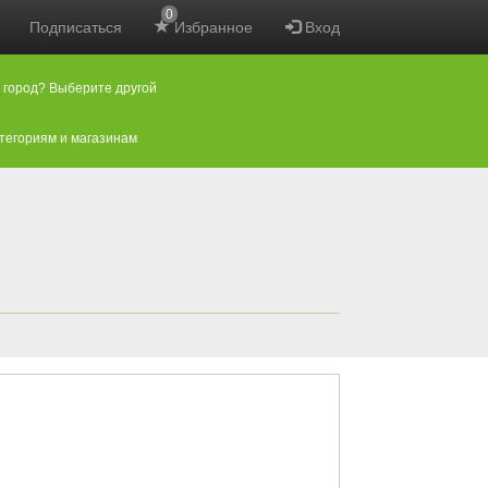
0
Подписаться
Избранное
Вход
 город? Выберите другой
атегориям и магазинам