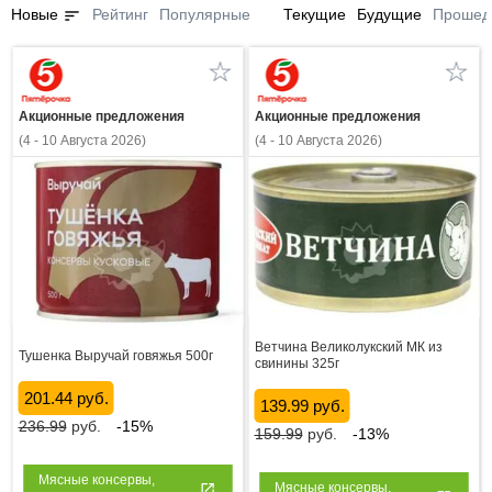
sort
Новые
Рейтинг
Популярные
Текущие
Будущие
Прошед
Акционные предложения
Акционные предложения
(4 - 10 Августа 2026)
(4 - 10 Августа 2026)
Ветчина Великолукский МК из
Тушенка Выручай говяжья 500г
свинины 325г
201.44 руб.
139.99 руб.
236.99
руб.
-15%
159.99
руб.
-13%
Мясные консервы,
Мясные консервы,