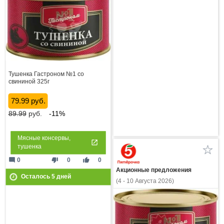
Тушенка Гастроном №1 со
свининой 325г
79.99 руб.
89.99
руб.
-11%
Мясные консервы,
тушенка
mode_comment
thumb_down
thumb_up
0
0
0
Акционные предложения
Осталось
5
дней
(4 - 10 Августа 2026)