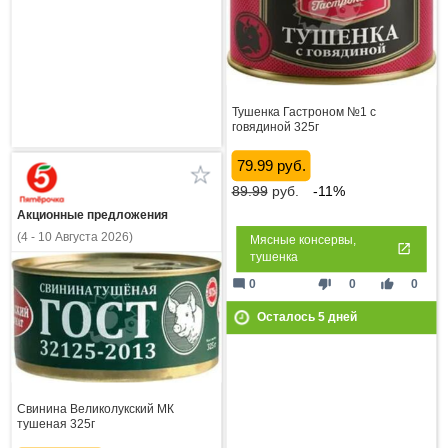
Тушенка Гастроном №1 с
говядиной 325г
79.99 руб.
89.99
руб.
-11%
Акционные предложения
(4 - 10 Августа 2026)
Мясные консервы,
тушенка
mode_comment
thumb_down
thumb_up
0
0
0
Осталось
5
дней
Свинина Великолукский МК
тушеная 325г