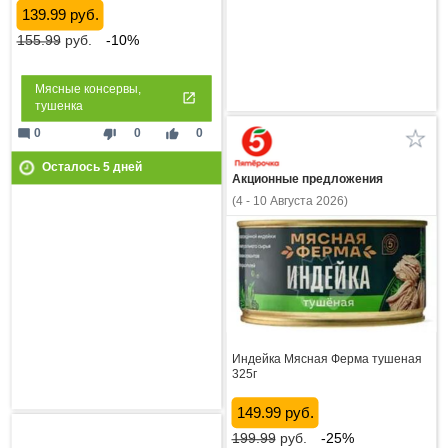
139.99 руб.
155.99
руб.
-10%
Мясные консервы,
тушенка
mode_comment
thumb_down
thumb_up
0
0
0
Осталось
5
дней
Акционные предложения
(4 - 10 Августа 2026)
Индейка Мясная Ферма тушеная
325г
149.99 руб.
199.99
руб.
-25%