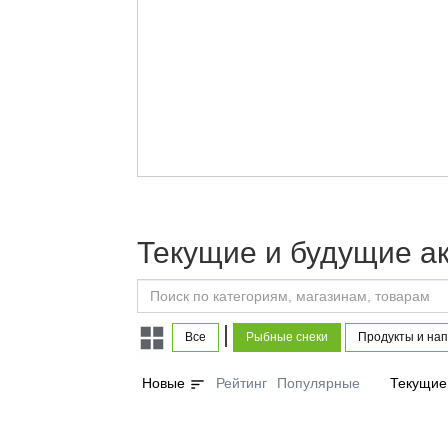
Текущие и будущие а
|
Все
Рыбные снеки
Продукты и нап
sort
Новые
Рейтинг
Популярные
Текущие