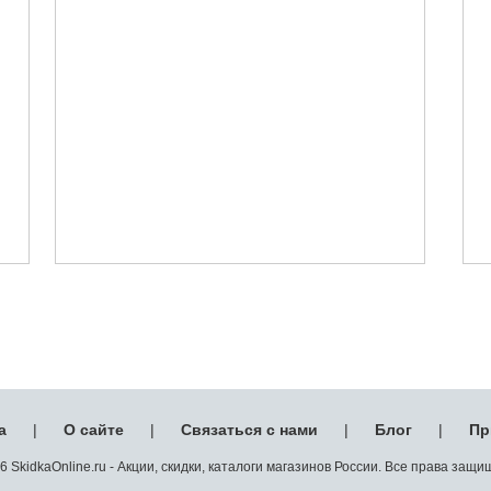
а
|
О сайте
|
Связаться с нами
|
Блог
|
Пр
 SkidkaOnline.ru - Акции, скидки, каталоги магазинов России. Все права защ