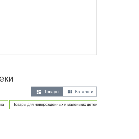
еки


Товары
Каталоги
ка
Товары для новорожденных и маленьких детей
Игры и игрушки