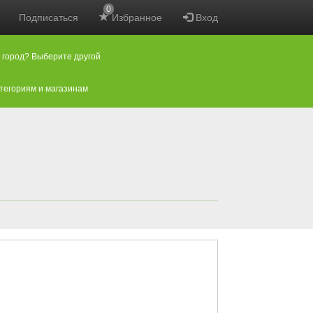
0
Подписаться
Избранное
Вход
 город? Выберите другой
атегориям и магазинам