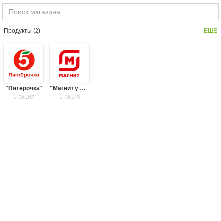
Продукты (
2
)
ЕЩЕ
"Пятерочка"
"Магнит у дома"
1 акция
1 акция