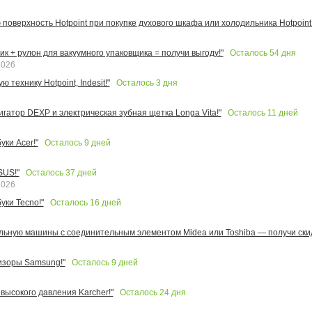
поверхность Hotpoint при покупке духового шкафа или холодильника Hotpoint!
Осталось
54
дня
к + рулон для вакуумного упаковщика = получи выгоду!"
2026
Осталось
3
дня
 технику Hotpoint, Indesit!"
Осталось
11
дней
игатор DEXP и электрическая зубная щетка Longa Vita!"
Осталось
9
дней
ки Acer!"
Осталось
37
дней
SUS!"
2026
Осталось
16
дней
уки Tecno!"
льную машины с соединительным элементом Midea или Toshiba — получи скид
Осталось
9
дней
изоры Samsung!"
Осталось
24
дня
высокого давления Karcher!"