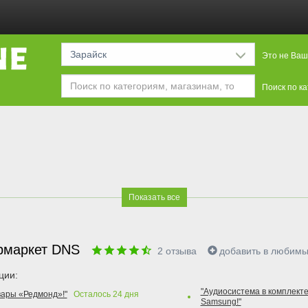
Зарайск
Это не Ваш
Поиск по к
Показать все
рмаркет DNS
2
отзыва
добавить в любим
ции:
"Аудиосистема в комплекте
вары «Редмонд»!"
Осталось
24
дня
Samsung!"