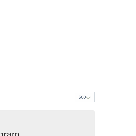
500
egram