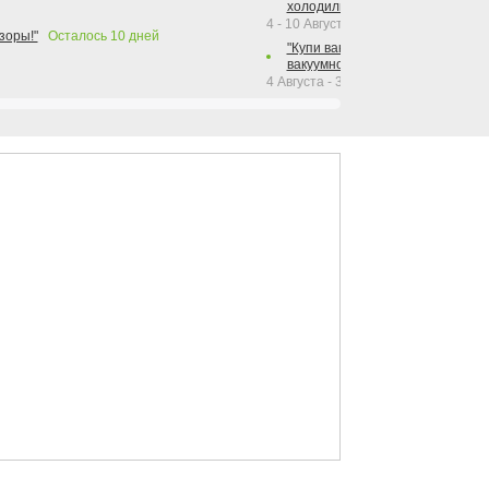
холодильника Hotpoint!"
4 - 10 Августа 2026
зоры!"
Осталось
10
дней
"Купи вакуумный упаковщик + р
вакуумного упаковщика = получи
4 Августа - 30 Сентября 2026