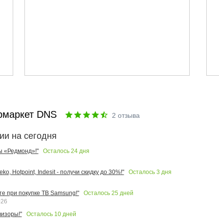
рмаркет DNS
2
отзыва
ии на сегодня
Осталось
24
дня
ы «Редмонд»!"
Осталось
3
дня
o, Hotpoint, Indesit - получи скидку до 30%!"
Осталось
25
дней
те при покупке ТВ Samsung!"
026
Осталось
10
дней
изоры!"