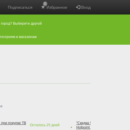
0
Подписаться
Избранное
Вход
 город? Выберите другой
атегориям и магазинам
ые
 при покупке ТВ
"Скидка 50% на варочную повер
Осталось
25
дней
Hotpoint при покупке духового 