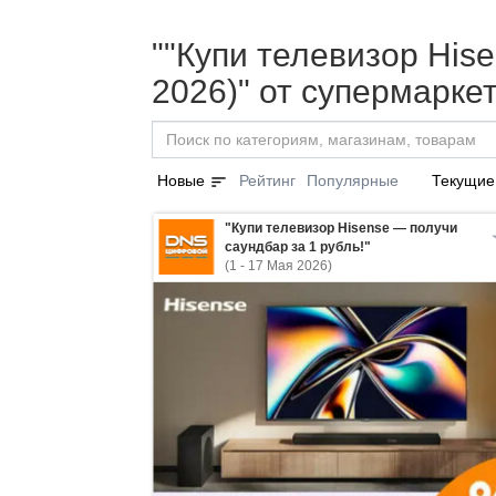
""Купи телевизор Hise
2026)" от супермарке
sort
Новые
Рейтинг
Популярные
Текущие
"Купи телевизор Hisense — получи
саундбар за 1 рубль!"
(1 - 17 Мая 2026)