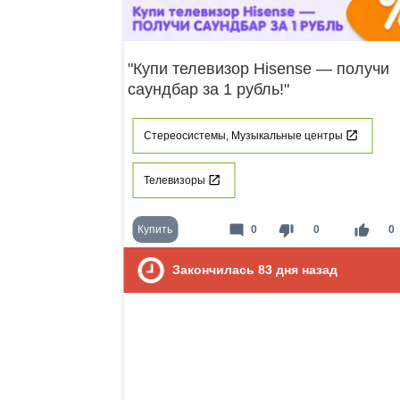
"Купи телевизор Hisense — получи
саундбар за 1 рубль!"
Стереосистемы, Музыкальные центры
Телевизоры
mode_comment
thumb_down
thumb_up
Купить
0
0
0
Закончилась
83
дня назад