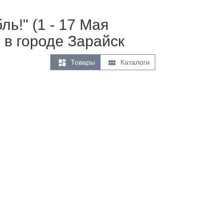
ь!" (1 - 17 Мая
 в городе Зарайск


Товары
Каталоги