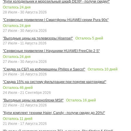
"Купи холодильник и морозильный шкаф DEXP - получи скидку!"
Осталось
24
дня
28 Июля - 30 Августа 2026
"Сервисные привилегии | Смартфоны HUAWEI серии Pura 90s"
Осталось
24
дня
27 Июля - 30 Августа 2026
Осталось
5
дней
"Выгодные цены на телевизоры Hisense!"
27 Июля - 11 Августа 2026
"Сервисные привилегии | Наушники HUAWEI FreeClip 2 S"
Осталось
24
дня
27 Июля - 30 Августа 2026
Осталось
10
дней
"Скидка за СБП на кофемашины Philips и Saeco!"
24 Июля - 16 Августа 2026
"Скидка 15% на систему фильтрации при покупке картриджа!"
Осталось
46
дней
24 Июля - 21 Сентября 2026
Осталось
16
дней
"Выгодные цены на моноблоки MSI!"
22 Июля - 22 Августа 2026
"Купи комплект техники Haier, Candy - получи скидку до 20%!"
Осталось
11
дней
21 Июля - 17 Августа 2026