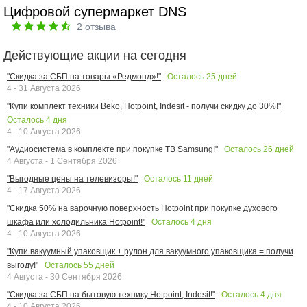
Цифровой супермаркет DNS
2
отзыва
Действующие акции на сегодня
Осталось
25
дней
"Скидка за СБП на товары «Редмонд»!"
4 - 31 Августа 2026
"Купи комплект техники Beko, Hotpoint, Indesit - получи скидку до 30%!"
Осталось
4
дня
4 - 10 Августа 2026
Осталось
26
дней
"Аудиосистема в комплекте при покупке ТВ Samsung!"
4 Августа - 1 Сентября 2026
Осталось
11
дней
"Выгодные цены на телевизоры!"
4 - 17 Августа 2026
"Скидка 50% на варочную поверхность Hotpoint при покупке духового
Осталось
4
дня
шкафа или холодильника Hotpoint!"
4 - 10 Августа 2026
"Купи вакуумный упаковщик + рулон для вакуумного упаковщика = получи
Осталось
55
дней
выгоду!"
4 Августа - 30 Сентября 2026
Осталось
4
дня
"Скидка за СБП на бытовую технику Hotpoint, Indesit!"
4 - 10 Августа 2026