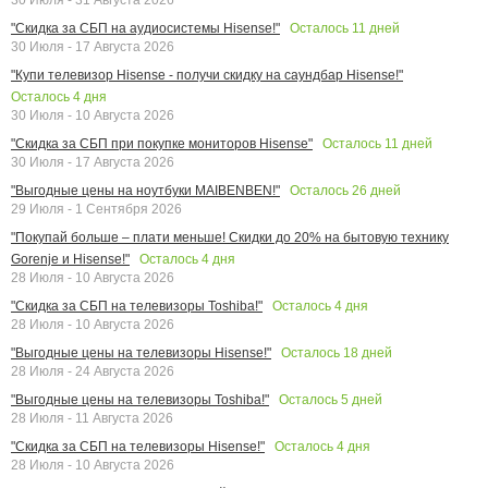
Осталось
11
дней
"Скидка за СБП на аудиосистемы Hisense!"
30 Июля - 17 Августа 2026
"Купи телевизор Hisense - получи скидку на саундбар Hisense!"
Осталось
4
дня
30 Июля - 10 Августа 2026
Осталось
11
дней
"Скидка за СБП при покупке мониторов Hisense"
30 Июля - 17 Августа 2026
Осталось
26
дней
"Выгодные цены на ноутбуки MAIBENBEN!"
29 Июля - 1 Сентября 2026
"Покупай больше – плати меньше! Скидки до 20% на бытовую технику
Осталось
4
дня
Gorenje и Hisense!"
28 Июля - 10 Августа 2026
Осталось
4
дня
"Скидка за СБП на телевизоры Toshiba!"
28 Июля - 10 Августа 2026
Осталось
18
дней
"Выгодные цены на телевизоры Hisense!"
28 Июля - 24 Августа 2026
Осталось
5
дней
"Выгодные цены на телевизоры Toshiba!"
28 Июля - 11 Августа 2026
Осталось
4
дня
"Скидка за СБП на телевизоры Hisense!"
28 Июля - 10 Августа 2026