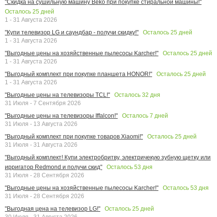
"Скидка на сушильную машину Beko при покупке стиральной машины!"
Осталось
25
дней
1 - 31 Августа 2026
Осталось
25
дней
"Купи телевизор LG и саундбар - получи скидку!"
1 - 31 Августа 2026
Осталось
25
дней
"Выгодные цены на хозяйственные пылесосы Karcher!"
1 - 31 Августа 2026
Осталось
25
дней
"Выгодный комплект при покупке планшета HONOR!"
1 - 31 Августа 2026
Осталось
32
дня
"Выгодные цены на телевизоры TCL!"
31 Июля - 7 Сентября 2026
Осталось
7
дней
"Выгодные цены на телевизоры Iffalcon!"
31 Июля - 13 Августа 2026
Осталось
25
дней
"Выгодный комплект при покупке товаров Xiaomi!"
31 Июля - 31 Августа 2026
"Выгодный комплект! Купи электробритву, электричекую зубную щетку или
Осталось
53
дня
ирригатор Redmond и получи скид"
31 Июля - 28 Сентября 2026
Осталось
53
дня
"Выгодные цены на хозяйственные пылесосы Karcher!"
31 Июля - 28 Сентября 2026
Осталось
25
дней
"Выгодная цена на телевизор LG!"
30 Июля - 31 Августа 2026