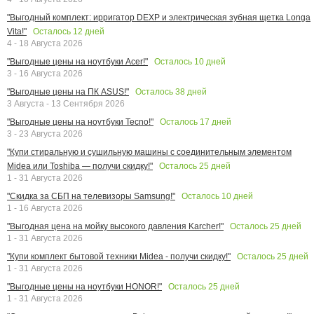
"Выгодный комплект: ирригатор DEXP и электрическая зубная щетка Longa
Осталось
12
дней
Vita!"
4 - 18 Августа 2026
Осталось
10
дней
"Выгодные цены на ноутбуки Acer!"
3 - 16 Августа 2026
Осталось
38
дней
"Выгодные цены на ПК ASUS!"
3 Августа - 13 Сентября 2026
Осталось
17
дней
"Выгодные цены на ноутбуки Tecno!"
3 - 23 Августа 2026
"Купи стиральную и сушильную машины с соединительным элементом
Осталось
25
дней
Midea или Toshiba — получи скидку!"
1 - 31 Августа 2026
Осталось
10
дней
"Скидка за СБП на телевизоры Samsung!"
1 - 16 Августа 2026
Осталось
25
дней
"Выгодная цена на мойку высокого давления Karcher!"
1 - 31 Августа 2026
Осталось
25
дней
"Купи комплект бытовой техники Midea - получи скидку!"
1 - 31 Августа 2026
Осталось
25
дней
"Выгодные цены на ноутбуки HONOR!"
1 - 31 Августа 2026