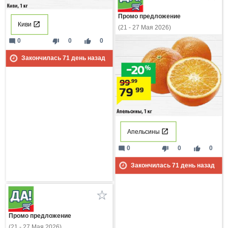
Промо предложение
Киви
(21 - 27 Мая 2026)
mode_comment
thumb_down
thumb_up
0
0
0
Закончилась
71
день назад
Апельсины
mode_comment
thumb_down
thumb_up
0
0
0
Закончилась
71
день назад
Промо предложение
(21 - 27 Мая 2026)