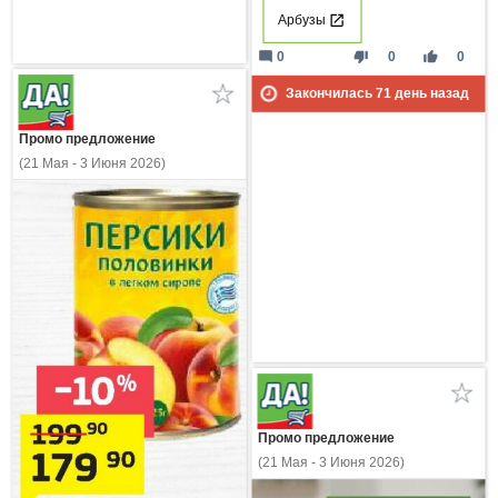
Арбузы
mode_comment
thumb_down
thumb_up
0
0
0
Закончилась
71
день назад
Промо предложение
(21 Мая - 3 Июня 2026)
Промо предложение
(21 Мая - 3 Июня 2026)