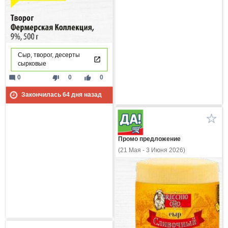
Сыр, творог, десерты
сырковые
mode_comment
thumb_down
thumb_up
0
0
0
Закончилась
64
дня назад
Промо предложение
(21 Мая - 3 Июня 2026)