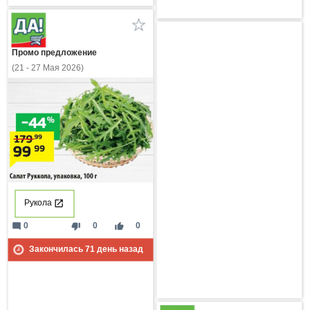
Промо предложение
(21 - 27 Мая 2026)
Рукола
mode_comment
thumb_down
thumb_up
0
0
0
Закончилась
71
день назад