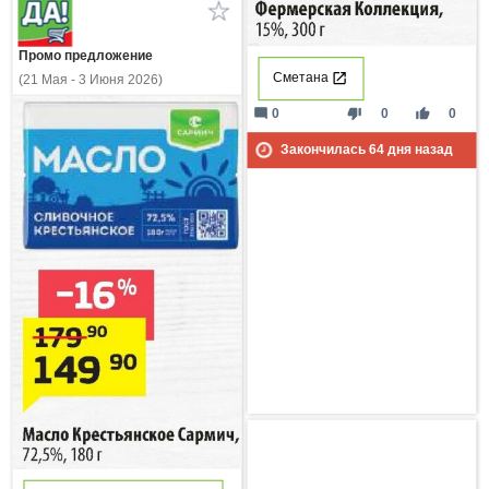
Промо предложение
Сметана
(21 Мая - 3 Июня 2026)
mode_comment
thumb_down
thumb_up
0
0
0
Закончилась
64
дня назад