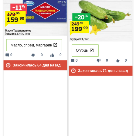
Масло, спред, маргарин
Огурцы
mode_comment
thumb_down
thumb_up
0
0
0
mode_comment
thumb_down
thumb_up
0
0
0
Закончилась
64
дня назад
Закончилась
71
день назад