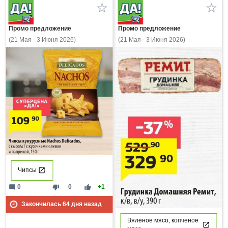
Промо предложение
Промо предложение
(21 Мая - 3 Июня 2026)
(21 Мая - 3 Июня 2026)
Чипсы
mode_comment
thumb_down
thumb_up
0
0
+1
Закончилась
64
дня назад
Вяленое мясо, копченое