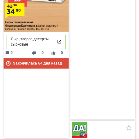
Сыр, творог, десерты
сырковые
mode_comment
thumb_down
thumb_up
0
0
0
Закончилась
64
дня назад