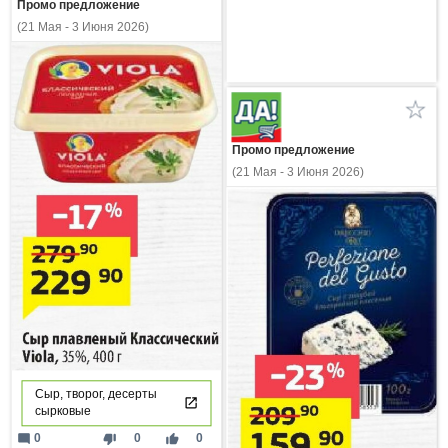
Промо предложение
(21 Мая - 3 Июня 2026)
Промо предложение
(21 Мая - 3 Июня 2026)
Сыр, творог, десерты
сырковые
mode_comment
thumb_down
thumb_up
0
0
0