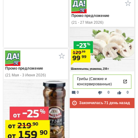
Промо предложение
(21 - 27 Мая 2026)
Промо предложение
(21 Мая - 3 Июня 2026)
Грибы (Свежие и
консервированные)
mode_comment
thumb_down
thumb_up
0
0
0
Закончилась
71
день назад