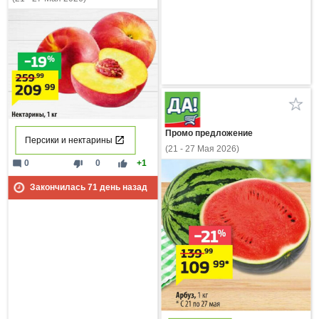
Промо предложение
Персики и нектарины
(21 - 27 Мая 2026)
mode_comment
thumb_down
thumb_up
0
0
+1
Закончилась
71
день назад