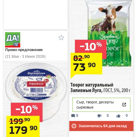
Промо предложение
(21 Мая - 3 Июня 2026)
Сыр, творог, десерты
сырковые
mode_comment
thumb_down
thumb_up
0
0
0
Закончилась
64
дня назад