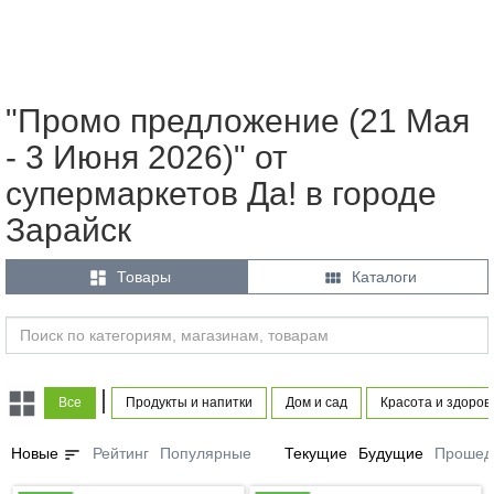
"Промо предложение (21 Мая
- 3 Июня 2026)" от
супермаркетов Да! в городе
Зарайск


Товары
Каталоги
|
Все
Продукты и напитки
Дом и сад
Красота и здоров
sort
Новые
Рейтинг
Популярные
Текущие
Будущие
Прошед