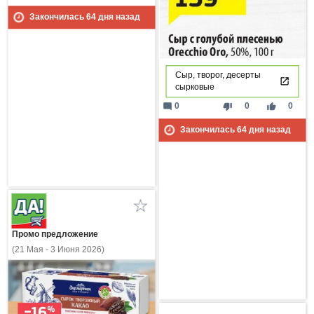
Закончилась
64
дня назад
Сыр, творог, десерты
сырковые
mode_comment
thumb_down
thumb_up
0
0
0
Закончилась
64
дня назад
Промо предложение
(21 Мая - 3 Июня 2026)