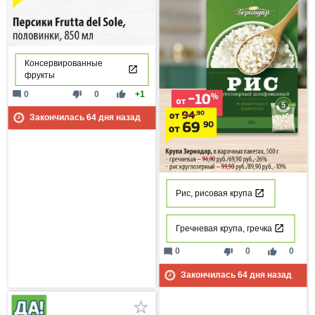
Консервированные
фрукты
mode_comment
thumb_down
thumb_up
0
0
+1
Закончилась
64
дня назад
Рис, рисовая крупа
Гречневая крупа, гречка
mode_comment
thumb_down
thumb_up
0
0
0
Закончилась
64
дня назад