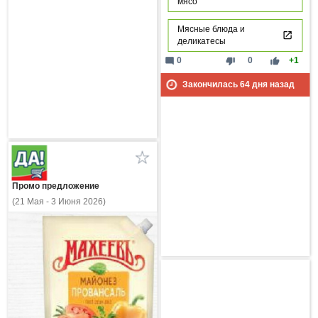
мясо
Мясные блюда и
деликатесы
mode_comment
thumb_down
thumb_up
0
0
+1
Закончилась
64
дня назад
Промо предложение
(21 Мая - 3 Июня 2026)