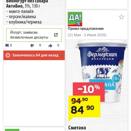
Промо предложение
Йогурт, закваски,
(21 Мая - 3 Июня 2026)
безмолочные десерты
mode_comment
thumb_down
thumb_up
0
0
0
Закончилась
64
дня назад