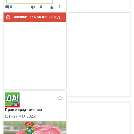
mode_comment
thumb_down
thumb_up
0
0
0
Закончилась
64
дня назад
Промо предложение
(21 - 27 Мая 2026)