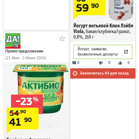
Йогурт, закваски,
Промо предложение
безмолочные десерты
(21 Мая - 3 Июня 2026)
mode_comment
thumb_down
thumb_up
0
0
0
Закончилась
64
дня назад