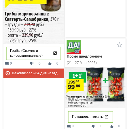
Грибы (Свежие и
консервированные)
Промо предложение
(21 - 27 Мая 2026)
mode_comment
thumb_down
thumb_up
0
0
0
Закончилась
64
дня назад
Помидоры, томаты
mode_comment
thumb_down
thumb_up
0
0
0