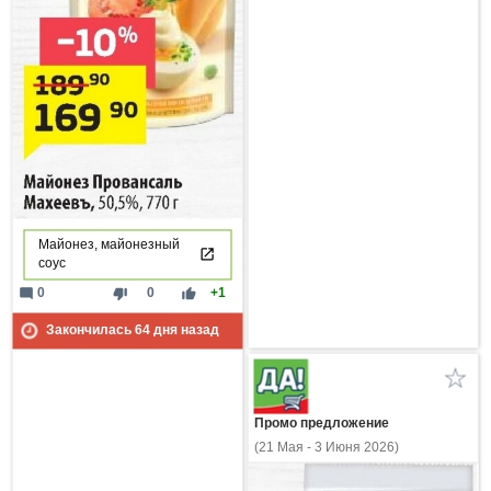
Майонез, майонезный
соус
mode_comment
thumb_down
thumb_up
0
0
+1
Закончилась
64
дня назад
Промо предложение
(21 Мая - 3 Июня 2026)