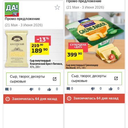
Промо предложение
(21 Мая - 3 Июня 2026)
Промо предложение
(21 Мая - 3 Июня 2026)
Сыр, творог, десерты
Сыр, творог, десерты
сырковые
сырковые
mode_comment
thumb_down
thumb_up
0
0
0
mode_comment
thumb_down
thumb_up
0
0
0
Закончилась
64
дня назад
Закончилась
64
дня назад