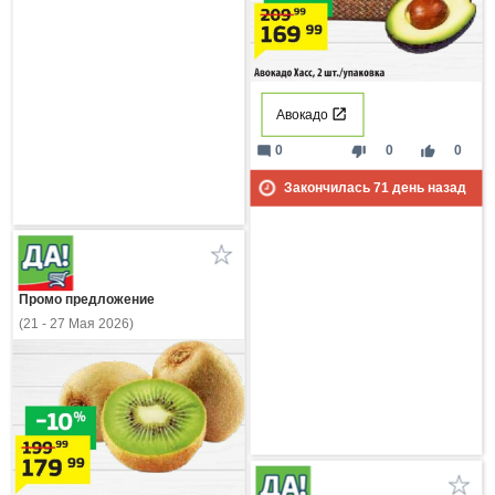
Авокадо
mode_comment
thumb_down
thumb_up
0
0
0
Закончилась
71
день назад
Промо предложение
(21 - 27 Мая 2026)