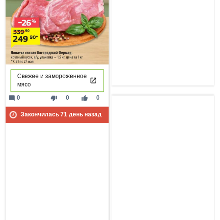
Свежее и замороженное
мясо
mode_comment
thumb_down
thumb_up
0
0
0
Закончилась
71
день назад