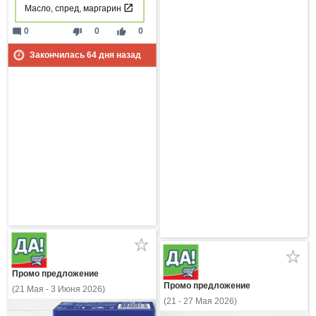
Масло, спред, маргарин
mode_comment
thumb_down
thumb_up
0
0
0
Закончилась
64
дня назад
Промо предложение
Промо предложение
(21 Мая - 3 Июня 2026)
(21 - 27 Мая 2026)