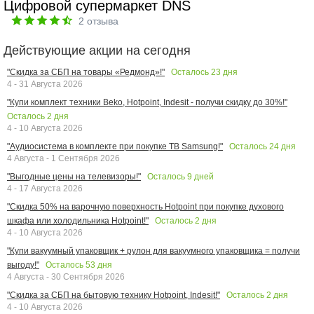
Цифровой супермаркет DNS
2
отзыва
Действующие акции на сегодня
Осталось
23
дня
"Скидка за СБП на товары «Редмонд»!"
4 - 31 Августа 2026
"Купи комплект техники Beko, Hotpoint, Indesit - получи скидку до 30%!"
Осталось
2
дня
4 - 10 Августа 2026
Осталось
24
дня
"Аудиосистема в комплекте при покупке ТВ Samsung!"
4 Августа - 1 Сентября 2026
Осталось
9
дней
"Выгодные цены на телевизоры!"
4 - 17 Августа 2026
"Скидка 50% на варочную поверхность Hotpoint при покупке духового
Осталось
2
дня
шкафа или холодильника Hotpoint!"
4 - 10 Августа 2026
"Купи вакуумный упаковщик + рулон для вакуумного упаковщика = получи
Осталось
53
дня
выгоду!"
4 Августа - 30 Сентября 2026
Осталось
2
дня
"Скидка за СБП на бытовую технику Hotpoint, Indesit!"
4 - 10 Августа 2026