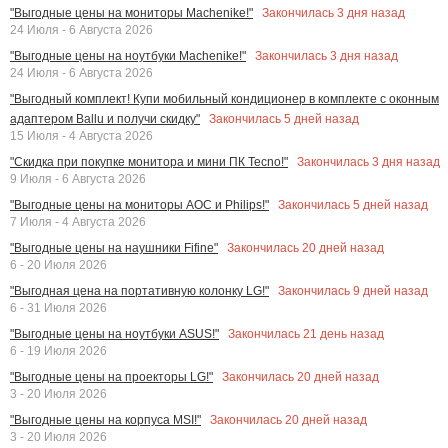
Закончилась
3
дня назад
"Выгодные цены на мониторы Machenike!"
24 Июля - 6 Августа 2026
Закончилась
3
дня назад
"Выгодные цены на ноутбуки Machenike!"
24 Июля - 6 Августа 2026
"Выгодный комплект! Купи мобильный кондиционер в комплекте с оконным
Закончилась
5
дней назад
адаптером Ballu и получи скидку"
15 Июля - 4 Августа 2026
Закончилась
3
дня назад
"Скидка при покупке монитора и мини ПК Tecno!"
9 Июля - 6 Августа 2026
Закончилась
5
дней назад
"Выгодные цены на мониторы AOC и Philips!"
7 Июля - 4 Августа 2026
Закончилась
20
дней назад
"Выгодные цены на наушники Fifine"
6 - 20 Июля 2026
Закончилась
9
дней назад
"Выгодная цена на портативную колонку LG!"
6 - 31 Июля 2026
Закончилась
21
день назад
"Выгодные цены на ноутбуки ASUS!"
6 - 19 Июля 2026
Закончилась
20
дней назад
"Выгодные цены на проекторы LG!"
3 - 20 Июля 2026
Закончилась
20
дней назад
"Выгодные цены на корпуса MSI!"
3 - 20 Июля 2026