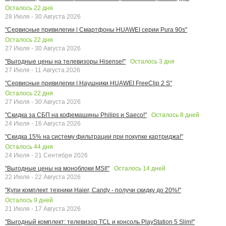
Осталось
22
дня
28 Июля - 30 Августа 2026
"Сервисные привилегии | Смартфоны HUAWEI серии Pura 90s"
Осталось
22
дня
27 Июля - 30 Августа 2026
Осталось
3
дня
"Выгодные цены на телевизоры Hisense!"
27 Июля - 11 Августа 2026
"Сервисные привилегии | Наушники HUAWEI FreeClip 2 S"
Осталось
22
дня
27 Июля - 30 Августа 2026
Осталось
8
дней
"Скидка за СБП на кофемашины Philips и Saeco!"
24 Июля - 16 Августа 2026
"Скидка 15% на систему фильтрации при покупке картриджа!"
Осталось
44
дня
24 Июля - 21 Сентября 2026
Осталось
14
дней
"Выгодные цены на моноблоки MSI!"
22 Июля - 22 Августа 2026
"Купи комплект техники Haier, Candy - получи скидку до 20%!"
Осталось
9
дней
21 Июля - 17 Августа 2026
"Выгодный комплект: телевизор TCL и консоль PlayStation 5 Slim!"