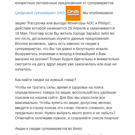
конкретные интересные предложения от супермаркетов
Цифровой супермаркет DNS
. Мы опубликовали
акцию "Рассрочка или выгода! Мониторы AOC и Philips",
действие которой начинается 28 Апреля и заканчивается
18 Мая. Поэтому если Вы житель города Зарайск либо же
его гость, детальненько изучите данные предложения.
Вполне возможно, здесь есть именно те скидки в
супермаркетах, что Вы так давно и безутешно искали.
Вооружитесь знаниями и вперед в ближайший к Вам
магазин на шопинг! Только будьте бдительны и внимательно
смотрите на дату, вдруг акция уже закончилась или еще не
началась.
Как найти скидки на нужный товар?
Чтобы не тратить силы, время и здоровье на поиск
определенного товара по акции, воспользуйтесь удобным
поиском на нашем сайте. Для Вас мы упростили все
максимально. Чтобы купить по акции, допустим, молоко,
введите в строку поиска это слово. Ничего сложного, все
предельно ясно. Нужно выбрать много всего и не забыть?
Отмечайте галочками нужное, и сохраняйте список покупок!
Акции и скидки супермаркетов во благо