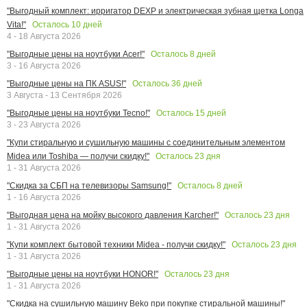
"Выгодный комплект: ирригатор DEXP и электрическая зубная щетка Longa
Осталось
10
дней
Vita!"
4 - 18 Августа 2026
Осталось
8
дней
"Выгодные цены на ноутбуки Acer!"
3 - 16 Августа 2026
Осталось
36
дней
"Выгодные цены на ПК ASUS!"
3 Августа - 13 Сентября 2026
Осталось
15
дней
"Выгодные цены на ноутбуки Tecno!"
3 - 23 Августа 2026
"Купи стиральную и сушильную машины с соединительным элементом
Осталось
23
дня
Midea или Toshiba — получи скидку!"
1 - 31 Августа 2026
Осталось
8
дней
"Скидка за СБП на телевизоры Samsung!"
1 - 16 Августа 2026
Осталось
23
дня
"Выгодная цена на мойку высокого давления Karcher!"
1 - 31 Августа 2026
Осталось
23
дня
"Купи комплект бытовой техники Midea - получи скидку!"
1 - 31 Августа 2026
Осталось
23
дня
"Выгодные цены на ноутбуки HONOR!"
1 - 31 Августа 2026
"Скидка на сушильную машину Beko при покупке стиральной машины!"