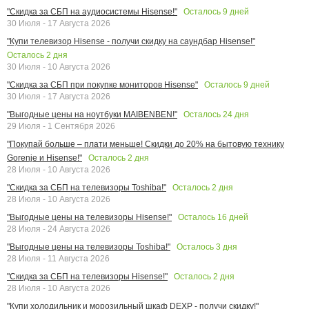
Осталось
9
дней
"Скидка за СБП на аудиосистемы Hisense!"
30 Июля - 17 Августа 2026
"Купи телевизор Hisense - получи скидку на саундбар Hisense!"
Осталось
2
дня
30 Июля - 10 Августа 2026
Осталось
9
дней
"Скидка за СБП при покупке мониторов Hisense"
30 Июля - 17 Августа 2026
Осталось
24
дня
"Выгодные цены на ноутбуки MAIBENBEN!"
29 Июля - 1 Сентября 2026
"Покупай больше – плати меньше! Скидки до 20% на бытовую технику
Осталось
2
дня
Gorenje и Hisense!"
28 Июля - 10 Августа 2026
Осталось
2
дня
"Скидка за СБП на телевизоры Toshiba!"
28 Июля - 10 Августа 2026
Осталось
16
дней
"Выгодные цены на телевизоры Hisense!"
28 Июля - 24 Августа 2026
Осталось
3
дня
"Выгодные цены на телевизоры Toshiba!"
28 Июля - 11 Августа 2026
Осталось
2
дня
"Скидка за СБП на телевизоры Hisense!"
28 Июля - 10 Августа 2026
"Купи холодильник и морозильный шкаф DEXP - получи скидку!"