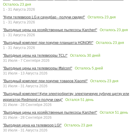
Осталось
23
дня
1 - 31 Августа 2026
Осталось
23
дня
"Купи телевизор LG и саундбар - получи скидку!"
1 - 31 Августа 2026
Осталось
23
дня
"Выгодные цены на хозяйственные пылесосы Karcher!"
1 - 31 Августа 2026
Осталось
23
дня
"Выгодный комплект при покупке планшета HONOR!"
1 - 31 Августа 2026
Осталось
30
дней
"Выгодные цены на телевизоры TCL!"
31 Июля - 7 Сентября 2026
Осталось
5
дней
"Выгодные цены на телевизоры Iffalcon!"
31 Июля - 13 Августа 2026
Осталось
23
дня
"Выгодный комплект при покупке товаров Xiaomi!"
31 Июля - 31 Августа 2026
"Выгодный комплект! Купи электробритву, электричекую зубную щетку или
Остался
51
день
ирригатор Redmond и получи скид"
31 Июля - 28 Сентября 2026
Остался
51
день
"Выгодные цены на хозяйственные пылесосы Karcher!"
31 Июля - 28 Сентября 2026
Осталось
23
дня
"Выгодная цена на телевизор LG!"
30 Июля - 31 Августа 2026