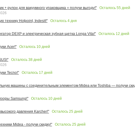
Осталось
55
дней
к + рулон для вакуумного упаковщика = получи выгоду!"
2026
Осталось
4
дня
 технику Hotpoint, Indesit!"
Осталось
12
дней
игатор DEXP и электрическая зубная щетка Longa Vita!"
Осталось
10
дней
ки Acer!"
Осталось
38
дней
SUS!"
2026
Осталось
17
дней
уки Tecno!"
льную машины с соединительным элементом Midea или Toshiba — получи скид
Осталось
10
дней
изоры Samsung!"
Осталось
25
дней
высокого давления Karcher!"
Осталось
25
дней
ехники Midea - получи скидку!"