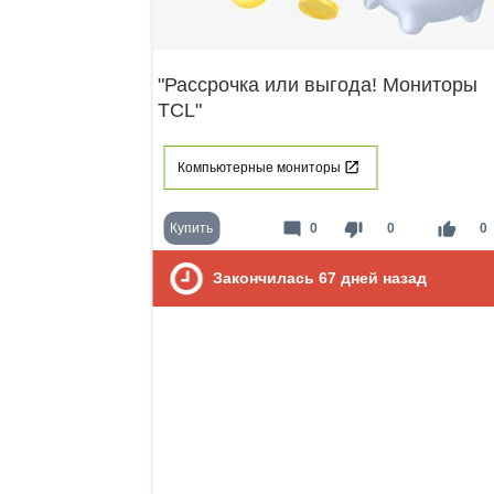
"Рассрочка или выгода! Мониторы
TCL"
Компьютерные мониторы
mode_comment
thumb_down
thumb_up
Купить
0
0
0
Закончилась
67
дней назад