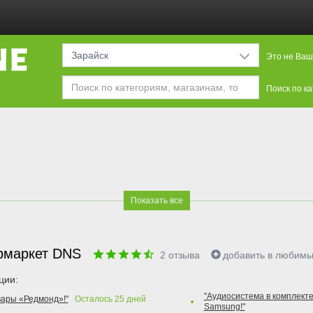
Зарайск
Это не Ваш
Поиск по к
Показать все
рмаркет DNS
2
отзыва
добавить в любим
ции:
"Аудиосистема в комплекте
вары «Редмонд»!"
Осталось
25
дней
Samsung!"