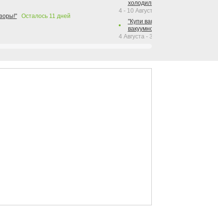
холодильника Hotpoint!"
4 - 10 Августа 2026
зоры!"
Осталось
11
дней
"Купи вакуумный упаковщик + р
вакуумного упаковщика = получи
4 Августа - 30 Сентября 2026