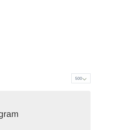
500
egram