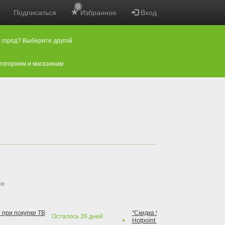
0
Подписаться
Избранное
Вход
 город? Выберите другой
атегориям и магазинам
ые
 при покупке ТВ
"Скидка 50% на варочную повер
Осталось
26
дней
Hotpoint при покупке духового 