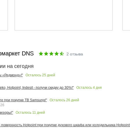
рмаркет DNS
2
отзыва
ии на сегодня
Осталось
25
дней
ы «Редмонд»!"
Осталось
4
дня
o, Hotpoint, Indesit - получи скидку до 30%!"
Осталось
26
дней
те при покупке ТВ Samsung!"
026
Осталось
11
дней
изоры!"
поверхность Hotpoint при покупке духового шкафа или холодильника Hotpoint!