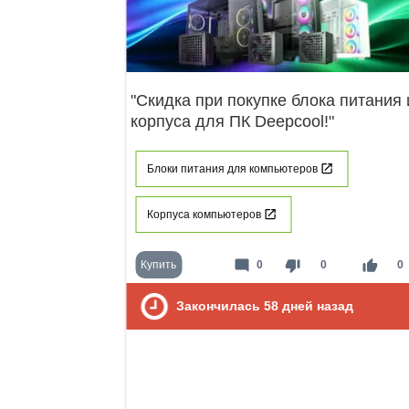
"Скидка при покупке блока питания 
корпуса для ПК Deepcool!"
Блоки питания для компьютеров
Корпуса компьютеров
mode_comment
thumb_down
thumb_up
Купить
0
0
0
Закончилась
58
дней назад