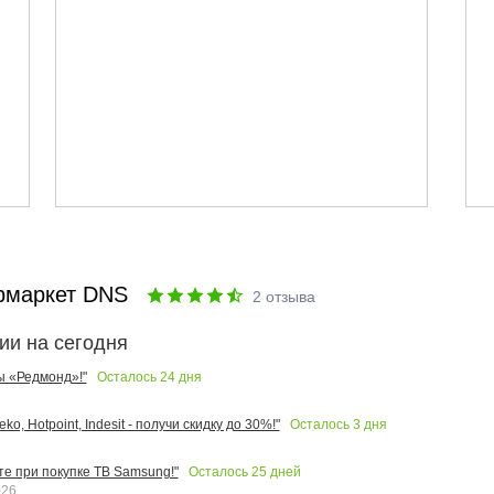
рмаркет DNS
2
отзыва
ии на сегодня
Осталось
24
дня
ы «Редмонд»!"
Осталось
3
дня
o, Hotpoint, Indesit - получи скидку до 30%!"
Осталось
25
дней
те при покупке ТВ Samsung!"
026