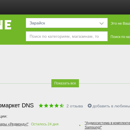
Зарайск
Это не Ваш
Поиск по к
Показать все
рмаркет DNS
2
отзыва
добавить в любим
ции:
"Аудиосистема в комплекте
вары «Редмонд»!"
Осталось
24
дня
Samsung!"