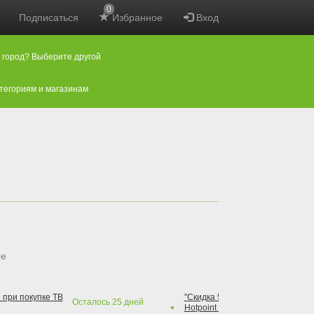
0
Подписаться
Избранное
Вход
 город? Выберите другой
атегориям и магазинам
ые
 при покупке ТВ
"Скидка 50% на варочную повер
Осталось
25
дней
Hotpoint при покупке духового 