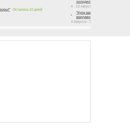
холодильника Hotpoint!"
4 - 10 Августа 2026
зоры!"
Осталось
10
дней
"Купи вакуумный упаковщик + р
вакуумного упаковщика = получи
4 Августа - 30 Сентября 2026