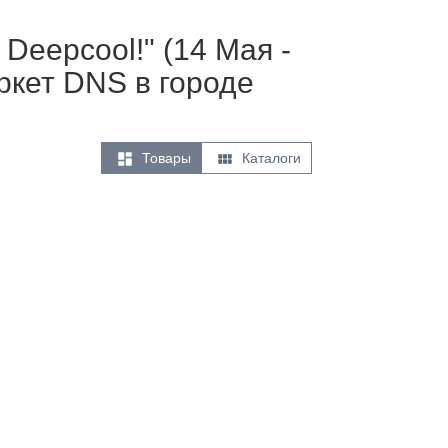
Deepcool!" (14 Мая -
ркет DNS в городе


Товары
Каталоги