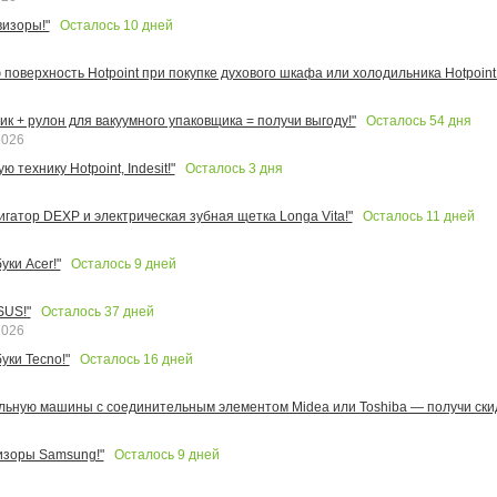
Осталось
10
дней
изоры!"
поверхность Hotpoint при покупке духового шкафа или холодильника Hotpoint!
Осталось
54
дня
к + рулон для вакуумного упаковщика = получи выгоду!"
2026
Осталось
3
дня
 технику Hotpoint, Indesit!"
Осталось
11
дней
игатор DEXP и электрическая зубная щетка Longa Vita!"
Осталось
9
дней
ки Acer!"
Осталось
37
дней
SUS!"
2026
Осталось
16
дней
уки Tecno!"
льную машины с соединительным элементом Midea или Toshiba — получи скид
Осталось
9
дней
изоры Samsung!"