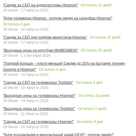
Осталось
11
дней
"Скидка за СБП на аудиосистемы Hisense!"
30 Июля - 17 Августа 2026
"Купи телевизор Hisense - получи скидку на саундбар Hisense!"
Осталось
4
дня
30 Июля - 10 Августа 2026
Осталось
11
дней
"Скидка за СБП при покупке мониторов Hisense"
30 Июля - 17 Августа 2026
Осталось
26
дней
"Выгодные цены на ноутбуки MAIBENBEN!"
29 Июля - 1 Сентября 2026
"Покупай больше – плати меньше! Скидки до 20% на бытовую технику
Осталось
4
дня
Gorenje и Hisense!"
28 Июля - 10 Августа 2026
Осталось
4
дня
"Скидка за СБП на телевизоры Toshiba!"
28 Июля - 10 Августа 2026
Осталось
18
дней
"Выгодные цены на телевизоры Hisense!"
28 Июля - 24 Августа 2026
Осталось
5
дней
"Выгодные цены на телевизоры Toshiba!"
28 Июля - 11 Августа 2026
Осталось
4
дня
"Скидка за СБП на телевизоры Hisense!"
28 Июля - 10 Августа 2026
"Купи холодильник и морозильный шкаф DEXP - получи скидку!"