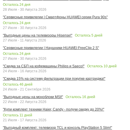
Осталось
24
дня
28 Июля - 30 Августа 2026
"Сервисные привилегии | Смартфоны HUAWEI серии Pura 90s"
Осталось
24
дня
27 Июля - 30 Августа 2026
Осталось
5
дней
"Выгодные цены на телевизоры Hisense!"
27 Июля - 11 Августа 2026
"Сервисные привилегии | Наушники HUAWEI FreeClip 2 S"
Осталось
24
дня
27 Июля - 30 Августа 2026
Осталось
10
дней
"Скидка за СБП на кофемашины Philips и Saeco!"
24 Июля - 16 Августа 2026
"Скидка 15% на систему фильтрации при покупке картриджа!"
Осталось
46
дней
24 Июля - 21 Сентября 2026
Осталось
16
дней
"Выгодные цены на моноблоки MSI!"
22 Июля - 22 Августа 2026
"Купи комплект техники Haier, Candy - получи скидку до 20%!"
Осталось
11
дней
21 Июля - 17 Августа 2026
"Выгодный комплект: телевизор TCL и консоль PlayStation 5 Slim!"