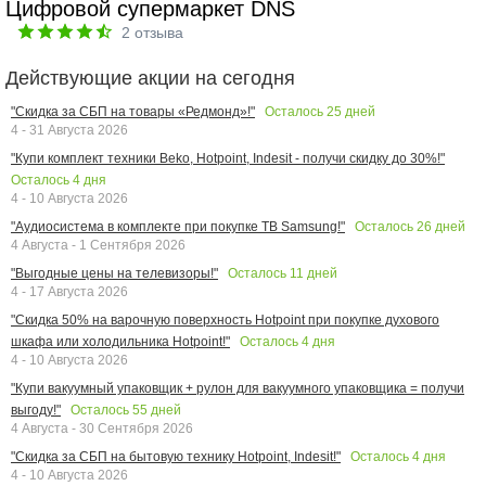
Цифровой супермаркет DNS
2
отзыва
Действующие акции на сегодня
Осталось
25
дней
"Скидка за СБП на товары «Редмонд»!"
4 - 31 Августа 2026
"Купи комплект техники Beko, Hotpoint, Indesit - получи скидку до 30%!"
Осталось
4
дня
4 - 10 Августа 2026
Осталось
26
дней
"Аудиосистема в комплекте при покупке ТВ Samsung!"
4 Августа - 1 Сентября 2026
Осталось
11
дней
"Выгодные цены на телевизоры!"
4 - 17 Августа 2026
"Скидка 50% на варочную поверхность Hotpoint при покупке духового
Осталось
4
дня
шкафа или холодильника Hotpoint!"
4 - 10 Августа 2026
"Купи вакуумный упаковщик + рулон для вакуумного упаковщика = получи
Осталось
55
дней
выгоду!"
4 Августа - 30 Сентября 2026
Осталось
4
дня
"Скидка за СБП на бытовую технику Hotpoint, Indesit!"
4 - 10 Августа 2026