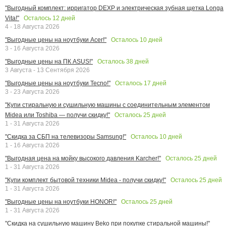
"Выгодный комплект: ирригатор DEXP и электрическая зубная щетка Longa
Осталось
12
дней
Vita!"
4 - 18 Августа 2026
Осталось
10
дней
"Выгодные цены на ноутбуки Acer!"
3 - 16 Августа 2026
Осталось
38
дней
"Выгодные цены на ПК ASUS!"
3 Августа - 13 Сентября 2026
Осталось
17
дней
"Выгодные цены на ноутбуки Tecno!"
3 - 23 Августа 2026
"Купи стиральную и сушильную машины с соединительным элементом
Осталось
25
дней
Midea или Toshiba — получи скидку!"
1 - 31 Августа 2026
Осталось
10
дней
"Скидка за СБП на телевизоры Samsung!"
1 - 16 Августа 2026
Осталось
25
дней
"Выгодная цена на мойку высокого давления Karcher!"
1 - 31 Августа 2026
Осталось
25
дней
"Купи комплект бытовой техники Midea - получи скидку!"
1 - 31 Августа 2026
Осталось
25
дней
"Выгодные цены на ноутбуки HONOR!"
1 - 31 Августа 2026
"Скидка на сушильную машину Beko при покупке стиральной машины!"