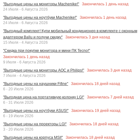
Закончилась
1
день назад
"Выгодные цены на мониторы Machenike!"
24 Июля - 6 Августа 2026
Закончилась
1
день назад
"Выгодные цены на ноутбуки Machenike!"
24 Июля - 6 Августа 2026
"Выгодный комплект! Купи мобильный кондиционер в комплекте с оконным
Закончилась
3
дня назад
адаптером Ballu и получи скидку"
15 Июля - 4 Августа 2026
"Скидка при покупке монитора и мини ПК Tecno!"
Закончилась
1
день назад
9 Июля - 6 Августа 2026
Закончилась
3
дня назад
"Выгодные цены на мониторы AOC и Philips!"
7 Июля - 4 Августа 2026
Закончилась
18
дней назад
"Выгодные цены на наушники Fifine"
6 - 20 Июля 2026
Закончилась
7
дней назад
"Выгодная цена на портативную колонку LG!"
6 - 31 Июля 2026
Закончилась
19
дней назад
"Выгодные цены на ноутбуки ASUS!"
6 - 19 Июля 2026
Закончилась
18
дней назад
"Выгодные цены на проекторы LG!"
3 - 20 Июля 2026
Закончилась
18
дней назад
"Выгодные цены на корпуса MSI!"