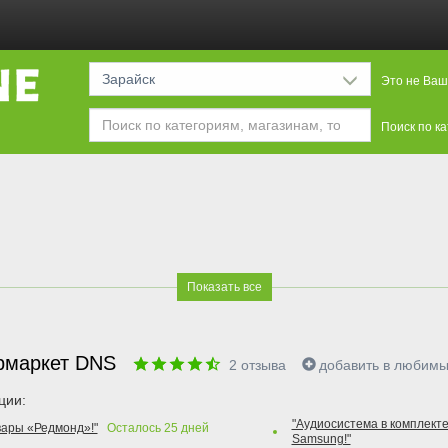
Зарайск
Это не Ваш
Поиск по к
Показать все
рмаркет DNS
2
отзыва
добавить в любим
ции:
"Аудиосистема в комплекте
вары «Редмонд»!"
Осталось
25
дней
Samsung!"