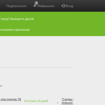
0
Подписаться
Избранное
Вход
 город? Выберите другой
атегориям и магазинам
ые
 при покупке ТВ
"Скидка 50% на варочную повер
Осталось
26
дней
Hotpoint при покупке духового 