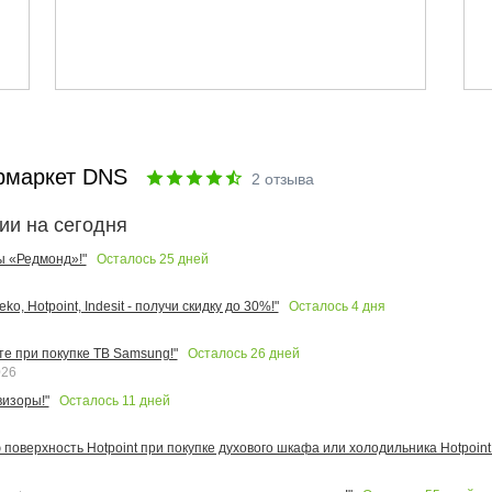
рмаркет DNS
2
отзыва
ии на сегодня
Осталось
25
дней
ы «Редмонд»!"
Осталось
4
дня
o, Hotpoint, Indesit - получи скидку до 30%!"
Осталось
26
дней
те при покупке ТВ Samsung!"
026
Осталось
11
дней
изоры!"
поверхность Hotpoint при покупке духового шкафа или холодильника Hotpoint!