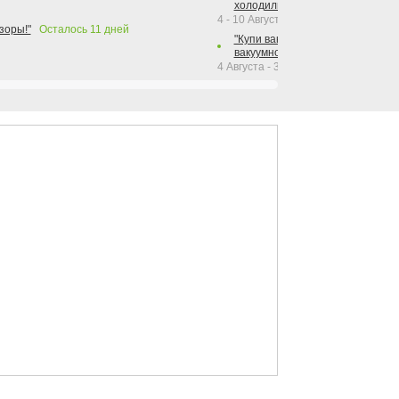
холодильника Hotpoint!"
4 - 10 Августа 2026
зоры!"
Осталось
11
дней
"Купи вакуумный упаковщик + р
вакуумного упаковщика = получи
4 Августа - 30 Сентября 2026