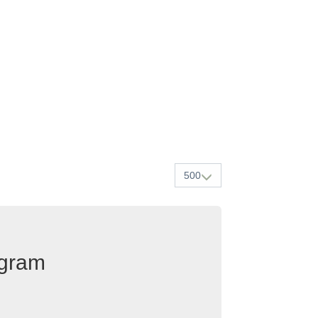
500
egram