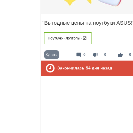
"Выгодные цены на ноутбуки ASUS!
Ноутбуки (Лэптопы)
mode_comment
thumb_down
thumb_up
Купить
0
0
0
Закончилась
54
дня назад