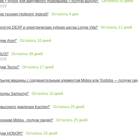
Осталось
55
дней
к + рулон для вакуумного упаковщика = получи выгоду!"
2026
Осталось
4
дня
 технику Hotpoint, Indesit!"
Осталось
12
дней
игатор DEXP и электрическая зубная щетка Longa Vita!"
Осталось
10
дней
ки Acer!"
Осталось
38
дней
SUS!"
2026
Осталось
17
дней
уки Tecno!"
льную машины с соединительным элементом Midea или Toshiba — получи скид
Осталось
10
дней
изоры Samsung!"
Осталось
25
дней
высокого давления Karcher!"
Осталось
25
дней
ехники Midea - получи скидку!"
Осталось
25
дней
буки HONOR!"