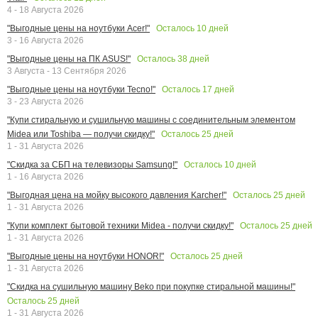
4 - 18 Августа 2026
Осталось
10
дней
"Выгодные цены на ноутбуки Acer!"
3 - 16 Августа 2026
Осталось
38
дней
"Выгодные цены на ПК ASUS!"
3 Августа - 13 Сентября 2026
Осталось
17
дней
"Выгодные цены на ноутбуки Tecno!"
3 - 23 Августа 2026
"Купи стиральную и сушильную машины с соединительным элементом
Осталось
25
дней
Midea или Toshiba — получи скидку!"
1 - 31 Августа 2026
Осталось
10
дней
"Скидка за СБП на телевизоры Samsung!"
1 - 16 Августа 2026
Осталось
25
дней
"Выгодная цена на мойку высокого давления Karcher!"
1 - 31 Августа 2026
Осталось
25
дней
"Купи комплект бытовой техники Midea - получи скидку!"
1 - 31 Августа 2026
Осталось
25
дней
"Выгодные цены на ноутбуки HONOR!"
1 - 31 Августа 2026
"Скидка на сушильную машину Beko при покупке стиральной машины!"
Осталось
25
дней
1 - 31 Августа 2026