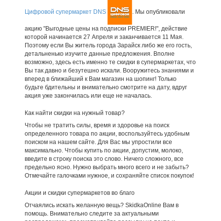
Цифровой супермаркет DNS
. Мы опубликовали
акцию "Выгодные цены на подписки PREMIER!", действие
которой начинается 27 Апреля и заканчивается 11 Мая.
Поэтому если Вы житель города Зарайск либо же его гость,
детальненько изучите данные предложения. Вполне
возможно, здесь есть именно те скидки в супермаркетах, что
Вы так давно и безутешно искали. Вооружитесь знаниями и
вперед в ближайший к Вам магазин на шопинг! Только
будьте бдительны и внимательно смотрите на дату, вдруг
акция уже закончилась или еще не началась.
Как найти скидки на нужный товар?
Чтобы не тратить силы, время и здоровье на поиск
определенного товара по акции, воспользуйтесь удобным
поиском на нашем сайте. Для Вас мы упростили все
максимально. Чтобы купить по акции, допустим, молоко,
введите в строку поиска это слово. Ничего сложного, все
предельно ясно. Нужно выбрать много всего и не забыть?
Отмечайте галочками нужное, и сохраняйте список покупок!
Акции и скидки супермаркетов во благо
Отчаялись искать желанную вещь? SkidkaOnline Вам в
помощь. Внимательно следите за актуальными