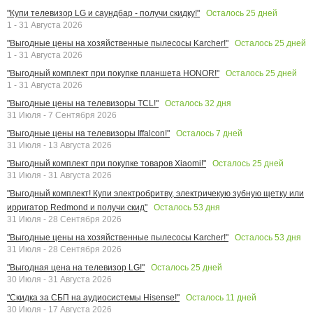
Осталось
25
дней
"Купи телевизор LG и саундбар - получи скидку!"
1 - 31 Августа 2026
Осталось
25
дней
"Выгодные цены на хозяйственные пылесосы Karcher!"
1 - 31 Августа 2026
Осталось
25
дней
"Выгодный комплект при покупке планшета HONOR!"
1 - 31 Августа 2026
Осталось
32
дня
"Выгодные цены на телевизоры TCL!"
31 Июля - 7 Сентября 2026
Осталось
7
дней
"Выгодные цены на телевизоры Iffalcon!"
31 Июля - 13 Августа 2026
Осталось
25
дней
"Выгодный комплект при покупке товаров Xiaomi!"
31 Июля - 31 Августа 2026
"Выгодный комплект! Купи электробритву, электричекую зубную щетку или
Осталось
53
дня
ирригатор Redmond и получи скид"
31 Июля - 28 Сентября 2026
Осталось
53
дня
"Выгодные цены на хозяйственные пылесосы Karcher!"
31 Июля - 28 Сентября 2026
Осталось
25
дней
"Выгодная цена на телевизор LG!"
30 Июля - 31 Августа 2026
Осталось
11
дней
"Скидка за СБП на аудиосистемы Hisense!"
30 Июля - 17 Августа 2026