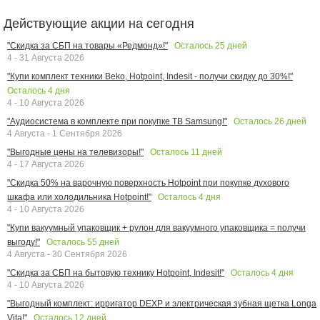
Действующие акции на сегодня
Осталось
25
дней
"Скидка за СБП на товары «Редмонд»!"
4 - 31 Августа 2026
"Купи комплект техники Beko, Hotpoint, Indesit - получи скидку до 30%!"
Осталось
4
дня
4 - 10 Августа 2026
Осталось
26
дней
"Аудиосистема в комплекте при покупке ТВ Samsung!"
4 Августа - 1 Сентября 2026
Осталось
11
дней
"Выгодные цены на телевизоры!"
4 - 17 Августа 2026
"Скидка 50% на варочную поверхность Hotpoint при покупке духового
Осталось
4
дня
шкафа или холодильника Hotpoint!"
4 - 10 Августа 2026
"Купи вакуумный упаковщик + рулон для вакуумного упаковщика = получи
Осталось
55
дней
выгоду!"
4 Августа - 30 Сентября 2026
Осталось
4
дня
"Скидка за СБП на бытовую технику Hotpoint, Indesit!"
4 - 10 Августа 2026
"Выгодный комплект: ирригатор DEXP и электрическая зубная щетка Longa
Осталось
12
дней
Vita!"