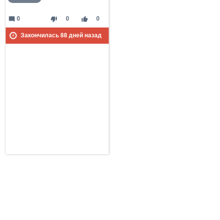
mode_comment
thumb_down
thumb_up
0
0
0
Закончилась
88
дней назад