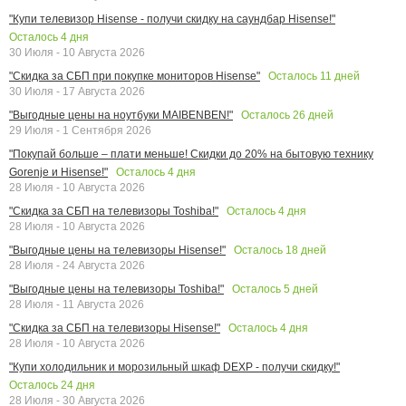
"Купи телевизор Hisense - получи скидку на саундбар Hisense!"
Осталось
4
дня
30 Июля - 10 Августа 2026
Осталось
11
дней
"Скидка за СБП при покупке мониторов Hisense"
30 Июля - 17 Августа 2026
Осталось
26
дней
"Выгодные цены на ноутбуки MAIBENBEN!"
29 Июля - 1 Сентября 2026
"Покупай больше – плати меньше! Скидки до 20% на бытовую технику
Осталось
4
дня
Gorenje и Hisense!"
28 Июля - 10 Августа 2026
Осталось
4
дня
"Скидка за СБП на телевизоры Toshiba!"
28 Июля - 10 Августа 2026
Осталось
18
дней
"Выгодные цены на телевизоры Hisense!"
28 Июля - 24 Августа 2026
Осталось
5
дней
"Выгодные цены на телевизоры Toshiba!"
28 Июля - 11 Августа 2026
Осталось
4
дня
"Скидка за СБП на телевизоры Hisense!"
28 Июля - 10 Августа 2026
"Купи холодильник и морозильный шкаф DEXP - получи скидку!"
Осталось
24
дня
28 Июля - 30 Августа 2026