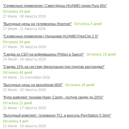
"Сервисные привилегии | Смартфоны HUAWEI серии Pura 90s"
Осталось
24
дня
27 Июля - 30 Августа 2026
Осталось
5
дней
"Выгодные цены на телевизоры Hisense!"
27 Июля - 11 Августа 2026
"Сервисные привилегии | Наушники HUAWEI FreeClip 2 S"
Осталось
24
дня
27 Июля - 30 Августа 2026
Осталось
10
дней
"Скидка за СБП на кофемашины Philips и Saeco!"
24 Июля - 16 Августа 2026
"Скидка 15% на систему фильтрации при покупке картриджа!"
Осталось
46
дней
24 Июля - 21 Сентября 2026
Осталось
16
дней
"Выгодные цены на моноблоки MSI!"
22 Июля - 22 Августа 2026
"Купи комплект техники Haier, Candy - получи скидку до 20%!"
Осталось
11
дней
21 Июля - 17 Августа 2026
"Выгодный комплект: телевизор TCL и консоль PlayStation 5 Slim!"
Осталось
4
дня
21 Июля - 10 Августа 2026