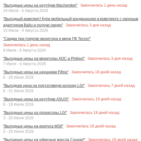
Закончилась
1
день назад
"Выгодные цены на ноутбуки Machenike!"
24 Июля - 6 Августа 2026
"Выгодный комплект! Купи мобильный кондиционер в комплекте с оконным
Закончилась
3
дня назад
адаптером Ballu и получи скидку"
15 Июля - 4 Августа 2026
"Скидка при покупке монитора и мини ПК Tecno!"
Закончилась
1
день назад
9 Июля - 6 Августа 2026
Закончилась
3
дня назад
"Выгодные цены на мониторы AOC и Philips!"
7 Июля - 4 Августа 2026
Закончилась
18
дней назад
"Выгодные цены на наушники Fifine"
6 - 20 Июля 2026
Закончилась
7
дней назад
"Выгодная цена на портативную колонку LG!"
6 - 31 Июля 2026
Закончилась
19
дней назад
"Выгодные цены на ноутбуки ASUS!"
6 - 19 Июля 2026
Закончилась
18
дней назад
"Выгодные цены на проекторы LG!"
3 - 20 Июля 2026
Закончилась
18
дней назад
"Выгодные цены на корпуса MSI!"
3 - 20 Июля 2026
Закончилась
18
дней назад
"Выгодные цены на офисные кресла Cougar!"