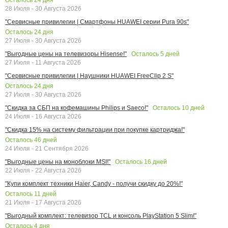
28 Июля - 30 Августа 2026
"Сервисные привилегии | Смартфоны HUAWEI серии Pura 90s"
Осталось
24
дня
27 Июля - 30 Августа 2026
Осталось
5
дней
"Выгодные цены на телевизоры Hisense!"
27 Июля - 11 Августа 2026
"Сервисные привилегии | Наушники HUAWEI FreeClip 2 S"
Осталось
24
дня
27 Июля - 30 Августа 2026
Осталось
10
дней
"Скидка за СБП на кофемашины Philips и Saeco!"
24 Июля - 16 Августа 2026
"Скидка 15% на систему фильтрации при покупке картриджа!"
Осталось
46
дней
24 Июля - 21 Сентября 2026
Осталось
16
дней
"Выгодные цены на моноблоки MSI!"
22 Июля - 22 Августа 2026
"Купи комплект техники Haier, Candy - получи скидку до 20%!"
Осталось
11
дней
21 Июля - 17 Августа 2026
"Выгодный комплект: телевизор TCL и консоль PlayStation 5 Slim!"
Осталось
4
дня