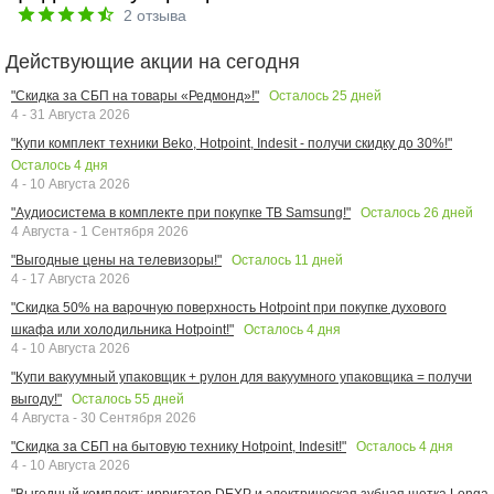
2
отзыва
Действующие акции на сегодня
Осталось
25
дней
"Скидка за СБП на товары «Редмонд»!"
4 - 31 Августа 2026
"Купи комплект техники Beko, Hotpoint, Indesit - получи скидку до 30%!"
Осталось
4
дня
4 - 10 Августа 2026
Осталось
26
дней
"Аудиосистема в комплекте при покупке ТВ Samsung!"
4 Августа - 1 Сентября 2026
Осталось
11
дней
"Выгодные цены на телевизоры!"
4 - 17 Августа 2026
"Скидка 50% на варочную поверхность Hotpoint при покупке духового
Осталось
4
дня
шкафа или холодильника Hotpoint!"
4 - 10 Августа 2026
"Купи вакуумный упаковщик + рулон для вакуумного упаковщика = получи
Осталось
55
дней
выгоду!"
4 Августа - 30 Сентября 2026
Осталось
4
дня
"Скидка за СБП на бытовую технику Hotpoint, Indesit!"
4 - 10 Августа 2026
"Выгодный комплект: ирригатор DEXP и электрическая зубная щетка Longa