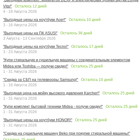
Осталось
12
дней
Vita!"
4 - 18 Августа 2026
Осталось
10
дней
"Выгодные цены на ноутбуки Acer!"
3 - 16 Августа 2026
Осталось
38
дней
"Выгодные цены на ПК ASUS!"
3 Августа - 13 Сентября 2026
Осталось
17
дней
"Выгодные цены на ноутбуки Tecno!"
3 - 23 Августа 2026
"Купи стиральную и сушильную машины с соединительным элементом
Осталось
25
дней
Midea или Toshiba — получи скидку!"
1 - 31 Августа 2026
Осталось
10
дней
"Скидка за СБП на телевизоры Samsung!"
1 - 16 Августа 2026
Осталось
25
дней
"Выгодная цена на мойку высокого давления Karcher!"
1 - 31 Августа 2026
Осталось
25
дней
"Купи комплект бытовой техники Midea - получи скидку!"
1 - 31 Августа 2026
Осталось
25
дней
"Выгодные цены на ноутбуки HONOR!"
1 - 31 Августа 2026
"Скидка на сушильную машину Beko при покупке стиральной машины!"
Осталось
25
дней