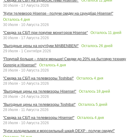
Осталось
11
дней
"Скидка за СБП на аудиосистемы Hisense!"
30 Июля - 17 Августа 2026
"Купи телевизор Hisense - получи скидку на саундбар Hisense!"
Осталось
4
дня
30 Июля - 10 Августа 2026
Осталось
11
дней
"Скидка за СБП при покупке мониторов Hisense"
30 Июля - 17 Августа 2026
Осталось
26
дней
"Выгодные цены на ноутбуки MAIBENBEN!"
29 Июля - 1 Сентября 2026
"Покупай больше – плати меньше! Скидки до 20% на бытовую технику
Осталось
4
дня
Gorenje и Hisense!"
28 Июля - 10 Августа 2026
Осталось
4
дня
"Скидка за СБП на телевизоры Toshiba!"
28 Июля - 10 Августа 2026
Осталось
18
дней
"Выгодные цены на телевизоры Hisense!"
28 Июля - 24 Августа 2026
Осталось
5
дней
"Выгодные цены на телевизоры Toshiba!"
28 Июля - 11 Августа 2026
Осталось
4
дня
"Скидка за СБП на телевизоры Hisense!"
28 Июля - 10 Августа 2026
"Купи холодильник и морозильный шкаф DEXP - получи скидку!"
Осталось
24
дня