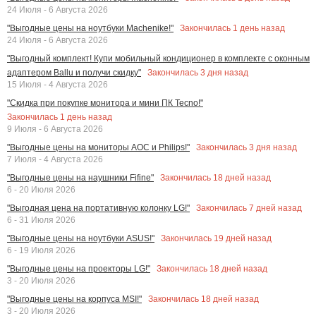
24 Июля - 6 Августа 2026
Закончилась
1
день назад
"Выгодные цены на ноутбуки Machenike!"
24 Июля - 6 Августа 2026
"Выгодный комплект! Купи мобильный кондиционер в комплекте с оконным
Закончилась
3
дня назад
адаптером Ballu и получи скидку"
15 Июля - 4 Августа 2026
"Скидка при покупке монитора и мини ПК Tecno!"
Закончилась
1
день назад
9 Июля - 6 Августа 2026
Закончилась
3
дня назад
"Выгодные цены на мониторы AOC и Philips!"
7 Июля - 4 Августа 2026
Закончилась
18
дней назад
"Выгодные цены на наушники Fifine"
6 - 20 Июля 2026
Закончилась
7
дней назад
"Выгодная цена на портативную колонку LG!"
6 - 31 Июля 2026
Закончилась
19
дней назад
"Выгодные цены на ноутбуки ASUS!"
6 - 19 Июля 2026
Закончилась
18
дней назад
"Выгодные цены на проекторы LG!"
3 - 20 Июля 2026
Закончилась
18
дней назад
"Выгодные цены на корпуса MSI!"
3 - 20 Июля 2026