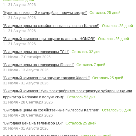
1 - 31 Августа 2026
Осталось
25
дней
"Купи телевизор LG и саундбар - получи скидку!"
1 - 31 Августа 2026
Осталось
25
дней
"Выгодные цены на хозяйственные пылесосы Karcher!"
1 - 31 Августа 2026
Осталось
25
дней
"Выгодный комплект при покупке планшета HONOR!"
1 - 31 Августа 2026
Осталось
32
дня
"Выгодные цены на телевизоры TCL!"
31 Июля - 7 Сентября 2026
Осталось
7
дней
"Выгодные цены на телевизоры Iffalcon!"
31 Июля - 13 Августа 2026
Осталось
25
дней
"Выгодный комплект при покупке товаров Xiaomi!"
31 Июля - 31 Августа 2026
"Выгодный комплект! Купи электробритву, электричекую зубную щетку или
Осталось
53
дня
ирригатор Redmond и получи скид"
31 Июля - 28 Сентября 2026
Осталось
53
дня
"Выгодные цены на хозяйственные пылесосы Karcher!"
31 Июля - 28 Сентября 2026
Осталось
25
дней
"Выгодная цена на телевизор LG!"
30 Июля - 31 Августа 2026