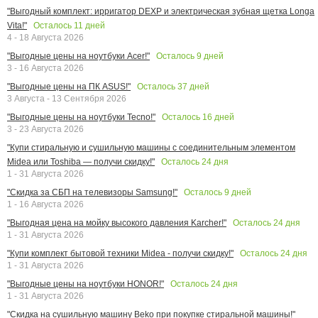
"Выгодный комплект: ирригатор DEXP и электрическая зубная щетка Longa
Осталось
11
дней
Vita!"
4 - 18 Августа 2026
Осталось
9
дней
"Выгодные цены на ноутбуки Acer!"
3 - 16 Августа 2026
Осталось
37
дней
"Выгодные цены на ПК ASUS!"
3 Августа - 13 Сентября 2026
Осталось
16
дней
"Выгодные цены на ноутбуки Tecno!"
3 - 23 Августа 2026
"Купи стиральную и сушильную машины с соединительным элементом
Осталось
24
дня
Midea или Toshiba — получи скидку!"
1 - 31 Августа 2026
Осталось
9
дней
"Скидка за СБП на телевизоры Samsung!"
1 - 16 Августа 2026
Осталось
24
дня
"Выгодная цена на мойку высокого давления Karcher!"
1 - 31 Августа 2026
Осталось
24
дня
"Купи комплект бытовой техники Midea - получи скидку!"
1 - 31 Августа 2026
Осталось
24
дня
"Выгодные цены на ноутбуки HONOR!"
1 - 31 Августа 2026
"Скидка на сушильную машину Beko при покупке стиральной машины!"