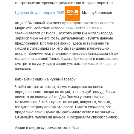
конкретные интересные предложения от супермаркетов
Цифровой супермаркет DNS
. Мы опубликовали
акцию "Выгодный комплект при покупке смартфона Honor
Magic V5!", действие которой начинается 29 Мая и
заканчивается 27 Июля. Поэтому если Вы житель города
Зарайск либо же его гость, детальненько изучите данные
предложения. Вполне возможно, здесь есть именно те
скидки в супермаркетах, что Вы так давно и безутешно
искали. Вооружитесь знаниями и вперед в ближайший к Вам
магазин на шопинг! Только будьте бдительны и внимательно
смотрите на дату, вдруг акция уже закончилась или еще не
началась.
Как найти скидки на нужный товар?
Чтобы не тратить силы, время и здоровье на поиск
определенного товара по акции, воспользуйтесь удобным
поиском на нашем сайте. Для Вас мы упростили все
максимально. Чтобы купить по акции, допустим, молоко,
введите в строку поиска это слово. Ничего сложного, все
предельно ясно. Нужно выбрать много всего и не забыть?
Отмечайте галочками нужное, и сохраняйте список покупок!
Акции и скидки супермаркетов во благо