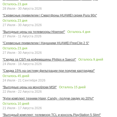
Осталось
23
дня
28 Июля - 30 Августа 2026
"Сервисные привилегии | Смартфоны HUAWEI серии Pura 90s"
Осталось
23
дня
27 Июля - 30 Августа 2026
Осталось
4
дня
"Выгодные цены на телевизоры Hisense!"
27 Июля - 11 Августа 2026
"Сервисные привилегии | Наушники HUAWEI FreeClip 2 S"
Осталось
23
дня
27 Июля - 30 Августа 2026
Осталось
9
дней
"Скидка за СБП на кофемашины Philips и Saeco!"
24 Июля - 16 Августа 2026
"Скидка 15% на систему фильтрации при покупке картриджа!"
Осталось
45
дней
24 Июля - 21 Сентября 2026
Осталось
15
дней
"Выгодные цены на моноблоки MSI!"
22 Июля - 22 Августа 2026
"Купи комплект техники Haier, Candy - получи скидку до 20%!"
Осталось
10
дней
21 Июля - 17 Августа 2026
"Выгодный комплект: телевизор TCL и консоль PlayStation 5 Slim!"