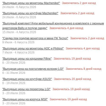
Закончилась
2
дня назад
"Выгодные цены на мониторы Machenike!"
24 Июля - 6 Августа 2026
Закончилась
2
дня назад
"Выгодные цены на ноутбуки Machenike!"
24 Июля - 6 Августа 2026
"Выгодный комплект! Купи мобильный кондиционер в комплекте с оконным
Закончилась
4
дня назад
адаптером Ballu и получи скидку"
15 Июля - 4 Августа 2026
Закончилась
2
дня назад
"Скидка при покупке монитора и мини ПК Tecno!"
9 Июля - 6 Августа 2026
Закончилась
4
дня назад
"Выгодные цены на мониторы AOC и Philips!"
7 Июля - 4 Августа 2026
Закончилась
19
дней назад
"Выгодные цены на наушники Fifine"
6 - 20 Июля 2026
Закончилась
8
дней назад
"Выгодная цена на портативную колонку LG!"
6 - 31 Июля 2026
Закончилась
20
дней назад
"Выгодные цены на ноутбуки ASUS!"
6 - 19 Июля 2026
Закончилась
19
дней назад
"Выгодные цены на проекторы LG!"
3 - 20 Июля 2026
Закончилась
19
дней назад
"Выгодные цены на корпуса MSI!"
3 - 20 Июля 2026