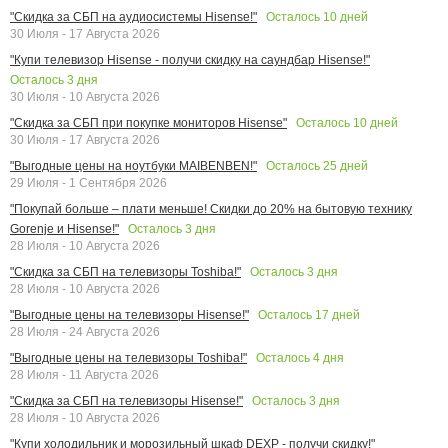
Осталось
10
дней
"Скидка за СБП на аудиосистемы Hisense!"
30 Июля - 17 Августа 2026
"Купи телевизор Hisense - получи скидку на саундбар Hisense!"
Осталось
3
дня
30 Июля - 10 Августа 2026
Осталось
10
дней
"Скидка за СБП при покупке мониторов Hisense"
30 Июля - 17 Августа 2026
Осталось
25
дней
"Выгодные цены на ноутбуки MAIBENBEN!"
29 Июля - 1 Сентября 2026
"Покупай больше – плати меньше! Скидки до 20% на бытовую технику
Осталось
3
дня
Gorenje и Hisense!"
28 Июля - 10 Августа 2026
Осталось
3
дня
"Скидка за СБП на телевизоры Toshiba!"
28 Июля - 10 Августа 2026
Осталось
17
дней
"Выгодные цены на телевизоры Hisense!"
28 Июля - 24 Августа 2026
Осталось
4
дня
"Выгодные цены на телевизоры Toshiba!"
28 Июля - 11 Августа 2026
Осталось
3
дня
"Скидка за СБП на телевизоры Hisense!"
28 Июля - 10 Августа 2026
"Купи холодильник и морозильный шкаф DEXP - получи скидку!"