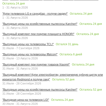
Осталось
24
дня
1 - 31 Августа 2026
Осталось
24
дня
"Купи телевизор LG и саундбар - получи скидку!"
1 - 31 Августа 2026
Осталось
24
дня
"Выгодные цены на хозяйственные пылесосы Karcher!"
1 - 31 Августа 2026
Осталось
24
дня
"Выгодный комплект при покупке планшета HONOR!"
1 - 31 Августа 2026
Остался
31
день
"Выгодные цены на телевизоры TCL!"
31 Июля - 7 Сентября 2026
Осталось
6
дней
"Выгодные цены на телевизоры Iffalcon!"
31 Июля - 13 Августа 2026
Осталось
24
дня
"Выгодный комплект при покупке товаров Xiaomi!"
31 Июля - 31 Августа 2026
"Выгодный комплект! Купи электробритву, электричекую зубную щетку или
Осталось
52
дня
ирригатор Redmond и получи скид"
31 Июля - 28 Сентября 2026
Осталось
52
дня
"Выгодные цены на хозяйственные пылесосы Karcher!"
31 Июля - 28 Сентября 2026
Осталось
24
дня
"Выгодная цена на телевизор LG!"
30 Июля - 31 Августа 2026