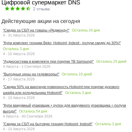
Цифровой супермаркет DNS
2
отзыва
Действующие акции на сегодня
Осталось
24
дня
"Скидка за СБП на товары «Редмонд»!"
4 - 31 Августа 2026
"Купи комплект техники Beko, Hotpoint, Indesit - получи скидку до 30%!"
Осталось
3
дня
4 - 10 Августа 2026
Осталось
25
дней
"Аудиосистема в комплекте при покупке ТВ Samsung!"
4 Августа - 1 Сентября 2026
Осталось
10
дней
"Выгодные цены на телевизоры!"
4 - 17 Августа 2026
"Скидка 50% на варочную поверхность Hotpoint при покупке духового
Осталось
3
дня
шкафа или холодильника Hotpoint!"
4 - 10 Августа 2026
"Купи вакуумный упаковщик + рулон для вакуумного упаковщика = получи
Осталось
54
дня
выгоду!"
4 Августа - 30 Сентября 2026
Осталось
3
дня
"Скидка за СБП на бытовую технику Hotpoint, Indesit!"
4 - 10 Августа 2026