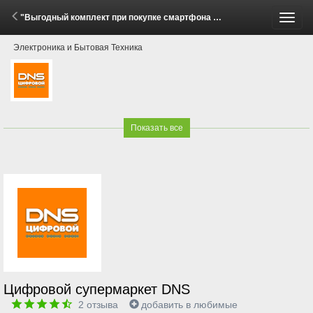
"Выгодный комплект при покупке смартфона Honor Magic V5!" (29 Мая - 27 Июля 2026)
Пере
Электроника и Бытовая Техника
меню
Показать все
Цифровой супермаркет DNS
2
отзыва
добавить в любимые