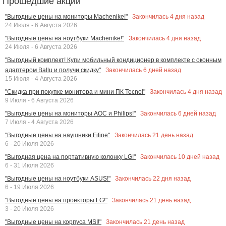
Прошедшие акции
Закончилась
4
дня назад
"Выгодные цены на мониторы Machenike!"
24 Июля - 6 Августа 2026
Закончилась
4
дня назад
"Выгодные цены на ноутбуки Machenike!"
24 Июля - 6 Августа 2026
"Выгодный комплект! Купи мобильный кондиционер в комплекте с оконным
Закончилась
6
дней назад
адаптером Ballu и получи скидку"
15 Июля - 4 Августа 2026
Закончилась
4
дня назад
"Скидка при покупке монитора и мини ПК Tecno!"
9 Июля - 6 Августа 2026
Закончилась
6
дней назад
"Выгодные цены на мониторы AOC и Philips!"
7 Июля - 4 Августа 2026
Закончилась
21
день назад
"Выгодные цены на наушники Fifine"
6 - 20 Июля 2026
Закончилась
10
дней назад
"Выгодная цена на портативную колонку LG!"
6 - 31 Июля 2026
Закончилась
22
дня назад
"Выгодные цены на ноутбуки ASUS!"
6 - 19 Июля 2026
Закончилась
21
день назад
"Выгодные цены на проекторы LG!"
3 - 20 Июля 2026
Закончилась
21
день назад
"Выгодные цены на корпуса MSI!"