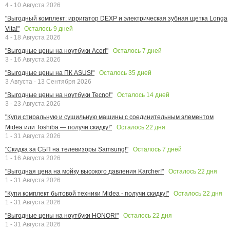
4 - 10 Августа 2026
"Выгодный комплект: ирригатор DEXP и электрическая зубная щетка Longa
Осталось
9
дней
Vita!"
4 - 18 Августа 2026
Осталось
7
дней
"Выгодные цены на ноутбуки Acer!"
3 - 16 Августа 2026
Осталось
35
дней
"Выгодные цены на ПК ASUS!"
3 Августа - 13 Сентября 2026
Осталось
14
дней
"Выгодные цены на ноутбуки Tecno!"
3 - 23 Августа 2026
"Купи стиральную и сушильную машины с соединительным элементом
Осталось
22
дня
Midea или Toshiba — получи скидку!"
1 - 31 Августа 2026
Осталось
7
дней
"Скидка за СБП на телевизоры Samsung!"
1 - 16 Августа 2026
Осталось
22
дня
"Выгодная цена на мойку высокого давления Karcher!"
1 - 31 Августа 2026
Осталось
22
дня
"Купи комплект бытовой техники Midea - получи скидку!"
1 - 31 Августа 2026
Осталось
22
дня
"Выгодные цены на ноутбуки HONOR!"
1 - 31 Августа 2026