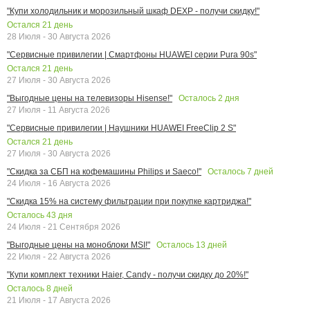
"Купи холодильник и морозильный шкаф DEXP - получи скидку!"
Остался
21
день
28 Июля - 30 Августа 2026
"Сервисные привилегии | Смартфоны HUAWEI серии Pura 90s"
Остался
21
день
27 Июля - 30 Августа 2026
Осталось
2
дня
"Выгодные цены на телевизоры Hisense!"
27 Июля - 11 Августа 2026
"Сервисные привилегии | Наушники HUAWEI FreeClip 2 S"
Остался
21
день
27 Июля - 30 Августа 2026
Осталось
7
дней
"Скидка за СБП на кофемашины Philips и Saeco!"
24 Июля - 16 Августа 2026
"Скидка 15% на систему фильтрации при покупке картриджа!"
Осталось
43
дня
24 Июля - 21 Сентября 2026
Осталось
13
дней
"Выгодные цены на моноблоки MSI!"
22 Июля - 22 Августа 2026
"Купи комплект техники Haier, Candy - получи скидку до 20%!"
Осталось
8
дней
21 Июля - 17 Августа 2026