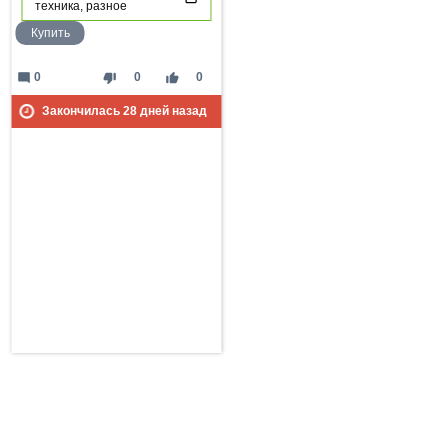
техника, разное
Купить
mode_comment
thumb_down
thumb_up
0
0
0
Закончилась
28
дней назад