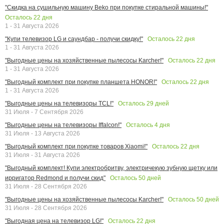
"Скидка на сушильную машину Beko при покупке стиральной машины!"
Осталось
22
дня
1 - 31 Августа 2026
Осталось
22
дня
"Купи телевизор LG и саундбар - получи скидку!"
1 - 31 Августа 2026
Осталось
22
дня
"Выгодные цены на хозяйственные пылесосы Karcher!"
1 - 31 Августа 2026
Осталось
22
дня
"Выгодный комплект при покупке планшета HONOR!"
1 - 31 Августа 2026
Осталось
29
дней
"Выгодные цены на телевизоры TCL!"
31 Июля - 7 Сентября 2026
Осталось
4
дня
"Выгодные цены на телевизоры Iffalcon!"
31 Июля - 13 Августа 2026
Осталось
22
дня
"Выгодный комплект при покупке товаров Xiaomi!"
31 Июля - 31 Августа 2026
"Выгодный комплект! Купи электробритву, электричекую зубную щетку или
Осталось
50
дней
ирригатор Redmond и получи скид"
31 Июля - 28 Сентября 2026
Осталось
50
дней
"Выгодные цены на хозяйственные пылесосы Karcher!"
31 Июля - 28 Сентября 2026
Осталось
22
дня
"Выгодная цена на телевизор LG!"