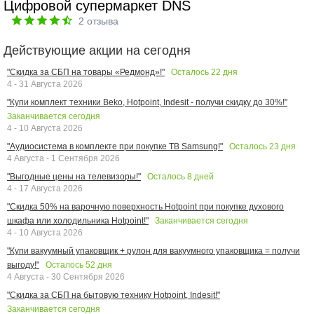
Цифровой супермаркет DNS
2
отзыва
Действующие акции на сегодня
Осталось
22
дня
"Скидка за СБП на товары «Редмонд»!"
4 - 31 Августа 2026
"Купи комплект техники Beko, Hotpoint, Indesit - получи скидку до 30%!"
Заканчивается сегодня
4 - 10 Августа 2026
Осталось
23
дня
"Аудиосистема в комплекте при покупке ТВ Samsung!"
4 Августа - 1 Сентября 2026
Осталось
8
дней
"Выгодные цены на телевизоры!"
4 - 17 Августа 2026
"Скидка 50% на варочную поверхность Hotpoint при покупке духового
Заканчивается сегодня
шкафа или холодильника Hotpoint!"
4 - 10 Августа 2026
"Купи вакуумный упаковщик + рулон для вакуумного упаковщика = получи
Осталось
52
дня
выгоду!"
4 Августа - 30 Сентября 2026
"Скидка за СБП на бытовую технику Hotpoint, Indesit!"
Заканчивается сегодня