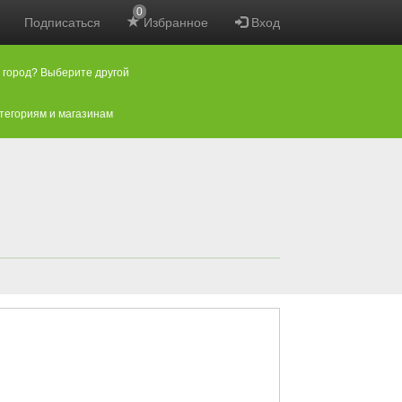
0
Подписаться
Избранное
Вход
 город? Выберите другой
атегориям и магазинам