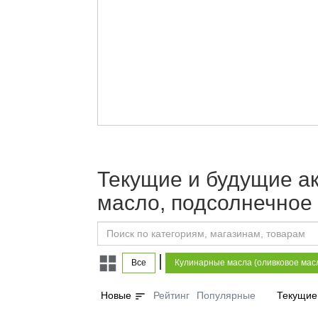
Текущие и будущие а
масло, подсолнечное
|
Все
Кулинарные масла (оливковое мас
sort
Новые
Рейтинг
Популярные
Текущие