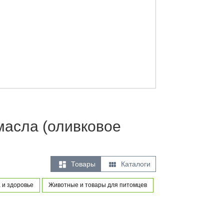
масла (оливковое


Товары
Каталоги
 и здоровье
Животные и товары для питомцев