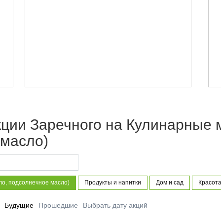
кции Заречного на Кулинарные 
 масло)
ло, подсолнечное масло)
Продукты и напитки
Дом и сад
Красота
Будущие
Прошедшие
Выбрать дату акций