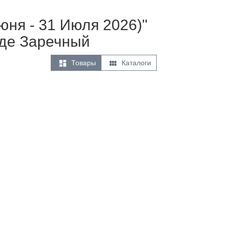
Июня - 31 Июля 2026)"
оде Заречный


Товары
Каталоги