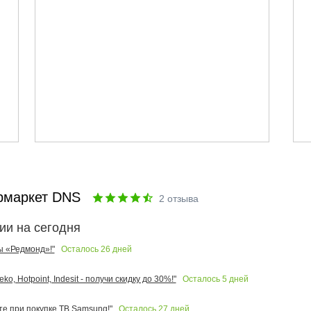
рмаркет DNS
2
отзыва
ии на сегодня
Осталось
26
дней
ы «Редмонд»!"
Осталось
5
дней
o, Hotpoint, Indesit - получи скидку до 30%!"
Осталось
27
дней
те при покупке ТВ Samsung!"