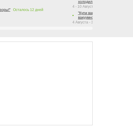
холодильника Hotpoint!"
4 - 10 Августа 2026
зоры!"
Осталось
12
дней
"Купи вакуумный упаковщик + р
вакуумного упаковщика = получи
4 Августа - 30 Сентября 2026