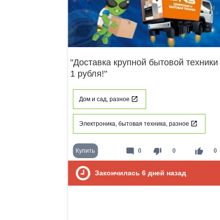
"Доставка крупной бытовой техники
1 рубля!"
Дом и сад, разное
Электроника, бытовая техника, разное
mode_comment
thumb_down
thumb_up
Купить
0
0
0
Закончилась
6
дней назад