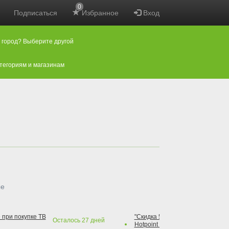
0
Подписаться
Избранное
Вход
 город? Выберите другой
атегориям и магазинам
ые
 при покупке ТВ
"Скидка 50% на варочную повер
Осталось
27
дней
Hotpoint при покупке духового 