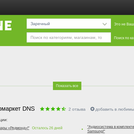
Заречный
Это не Ваш
Поиск по к
Показать все
рмаркет DNS
2
отзыва
добавить в любим
ции:
"Аудиосистема в комплекте
вары «Редмонд»!"
Осталось
26
дней
Samsung!"