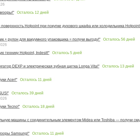
026
Осталось
12
дней
изоры!"
поверхность Hotpoint при покупке духового шкафа или холодильника Hotpoint!
Осталось
56
дней
к + рулон для вакуумного упаковщика = получи выгоду!"
2026
Осталось
5
дней
 технику Hotpoint, Indesit!"
Осталось
13
дней
игатор DEXP и электрическая зубная щетка Longa Vita!"
Осталось
11
дней
ки Acer!"
Осталось
39
дней
SUS!"
2026
Осталось
18
дней
уки Tecno!"
льную машины с соединительным элементом Midea или Toshiba — получи скид
Осталось
11
дней
изоры Samsung!"