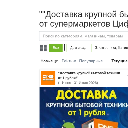
""Доставка крупной бы
от супермаркетов Ци
|
Все
Дом и сад
Электроника, бытов
sort
Новые
Рейтинг
Популярные
Текущие
"Доставка крупной бытовой техники
от 1 рубля!"
(1 Июня - 31 Июля 2026)