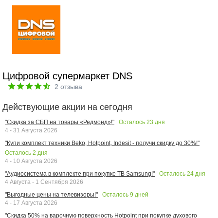
Цифровой супермаркет DNS
2
отзыва
Действующие акции на сегодня
Осталось
23
дня
"Скидка за СБП на товары «Редмонд»!"
4 - 31 Августа 2026
"Купи комплект техники Beko, Hotpoint, Indesit - получи скидку до 30%!"
Осталось
2
дня
4 - 10 Августа 2026
Осталось
24
дня
"Аудиосистема в комплекте при покупке ТВ Samsung!"
4 Августа - 1 Сентября 2026
Осталось
9
дней
"Выгодные цены на телевизоры!"
4 - 17 Августа 2026
"Скидка 50% на варочную поверхность Hotpoint при покупке духового