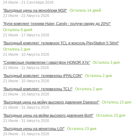
24 Июля - 21 Сентября 2026
Осталось
14
дней
"Выгодные цены на моноблоки MSI!"
22 Июля - 22 Августа 2026
"Купи комплект техники Haier, Candy - получи скидку до 20%!"
Осталось
9
дней
21 Июля - 17 Августа 2026
"Выгодный комплект: телевизор TCL и консоль PlayStation 5 Slim!"
Осталось
2
дня
21 Июля - 10 Августа 2026
Осталось
3
дня
"Сервисные привилегии | смартфон HONOR X7e"
21 Июля - 11 Августа 2026
Осталось
2
дня
"Выгодный комплект: телевизоры iFFALCON"
21 Июля - 10 Августа 2026
Осталось
2
дня
"Выгодный комплект: телевизоры TCL!"
21 Июля - 10 Августа 2026
Осталось
23
дня
"Выгодная цена на мойку высокого давления Daewoo!"
21 Июля - 31 Августа 2026
Осталось
23
дня
"Выгодные цены на мойки высокого давления Bort!"
21 Июля - 31 Августа 2026
Осталось
23
дня
"Выгодные цены на мониторы LG!"
20 Июля - 31 Августа 2026