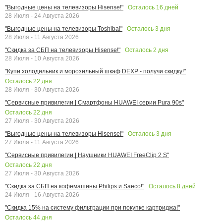
Осталось
16
дней
"Выгодные цены на телевизоры Hisense!"
28 Июля - 24 Августа 2026
Осталось
3
дня
"Выгодные цены на телевизоры Toshiba!"
28 Июля - 11 Августа 2026
Осталось
2
дня
"Скидка за СБП на телевизоры Hisense!"
28 Июля - 10 Августа 2026
"Купи холодильник и морозильный шкаф DEXP - получи скидку!"
Осталось
22
дня
28 Июля - 30 Августа 2026
"Сервисные привилегии | Смартфоны HUAWEI серии Pura 90s"
Осталось
22
дня
27 Июля - 30 Августа 2026
Осталось
3
дня
"Выгодные цены на телевизоры Hisense!"
27 Июля - 11 Августа 2026
"Сервисные привилегии | Наушники HUAWEI FreeClip 2 S"
Осталось
22
дня
27 Июля - 30 Августа 2026
Осталось
8
дней
"Скидка за СБП на кофемашины Philips и Saeco!"
24 Июля - 16 Августа 2026
"Скидка 15% на систему фильтрации при покупке картриджа!"
Осталось
44
дня