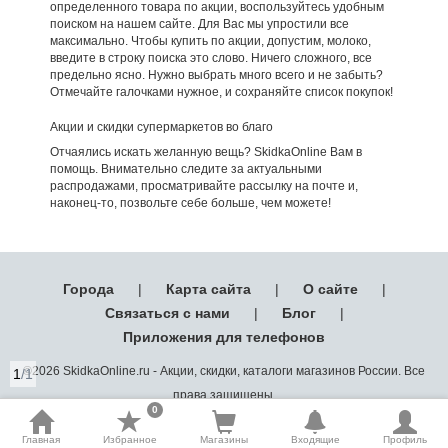
определенного товара по акции, воспользуйтесь удобным
поиском на нашем сайте. Для Вас мы упростили все
максимально. Чтобы купить по акции, допустим, молоко,
введите в строку поиска это слово. Ничего сложного, все
предельно ясно. Нужно выбрать много всего и не забыть?
Отмечайте галочками нужное, и сохраняйте список покупок!
Акции и скидки супермаркетов во благо
Отчаялись искать желанную вещь? SkidkaOnline Вам в
помощь. Внимательно следите за актуальными
распродажами, просматривайте рассылку на почте и,
наконец-то, позвольте себе больше, чем можете!
Города
|
Карта сайта
|
О сайте
|
Связаться с нами
|
Блог
|
Приложения для телефонов
©2026 SkidkaOnline.ru - Акции, скидки, каталоги магазинов России. Все
1
/1
права защищены.
0
Главная
Избранное
Магазины
Входящие
Профиль