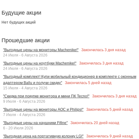
Будущие акции
Нет будущих акций
Прошедшие акции
Закончилась
3
дня назад
"Выгодные цены на мониторы Machenike!"
24 Июля - 6 Августа 2026
Закончилась
3
дня назад
"Выгодные цены на ноутбуки Machenike!"
24 Июля - 6 Августа 2026
"Выгодный комплект! Купи мобильный кондиционер в комплекте с оконным
Закончилась
5
дней назад
адаптером Ballu и получи скидку"
15 Июля - 4 Августа 2026
Закончилась
3
дня назад
"Скидка при покупке монитора и мини ПК Tecno!"
9 Июля - 6 Августа 2026
Закончилась
5
дней назад
"Выгодные цены на мониторы AOC и Philips!"
7 Июля - 4 Августа 2026
Закончилась
20
дней назад
"Выгодные цены на наушники Fifine"
6 - 20 Июля 2026
Закончилась
9
дней назад
"Выгодная цена на портативную колонку LG!"