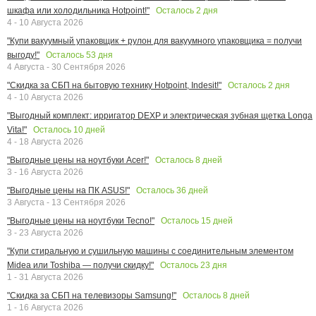
Осталось
2
дня
шкафа или холодильника Hotpoint!"
4 - 10 Августа 2026
"Купи вакуумный упаковщик + рулон для вакуумного упаковщика = получи
Осталось
53
дня
выгоду!"
4 Августа - 30 Сентября 2026
Осталось
2
дня
"Скидка за СБП на бытовую технику Hotpoint, Indesit!"
4 - 10 Августа 2026
"Выгодный комплект: ирригатор DEXP и электрическая зубная щетка Longa
Осталось
10
дней
Vita!"
4 - 18 Августа 2026
Осталось
8
дней
"Выгодные цены на ноутбуки Acer!"
3 - 16 Августа 2026
Осталось
36
дней
"Выгодные цены на ПК ASUS!"
3 Августа - 13 Сентября 2026
Осталось
15
дней
"Выгодные цены на ноутбуки Tecno!"
3 - 23 Августа 2026
"Купи стиральную и сушильную машины с соединительным элементом
Осталось
23
дня
Midea или Toshiba — получи скидку!"
1 - 31 Августа 2026
Осталось
8
дней
"Скидка за СБП на телевизоры Samsung!"
1 - 16 Августа 2026