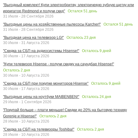
"Выгодный комплект! Купи электробритву, электричекую зубную щетку или
Остался
51
день
ирригатор Redmond и получи скид"
31 Июля - 28 Сентября 2026
Остался
51
день
"Выгодные цены на хозяйственные пылесосы Karcher!"
31 Июля - 28 Сентября 2026
Осталось
23
дня
"Выгодная цена на телевизор LG!"
30 Июля - 31 Августа 2026
Осталось
9
дней
"Скидка за СБП на аудиосистемы Hisense!"
30 Июля - 17 Августа 2026
"Купи телевизор Hisense - получи скидку на саундбар Hisense!"
Осталось
2
дня
30 Июля - 10 Августа 2026
Осталось
9
дней
"Скидка за СБП при покупке мониторов Hisense"
30 Июля - 17 Августа 2026
Осталось
24
дня
"Выгодные цены на ноутбуки MAIBENBEN!"
29 Июля - 1 Сентября 2026
"Покупай больше – плати меньше! Скидки до 20% на бытовую технику
Осталось
2
дня
Gorenje и Hisense!"
28 Июля - 10 Августа 2026
Осталось
2
дня
"Скидка за СБП на телевизоры Toshiba!"
28 Июля - 10 Августа 2026