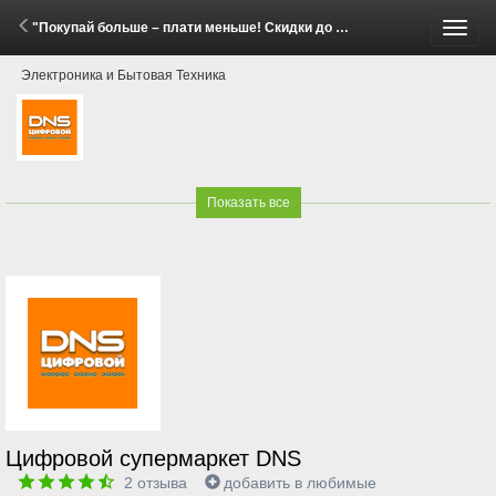
"Покупай больше – плати меньше! Скидки до 20% на бытовую технику Gorenje и Hisense!" (2 - 22 Июня 2026)
Пере
Электроника и Бытовая Техника
меню
Показать все
Цифровой супермаркет DNS
2
отзыва
добавить в любимые