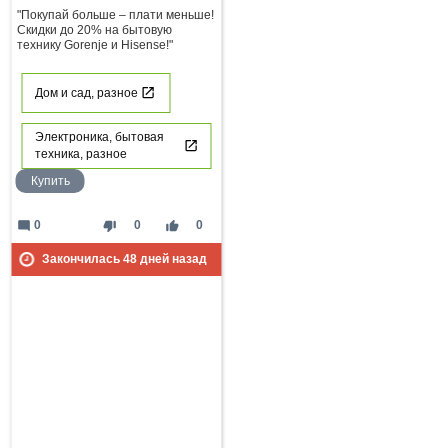
"Покупай больше – плати меньше!
Скидки до 20% на бытовую
технику Gorenje и Hisense!"
Дом и сад, разное
Электроника, бытовая
техника, разное
Купить
mode_comment
thumb_down
thumb_up
0
0
0
Закончилась
48
дней назад