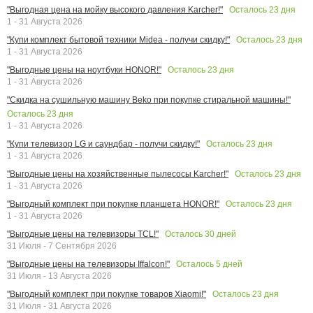
Осталось
23
дня
"Выгодная цена на мойку высокого давления Karcher!"
1 - 31 Августа 2026
Осталось
23
дня
"Купи комплект бытовой техники Midea - получи скидку!"
1 - 31 Августа 2026
Осталось
23
дня
"Выгодные цены на ноутбуки HONOR!"
1 - 31 Августа 2026
"Скидка на сушильную машину Beko при покупке стиральной машины!"
Осталось
23
дня
1 - 31 Августа 2026
Осталось
23
дня
"Купи телевизор LG и саундбар - получи скидку!"
1 - 31 Августа 2026
Осталось
23
дня
"Выгодные цены на хозяйственные пылесосы Karcher!"
1 - 31 Августа 2026
Осталось
23
дня
"Выгодный комплект при покупке планшета HONOR!"
1 - 31 Августа 2026
Осталось
30
дней
"Выгодные цены на телевизоры TCL!"
31 Июля - 7 Сентября 2026
Осталось
5
дней
"Выгодные цены на телевизоры Iffalcon!"
31 Июля - 13 Августа 2026
Осталось
23
дня
"Выгодный комплект при покупке товаров Xiaomi!"
31 Июля - 31 Августа 2026