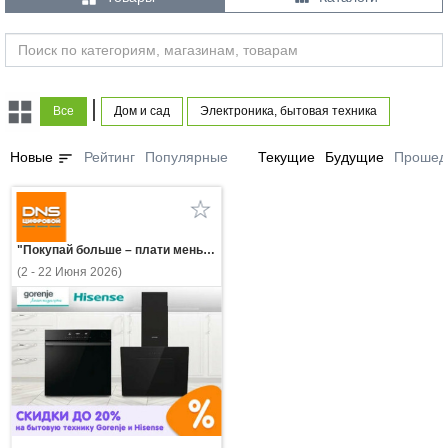
|
Все
Дом и сад
Электроника, бытовая техника
sort
Новые
Рейтинг
Популярные
Текущие
Будущие
Прошед
"Покупай больше – плати меньше! Скидки до 20% на бытовую технику Gorenje и Hisense!"
(2 - 22 Июня 2026)