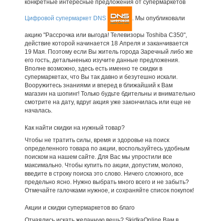
конкретные интересные предложения от супермаркетов
Цифровой супермаркет DNS
. Мы опубликовали
акцию "Рассрочка или выгода! Телевизоры Toshiba С350",
действие которой начинается 18 Апреля и заканчивается
19 Мая. Поэтому если Вы житель города Заречный либо же
его гость, детальненько изучите данные предложения.
Вполне возможно, здесь есть именно те скидки в
супермаркетах, что Вы так давно и безутешно искали.
Вооружитесь знаниями и вперед в ближайший к Вам
магазин на шопинг! Только будьте бдительны и внимательно
смотрите на дату, вдруг акция уже закончилась или еще не
началась.
Как найти скидки на нужный товар?
Чтобы не тратить силы, время и здоровье на поиск
определенного товара по акции, воспользуйтесь удобным
поиском на нашем сайте. Для Вас мы упростили все
максимально. Чтобы купить по акции, допустим, молоко,
введите в строку поиска это слово. Ничего сложного, все
предельно ясно. Нужно выбрать много всего и не забыть?
Отмечайте галочками нужное, и сохраняйте список покупок!
Акции и скидки супермаркетов во благо
Отчаялись искать желанную вещь? SkidkaOnline Вам в