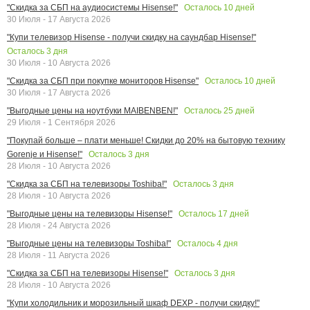
Осталось
10
дней
"Скидка за СБП на аудиосистемы Hisense!"
30 Июля - 17 Августа 2026
"Купи телевизор Hisense - получи скидку на саундбар Hisense!"
Осталось
3
дня
30 Июля - 10 Августа 2026
Осталось
10
дней
"Скидка за СБП при покупке мониторов Hisense"
30 Июля - 17 Августа 2026
Осталось
25
дней
"Выгодные цены на ноутбуки MAIBENBEN!"
29 Июля - 1 Сентября 2026
"Покупай больше – плати меньше! Скидки до 20% на бытовую технику
Осталось
3
дня
Gorenje и Hisense!"
28 Июля - 10 Августа 2026
Осталось
3
дня
"Скидка за СБП на телевизоры Toshiba!"
28 Июля - 10 Августа 2026
Осталось
17
дней
"Выгодные цены на телевизоры Hisense!"
28 Июля - 24 Августа 2026
Осталось
4
дня
"Выгодные цены на телевизоры Toshiba!"
28 Июля - 11 Августа 2026
Осталось
3
дня
"Скидка за СБП на телевизоры Hisense!"
28 Июля - 10 Августа 2026
"Купи холодильник и морозильный шкаф DEXP - получи скидку!"