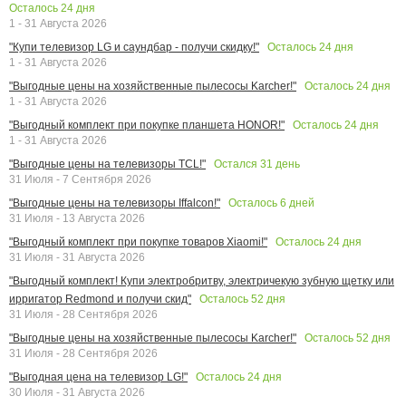
Осталось
24
дня
1 - 31 Августа 2026
Осталось
24
дня
"Купи телевизор LG и саундбар - получи скидку!"
1 - 31 Августа 2026
Осталось
24
дня
"Выгодные цены на хозяйственные пылесосы Karcher!"
1 - 31 Августа 2026
Осталось
24
дня
"Выгодный комплект при покупке планшета HONOR!"
1 - 31 Августа 2026
Остался
31
день
"Выгодные цены на телевизоры TCL!"
31 Июля - 7 Сентября 2026
Осталось
6
дней
"Выгодные цены на телевизоры Iffalcon!"
31 Июля - 13 Августа 2026
Осталось
24
дня
"Выгодный комплект при покупке товаров Xiaomi!"
31 Июля - 31 Августа 2026
"Выгодный комплект! Купи электробритву, электричекую зубную щетку или
Осталось
52
дня
ирригатор Redmond и получи скид"
31 Июля - 28 Сентября 2026
Осталось
52
дня
"Выгодные цены на хозяйственные пылесосы Karcher!"
31 Июля - 28 Сентября 2026
Осталось
24
дня
"Выгодная цена на телевизор LG!"
30 Июля - 31 Августа 2026