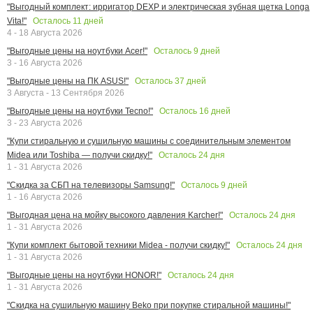
"Выгодный комплект: ирригатор DEXP и электрическая зубная щетка Longa
Осталось
11
дней
Vita!"
4 - 18 Августа 2026
Осталось
9
дней
"Выгодные цены на ноутбуки Acer!"
3 - 16 Августа 2026
Осталось
37
дней
"Выгодные цены на ПК ASUS!"
3 Августа - 13 Сентября 2026
Осталось
16
дней
"Выгодные цены на ноутбуки Tecno!"
3 - 23 Августа 2026
"Купи стиральную и сушильную машины с соединительным элементом
Осталось
24
дня
Midea или Toshiba — получи скидку!"
1 - 31 Августа 2026
Осталось
9
дней
"Скидка за СБП на телевизоры Samsung!"
1 - 16 Августа 2026
Осталось
24
дня
"Выгодная цена на мойку высокого давления Karcher!"
1 - 31 Августа 2026
Осталось
24
дня
"Купи комплект бытовой техники Midea - получи скидку!"
1 - 31 Августа 2026
Осталось
24
дня
"Выгодные цены на ноутбуки HONOR!"
1 - 31 Августа 2026
"Скидка на сушильную машину Beko при покупке стиральной машины!"