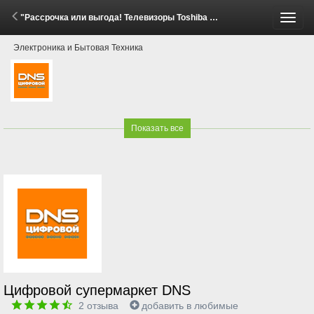
"Рассрочка или выгода! Телевизоры Toshiba С350" (18 Апреля - 19 Мая 2026)
Пере
Электроника и Бытовая Техника
меню
Показать все
Цифровой супермаркет DNS
2
отзыва
добавить в любимые