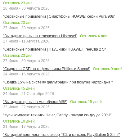
Осталось
23
дня
28 Июля - 30 Августа 2026
"Сервисные привилегии | Смартфоны HUAWEI серии Pura 90s"
Осталось
23
дня
27 Июля - 30 Августа 2026
Осталось
4
дня
"Выгодные цены на телевизоры Hisense!"
27 Июля - 11 Августа 2026
"Сервисные привилегии | Наушники HUAWEI FreeClip 2 S"
Осталось
23
дня
27 Июля - 30 Августа 2026
Осталось
9
дней
"Скидка за СБП на кофемашины Philips и Saeco!"
24 Июля - 16 Августа 2026
"Скидка 15% на систему фильтрации при покупке картриджа!"
Осталось
45
дней
24 Июля - 21 Сентября 2026
Осталось
15
дней
"Выгодные цены на моноблоки MSI!"
22 Июля - 22 Августа 2026
"Купи комплект техники Haier, Candy - получи скидку до 20%!"
Осталось
10
дней
21 Июля - 17 Августа 2026
"Выгодный комплект: телевизор TCL и консоль PlayStation 5 Slim!"