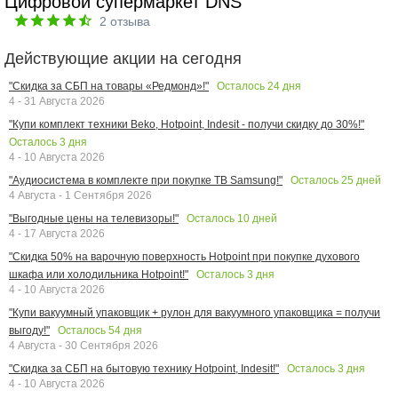
Цифровой супермаркет DNS
2
отзыва
Действующие акции на сегодня
Осталось
24
дня
"Скидка за СБП на товары «Редмонд»!"
4 - 31 Августа 2026
"Купи комплект техники Beko, Hotpoint, Indesit - получи скидку до 30%!"
Осталось
3
дня
4 - 10 Августа 2026
Осталось
25
дней
"Аудиосистема в комплекте при покупке ТВ Samsung!"
4 Августа - 1 Сентября 2026
Осталось
10
дней
"Выгодные цены на телевизоры!"
4 - 17 Августа 2026
"Скидка 50% на варочную поверхность Hotpoint при покупке духового
Осталось
3
дня
шкафа или холодильника Hotpoint!"
4 - 10 Августа 2026
"Купи вакуумный упаковщик + рулон для вакуумного упаковщика = получи
Осталось
54
дня
выгоду!"
4 Августа - 30 Сентября 2026
Осталось
3
дня
"Скидка за СБП на бытовую технику Hotpoint, Indesit!"
4 - 10 Августа 2026