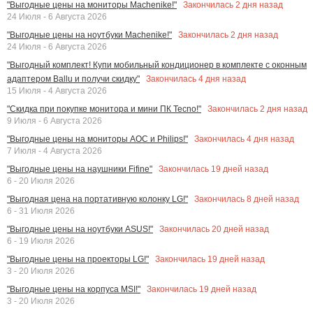
Закончилась
2
дня назад
"Выгодные цены на мониторы Machenike!"
24 Июля - 6 Августа 2026
Закончилась
2
дня назад
"Выгодные цены на ноутбуки Machenike!"
24 Июля - 6 Августа 2026
"Выгодный комплект! Купи мобильный кондиционер в комплекте с оконным
Закончилась
4
дня назад
адаптером Ballu и получи скидку"
15 Июля - 4 Августа 2026
Закончилась
2
дня назад
"Скидка при покупке монитора и мини ПК Tecno!"
9 Июля - 6 Августа 2026
Закончилась
4
дня назад
"Выгодные цены на мониторы AOC и Philips!"
7 Июля - 4 Августа 2026
Закончилась
19
дней назад
"Выгодные цены на наушники Fifine"
6 - 20 Июля 2026
Закончилась
8
дней назад
"Выгодная цена на портативную колонку LG!"
6 - 31 Июля 2026
Закончилась
20
дней назад
"Выгодные цены на ноутбуки ASUS!"
6 - 19 Июля 2026
Закончилась
19
дней назад
"Выгодные цены на проекторы LG!"
3 - 20 Июля 2026
Закончилась
19
дней назад
"Выгодные цены на корпуса MSI!"
3 - 20 Июля 2026