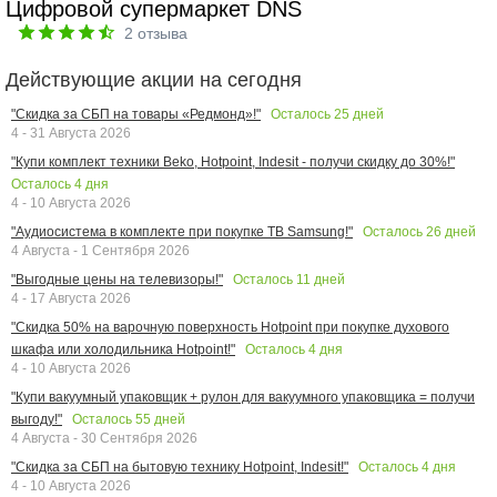
Цифровой супермаркет DNS
2
отзыва
Действующие акции на сегодня
Осталось
25
дней
"Скидка за СБП на товары «Редмонд»!"
4 - 31 Августа 2026
"Купи комплект техники Beko, Hotpoint, Indesit - получи скидку до 30%!"
Осталось
4
дня
4 - 10 Августа 2026
Осталось
26
дней
"Аудиосистема в комплекте при покупке ТВ Samsung!"
4 Августа - 1 Сентября 2026
Осталось
11
дней
"Выгодные цены на телевизоры!"
4 - 17 Августа 2026
"Скидка 50% на варочную поверхность Hotpoint при покупке духового
Осталось
4
дня
шкафа или холодильника Hotpoint!"
4 - 10 Августа 2026
"Купи вакуумный упаковщик + рулон для вакуумного упаковщика = получи
Осталось
55
дней
выгоду!"
4 Августа - 30 Сентября 2026
Осталось
4
дня
"Скидка за СБП на бытовую технику Hotpoint, Indesit!"
4 - 10 Августа 2026