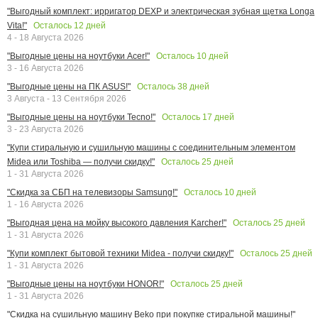
"Выгодный комплект: ирригатор DEXP и электрическая зубная щетка Longa
Осталось
12
дней
Vita!"
4 - 18 Августа 2026
Осталось
10
дней
"Выгодные цены на ноутбуки Acer!"
3 - 16 Августа 2026
Осталось
38
дней
"Выгодные цены на ПК ASUS!"
3 Августа - 13 Сентября 2026
Осталось
17
дней
"Выгодные цены на ноутбуки Tecno!"
3 - 23 Августа 2026
"Купи стиральную и сушильную машины с соединительным элементом
Осталось
25
дней
Midea или Toshiba — получи скидку!"
1 - 31 Августа 2026
Осталось
10
дней
"Скидка за СБП на телевизоры Samsung!"
1 - 16 Августа 2026
Осталось
25
дней
"Выгодная цена на мойку высокого давления Karcher!"
1 - 31 Августа 2026
Осталось
25
дней
"Купи комплект бытовой техники Midea - получи скидку!"
1 - 31 Августа 2026
Осталось
25
дней
"Выгодные цены на ноутбуки HONOR!"
1 - 31 Августа 2026
"Скидка на сушильную машину Beko при покупке стиральной машины!"