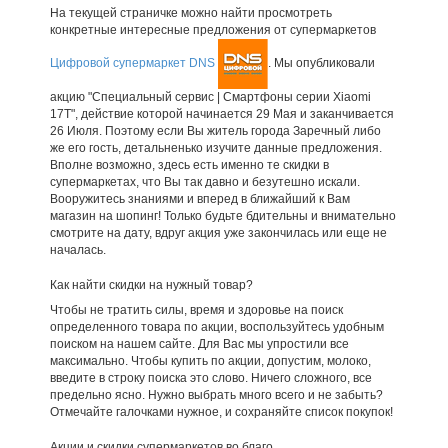
На текущей страничке можно найти просмотреть
конкретные интересные предложения от супермаркетов
Цифровой супермаркет DNS
. Мы опубликовали
акцию "Специальный сервис | Смартфоны серии Xiaomi
17Т", действие которой начинается 29 Мая и заканчивается
26 Июля. Поэтому если Вы житель города Заречный либо
же его гость, детальненько изучите данные предложения.
Вполне возможно, здесь есть именно те скидки в
супермаркетах, что Вы так давно и безутешно искали.
Вооружитесь знаниями и вперед в ближайший к Вам
магазин на шопинг! Только будьте бдительны и внимательно
смотрите на дату, вдруг акция уже закончилась или еще не
началась.
Как найти скидки на нужный товар?
Чтобы не тратить силы, время и здоровье на поиск
определенного товара по акции, воспользуйтесь удобным
поиском на нашем сайте. Для Вас мы упростили все
максимально. Чтобы купить по акции, допустим, молоко,
введите в строку поиска это слово. Ничего сложного, все
предельно ясно. Нужно выбрать много всего и не забыть?
Отмечайте галочками нужное, и сохраняйте список покупок!
Акции и скидки супермаркетов во благо