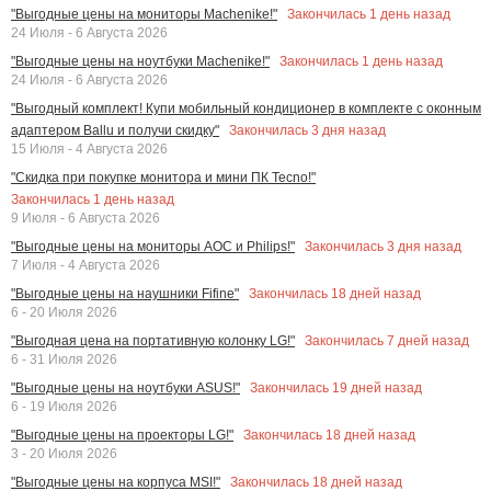
Закончилась
1
день назад
"Выгодные цены на мониторы Machenike!"
24 Июля - 6 Августа 2026
Закончилась
1
день назад
"Выгодные цены на ноутбуки Machenike!"
24 Июля - 6 Августа 2026
"Выгодный комплект! Купи мобильный кондиционер в комплекте с оконным
Закончилась
3
дня назад
адаптером Ballu и получи скидку"
15 Июля - 4 Августа 2026
"Скидка при покупке монитора и мини ПК Tecno!"
Закончилась
1
день назад
9 Июля - 6 Августа 2026
Закончилась
3
дня назад
"Выгодные цены на мониторы AOC и Philips!"
7 Июля - 4 Августа 2026
Закончилась
18
дней назад
"Выгодные цены на наушники Fifine"
6 - 20 Июля 2026
Закончилась
7
дней назад
"Выгодная цена на портативную колонку LG!"
6 - 31 Июля 2026
Закончилась
19
дней назад
"Выгодные цены на ноутбуки ASUS!"
6 - 19 Июля 2026
Закончилась
18
дней назад
"Выгодные цены на проекторы LG!"
3 - 20 Июля 2026
Закончилась
18
дней назад
"Выгодные цены на корпуса MSI!"