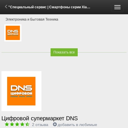
"Специальный сервис | Смартфоны серии Xiaomi 17Т" (29 Мая - 26 Июля 2026)
Пере
Электроника и Бытовая Техника
меню
Показать все
Цифровой супермаркет DNS
2
отзыва
добавить в любимые