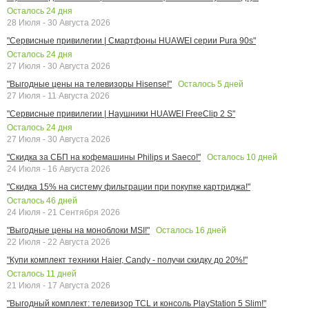
Осталось
24
дня
28 Июля - 30 Августа 2026
"Сервисные привилегии | Смартфоны HUAWEI серии Pura 90s"
Осталось
24
дня
27 Июля - 30 Августа 2026
Осталось
5
дней
"Выгодные цены на телевизоры Hisense!"
27 Июля - 11 Августа 2026
"Сервисные привилегии | Наушники HUAWEI FreeClip 2 S"
Осталось
24
дня
27 Июля - 30 Августа 2026
Осталось
10
дней
"Скидка за СБП на кофемашины Philips и Saeco!"
24 Июля - 16 Августа 2026
"Скидка 15% на систему фильтрации при покупке картриджа!"
Осталось
46
дней
24 Июля - 21 Сентября 2026
Осталось
16
дней
"Выгодные цены на моноблоки MSI!"
22 Июля - 22 Августа 2026
"Купи комплект техники Haier, Candy - получи скидку до 20%!"
Осталось
11
дней
21 Июля - 17 Августа 2026
"Выгодный комплект: телевизор TCL и консоль PlayStation 5 Slim!"