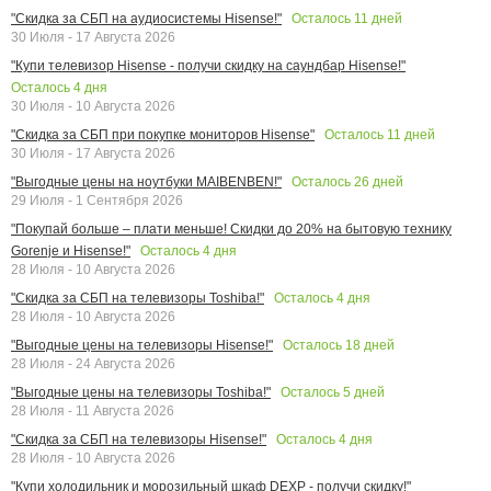
Осталось
11
дней
"Скидка за СБП на аудиосистемы Hisense!"
30 Июля - 17 Августа 2026
"Купи телевизор Hisense - получи скидку на саундбар Hisense!"
Осталось
4
дня
30 Июля - 10 Августа 2026
Осталось
11
дней
"Скидка за СБП при покупке мониторов Hisense"
30 Июля - 17 Августа 2026
Осталось
26
дней
"Выгодные цены на ноутбуки MAIBENBEN!"
29 Июля - 1 Сентября 2026
"Покупай больше – плати меньше! Скидки до 20% на бытовую технику
Осталось
4
дня
Gorenje и Hisense!"
28 Июля - 10 Августа 2026
Осталось
4
дня
"Скидка за СБП на телевизоры Toshiba!"
28 Июля - 10 Августа 2026
Осталось
18
дней
"Выгодные цены на телевизоры Hisense!"
28 Июля - 24 Августа 2026
Осталось
5
дней
"Выгодные цены на телевизоры Toshiba!"
28 Июля - 11 Августа 2026
Осталось
4
дня
"Скидка за СБП на телевизоры Hisense!"
28 Июля - 10 Августа 2026
"Купи холодильник и морозильный шкаф DEXP - получи скидку!"