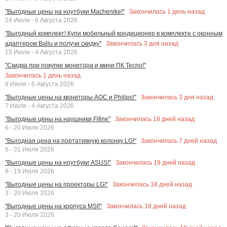
Закончилась
1
день назад
"Выгодные цены на ноутбуки Machenike!"
24 Июля - 6 Августа 2026
"Выгодный комплект! Купи мобильный кондиционер в комплекте с оконным
Закончилась
3
дня назад
адаптером Ballu и получи скидку"
15 Июля - 4 Августа 2026
"Скидка при покупке монитора и мини ПК Tecno!"
Закончилась
1
день назад
9 Июля - 6 Августа 2026
Закончилась
3
дня назад
"Выгодные цены на мониторы AOC и Philips!"
7 Июля - 4 Августа 2026
Закончилась
18
дней назад
"Выгодные цены на наушники Fifine"
6 - 20 Июля 2026
Закончилась
7
дней назад
"Выгодная цена на портативную колонку LG!"
6 - 31 Июля 2026
Закончилась
19
дней назад
"Выгодные цены на ноутбуки ASUS!"
6 - 19 Июля 2026
Закончилась
18
дней назад
"Выгодные цены на проекторы LG!"
3 - 20 Июля 2026
Закончилась
18
дней назад
"Выгодные цены на корпуса MSI!"
3 - 20 Июля 2026