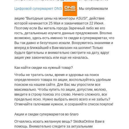
Цифровой супермаркет DNS
. Мы опубликовали
акцию "Выгодные цены на мониторы ASUS!", действие
которой начинается 25 Мая и заканчивается 22 Июня.
Поэтому если Вы житель города Заречный либо же его
гость, детальненько изучите данные предложения. Вполне
возможно, здесь есть именно те скидки в супермаркетах, что
Вы так давно и безутешно искали. Вооружитесь знаниями и
вперед в ближайший к Вам магазин на шопинг! Только
будьте бдительны и внимательно смотрите на дату, вдруг
акция уже закончилась или еще не началась.
Как найти скидки на нужный товар?
Чтобы не тратить силы, время и здоровье на поиск
определенного товара по акции, воспользуйтесь удобным
поиском на нашем сайте. Для Вас мы упростили все
максимально. Чтобы купить по акции, допустим, молоко,
введите в строку поиска это слово. Ничего сложного, все
предельно ясно. Нужно выбрать много всего и не забыть?
Отмечайте галочками нужное, и сохраняйте список покупок!
Акции и скидки супермаркетов во благо
Отчаялись искать желанную вещь? SkidkaOnline Вам в
помощь. Внимательно следите за актуальными