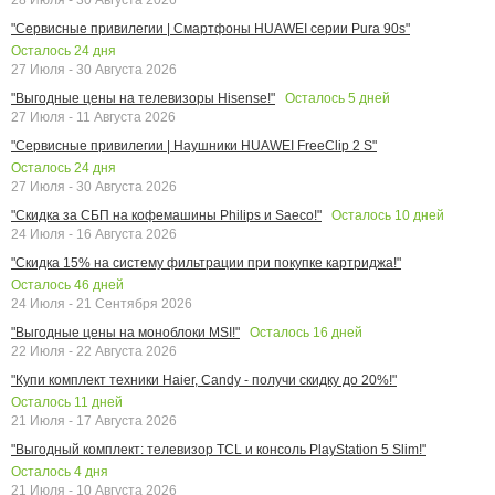
"Сервисные привилегии | Смартфоны HUAWEI серии Pura 90s"
Осталось
24
дня
27 Июля - 30 Августа 2026
Осталось
5
дней
"Выгодные цены на телевизоры Hisense!"
27 Июля - 11 Августа 2026
"Сервисные привилегии | Наушники HUAWEI FreeClip 2 S"
Осталось
24
дня
27 Июля - 30 Августа 2026
Осталось
10
дней
"Скидка за СБП на кофемашины Philips и Saeco!"
24 Июля - 16 Августа 2026
"Скидка 15% на систему фильтрации при покупке картриджа!"
Осталось
46
дней
24 Июля - 21 Сентября 2026
Осталось
16
дней
"Выгодные цены на моноблоки MSI!"
22 Июля - 22 Августа 2026
"Купи комплект техники Haier, Candy - получи скидку до 20%!"
Осталось
11
дней
21 Июля - 17 Августа 2026
"Выгодный комплект: телевизор TCL и консоль PlayStation 5 Slim!"
Осталось
4
дня
21 Июля - 10 Августа 2026