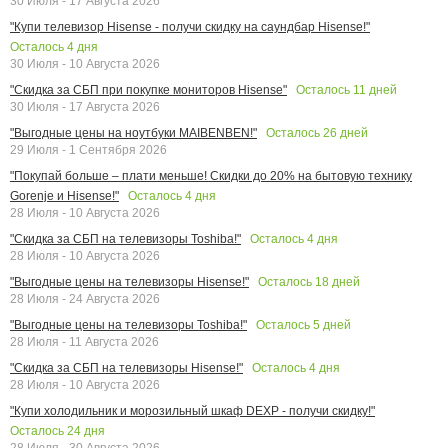
30 Июля - 17 Августа 2026
"Купи телевизор Hisense - получи скидку на саундбар Hisense!"
Осталось
4
дня
30 Июля - 10 Августа 2026
Осталось
11
дней
"Скидка за СБП при покупке мониторов Hisense"
30 Июля - 17 Августа 2026
Осталось
26
дней
"Выгодные цены на ноутбуки MAIBENBEN!"
29 Июля - 1 Сентября 2026
"Покупай больше – плати меньше! Скидки до 20% на бытовую технику
Осталось
4
дня
Gorenje и Hisense!"
28 Июля - 10 Августа 2026
Осталось
4
дня
"Скидка за СБП на телевизоры Toshiba!"
28 Июля - 10 Августа 2026
Осталось
18
дней
"Выгодные цены на телевизоры Hisense!"
28 Июля - 24 Августа 2026
Осталось
5
дней
"Выгодные цены на телевизоры Toshiba!"
28 Июля - 11 Августа 2026
Осталось
4
дня
"Скидка за СБП на телевизоры Hisense!"
28 Июля - 10 Августа 2026
"Купи холодильник и морозильный шкаф DEXP - получи скидку!"
Осталось
24
дня
28 Июля - 30 Августа 2026