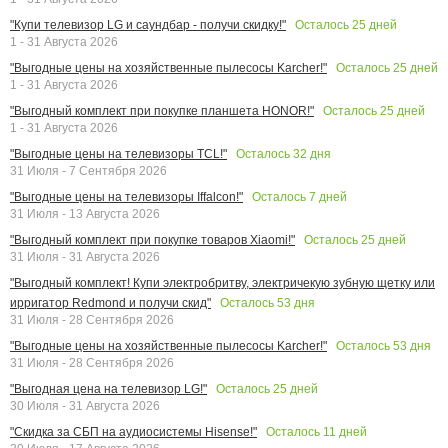
Осталось
25
дней
"Купи телевизор LG и саундбар - получи скидку!"
1 - 31 Августа 2026
Осталось
25
дней
"Выгодные цены на хозяйственные пылесосы Karcher!"
1 - 31 Августа 2026
Осталось
25
дней
"Выгодный комплект при покупке планшета HONOR!"
1 - 31 Августа 2026
Осталось
32
дня
"Выгодные цены на телевизоры TCL!"
31 Июля - 7 Сентября 2026
Осталось
7
дней
"Выгодные цены на телевизоры Iffalcon!"
31 Июля - 13 Августа 2026
Осталось
25
дней
"Выгодный комплект при покупке товаров Xiaomi!"
31 Июля - 31 Августа 2026
"Выгодный комплект! Купи электробритву, электричекую зубную щетку или
Осталось
53
дня
ирригатор Redmond и получи скид"
31 Июля - 28 Сентября 2026
Осталось
53
дня
"Выгодные цены на хозяйственные пылесосы Karcher!"
31 Июля - 28 Сентября 2026
Осталось
25
дней
"Выгодная цена на телевизор LG!"
30 Июля - 31 Августа 2026
Осталось
11
дней
"Скидка за СБП на аудиосистемы Hisense!"