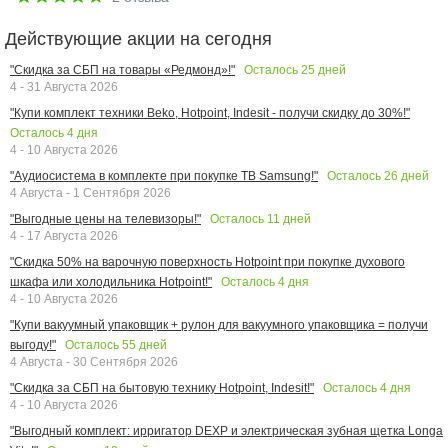
Действующие акции на сегодня
Осталось
25
дней
"Скидка за СБП на товары «Редмонд»!"
4 - 31 Августа 2026
"Купи комплект техники Beko, Hotpoint, Indesit - получи скидку до 30%!"
Осталось
4
дня
4 - 10 Августа 2026
Осталось
26
дней
"Аудиосистема в комплекте при покупке ТВ Samsung!"
4 Августа - 1 Сентября 2026
Осталось
11
дней
"Выгодные цены на телевизоры!"
4 - 17 Августа 2026
"Скидка 50% на варочную поверхность Hotpoint при покупке духового
Осталось
4
дня
шкафа или холодильника Hotpoint!"
4 - 10 Августа 2026
"Купи вакуумный упаковщик + рулон для вакуумного упаковщика = получи
Осталось
55
дней
выгоду!"
4 Августа - 30 Сентября 2026
Осталось
4
дня
"Скидка за СБП на бытовую технику Hotpoint, Indesit!"
4 - 10 Августа 2026
"Выгодный комплект: ирригатор DEXP и электрическая зубная щетка Longa